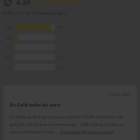
4.89
(4.89 von 5 bei 101 Bewertungen)
5
91
4
9
3
1
2
0
1
0
02.06.2026
Ihr Geld mehr als wert
Ich habe es als Ergänzung zu meinem Teufel-Heimkino-Set
gekauft. Ich bereue es keineswegs – toller Klang und das zu
einem attraktiven Preis.
Komplette Bewertung lesen