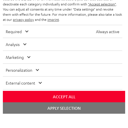
deactivate each category individually and confirm with
"Accept selection"
.
BLUETOOTH-KOPFHÖRER
NEWSLETTER
You can adjust all consents at any time under "Data settings" and revoke
BELGIEN
them with effect for the future. For more information, please also take a look
STEREOANLAGEN
at our
privacy policy
and the
imprint
.
STORES
FRANKREICH
LAUTSPRECHER
Required
Always active
DEINE VORTEILE BEI TEUFEL
POLEN
ULTIMA-SERIE
Analysis
TEUFEL STORY
Technische Änderungen, Tippfehler und Irrtum vorbehalten. Das auf unseren
IN-EAR-KOPFHÖRER
Marketing
SPANIEN
UNSER MANAGEMENT
Fotos abgebildete Zubehör ist nicht im Lieferumfang enthalten. Etwaige
Entsorgungsgebühren für Batterien sind im Preis inbegriffen.
FANSHOP
Personalization
NACHHALTIGKEIT
ITALIEN
©2026 Lautsprecher Teufel GmbH - All rights reserved.
NEUHEITEN
External content
UNSERE WERTE
USA
Impressum
AGB
Datenschutz
Daten-Einstellungen
EU Data Act
BARRIEREFREIHEIT
ACCEPT ALL
Vertrag widerrufen
WEITERE LÄNDER
Chat
APPLY SELECTION
starten