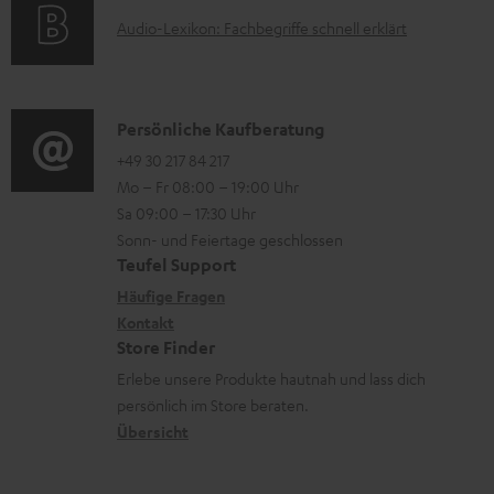
o
t
t
A
Audio-Lexikon: Fachbegriffe schnell erklärt
r
i
e
u
m
o
r
d
a
n
l
i
K
Persönliche Kaufberatung
t
e
a
o
o
+49 30 217 84 217
i
n
Mo – Fr 08:00 – 19:00 Uhr
d
-
n
o
z
Sa 09:00 – 17:30 Uhr
e
L
t
n
u
Sonn- und Feiertage geschlossen
n
e
a
e
Teufel Support
m
x
k
n
Häufige Fragen
V
i
Kontakt
t
z
e
Store Finder
k
d
u
r
Erlebe unsere Produkte hautnah und lass dich
o
a
r
s
persönlich im Store beraten.
n
t
G
Übersicht
a
e
a
n