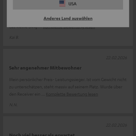
Top für 350€ bekommen
USA
Da bei mir der Bass einseitig von s6000 gekommen ist musste
Anderes Land auswählen
ich nen 2. bestellen! Bin sehr zufrieden perfekt eingestellt ist
das kleine Ding
Komplette Bewertung lesen
Kai B.
22.02.2026
Sehr angenehmer Mitbewohner
Mein persönlicher Preis- Leistungssieger. Ist vom Gewicht nicht
zu unterschätzen, steht massiv auf seinem Platz. Wurde über
den Receiver ein
Komplette Bewertung lesen
N.N.
22.02.2026
Noch viel besser als erwartet