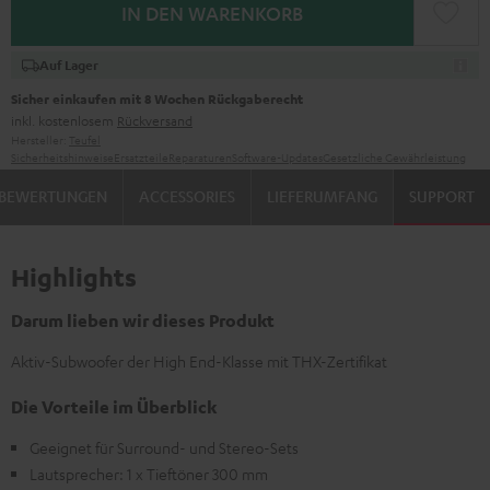
IN DEN WARENKORB
Auf Lager
Sicher einkaufen mit 8 Wochen Rückgaberecht
inkl. kostenlosem
Rückversand
Hersteller:
Teufel
Sicherheitshinweise
Ersatzteile
Reparaturen
Software-Updates
Gesetzliche Gewährleistung
BEWERTUNGEN
ACCESSORIES
LIEFERUMFANG
SUPPORT
Highlights
Darum lieben wir dieses Produkt
Aktiv-Subwoofer der High End-Klasse mit THX-Zertifikat
Die Vorteile im Überblick
Geeignet für Surround- und Stereo-Sets
Lautsprecher: 1 x Tieftöner 300 mm