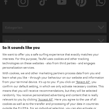
e
r
a
n
Kategorien
m
HEIMKINO
e
Unternehmen
l
So it sounds like you
HEIMKINO-KOMPLETTANLAGEN
SUPPORT
d
Teufel Onlineshops
We want to offer you a safe surfing experience that exactly matches your
interests. For this purpose, Teufel uses cookies and other tracking
SOUNDBARS
u
KARRIERE
technologies on these websites - also from third parties - and engages
DEUTSCHLAND
personalization services.
n
STEREO
With cookies, we and other marketing partners process data from you and
PRESSE & MARKETING
g
learn what you like - through your behaviour on our website and information
ÖSTERREICH
SMART HOME
from your terminal device. It's up to you: If you click on
"Reject All"
, you
GESCHÄFTSKUNDEN
confirm our default setting, in which we only activate necessary cookies. This
means that you will receive recommendations, but they will be selected
SCHWEIZ
BLUETOOTH-LAUTSPRECHER
PARTNERPROGRAMM
randomly. You receive personalized advertising and content that is really
relevant to you by clicking
"Accept All"
. Here you agree to the use of all
KOPFHÖRER
cookies as well as to the transfer and processing of your data in countries
NIEDERLANDE
BLOG
outside the EU/EEA. For an individual selection, you can also activate or