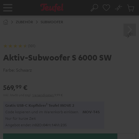
ZUM
NHALT
No
Abs
Startseite
Suche
RINGEN
Artike
im
ZUBEHÖR
SUBWOOFER
Waren
(101)
Aktiv-Subwoofer S 6000 SW
Farbe:
Schwarz
569,
€
99
Inkl. MwSt
und zzgl.
Versandkosten
9,99 €
1
Gratis USB-C Kopfhörer
Teufel MOVE 2
Code kopieren und im Warenkorb einlösen.
MOV-T4S
Nur für kurze Zeit
Angebot endet in
0
2
D
:
0
4
H
:
1
4
M
:
2
3
S