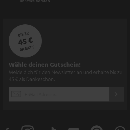
im Store beraten.
BIS ZU
45 €
RABATT
N
Wähle deinen Gutschein!
Melde dich für den Newsletter an und erhalte bis zu
e
45 € als Dankeschön.
w
s
JETZT
EMAIL
l
ANME
WIDGET
e
t
t