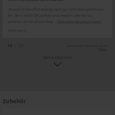
Obwohl ich beruflich bedingt noch gar nicht dazu gekommen
bin, den S 6000 SW perfekt einzumessen oder fein zu
justieren, bin ich absolut beg
Komplette Bewertung lesen
Mark Alan G.
*
10
/ 101
automatisiert übersetzt durch
DeepL
MEHR ANZEIGEN
Zubehör