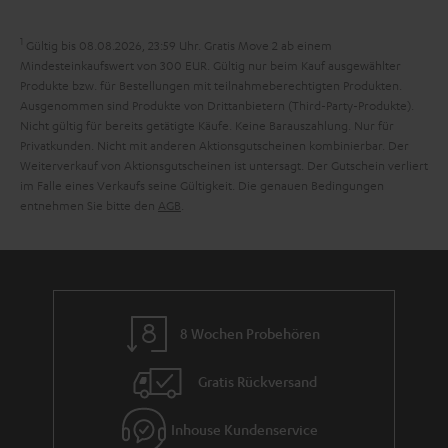
n
r
d
a
1
Gültig bis 08.08.2026, 23:59 Uhr. Gratis Move 2 ab einem
n
Mindesteinkaufswert von 300 EUR. Gültig nur beim Kauf ausgewählter
Produkte bzw. für Bestellungen mit teilnahmeberechtigten Produkten.
t
Ausgenommen sind Produkte von Drittanbietern (Third-Party-Produkte).
i
Nicht gültig für bereits getätigte Käufe. Keine Barauszahlung. Nur für
Privatkunden. Nicht mit anderen Aktionsgutscheinen kombinierbar. Der
e
Weiterverkauf von Aktionsgutscheinen ist untersagt. Der Gutschein verliert
im Falle eines Verkaufs seine Gültigkeit. Die genauen Bedingungen
entnehmen Sie bitte den
AGB
.
8 Wochen Probehören
Gratis Rückversand
Inhouse Kundenservice