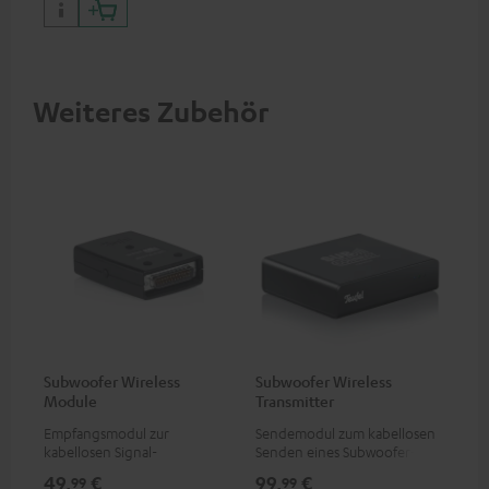
Weiteres Zubehör
Subwoofer Wireless
Subwoofer Wireless
Module
Transmitter
Empfangsmodul zur
Sendemodul zum kabellosen
kabellosen Signal-
Senden eines Subwoofer-
Übertragung, geeignet für
Signals
49,
€
99,
€
99
99
Subwoofer T 4000/S 6000