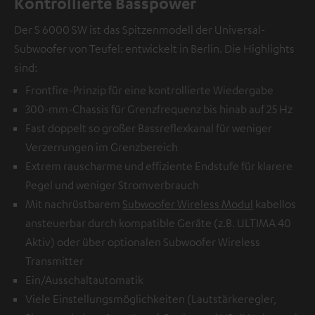
Kontrollierte Basspower
Der S 6000 SW ist das Spitzenmodell der Universal-
Subwoofer von Teufel: entwickelt in Berlin. Die Highlights
sind:
Frontfire-Prinzip für eine kontrollierte Wiedergabe
300-mm-Chassis für Grenzfrequenz bis hinab auf 25 Hz
Fast doppelt so großer Bassreflexkanal für weniger
Verzerrungen im Grenzbereich
Extrem rauscharme und effiziente Endstufe für klarere
Pegel und weniger Stromverbrauch
Mit nachrüstbarem
Subwoofer Wireless Modul
kabellos
ansteuerbar durch kompatible Geräte (z.B. ULTIMA 40
Aktiv) oder über optionalen
Subwoofer Wireless
Transmitter
Ein/Ausschaltautomatik
Viele Einstellungsmöglichkeiten (Lautstärkeregler,