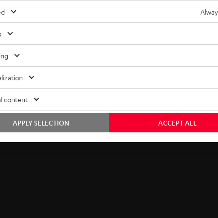
ed
Alway
s
ing
lization
l content
APPLY SELECTION
ACCEPT ALL
Gratis Rückversand
Inhouse Kundenservice