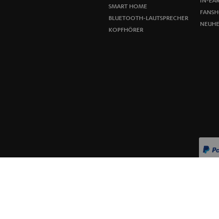
IN-EA
SMART HOME
FANSH
BLUETOOTH-LAUTSPRECHER
NEUHE
KOPFHÖRER