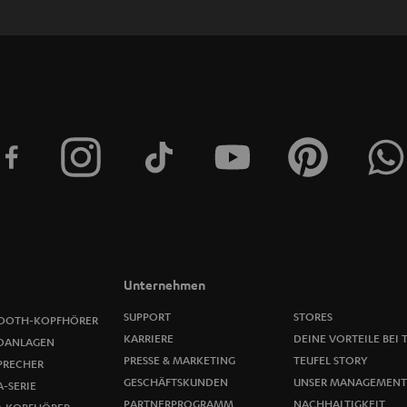
e
t
t
e
r
a
n
m
Unternehmen
e
SUPPORT
STORES
OOTH-KOPFHÖRER
KARRIERE
DEINE VORTEILE BEI 
OANLAGEN
l
PRESSE & MARKETING
TEUFEL STORY
PRECHER
GESCHÄFTSKUNDEN
UNSER MANAGEMENT
-SERIE
d
PARTNERPROGRAMM
NACHHALTIGKEIT