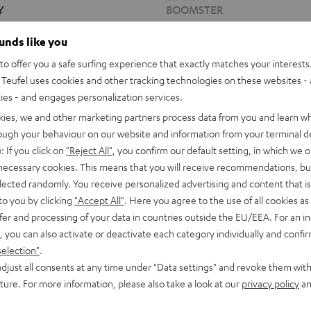
Y
BOOMSTER
Night
Sand
Black
White
ounds like you
ng und bester Raumklang
Unser beliebtes Radio mit Bluetoo
o offer you a safe surfing experience that exactly matches your interests.
369,
€
99
Teufel uses cookies and other tracking technologies on these websites - 
iedrigster Preis
ties - and engages personalization services.
preis
kies, we and other marketing partners process data from you and learn w
rough your behaviour on our website and information from your terminal de
: If you click on
"Reject All"
, you confirm our default setting, in which we o
 necessary cookies. This means that you will receive recommendations, bu
elected randomly. You receive personalized advertising and content that is 
to you by clicking
"Accept All"
. Here you agree to the use of all cookies as 
fer and processing of your data in countries outside the EU/EEA. For an in
, you can also activate or deactivate each category individually and confi
selection"
.
djust all consents at any time under "Data settings" and revoke them with
uture. For more information, please also take a look at our
privacy policy
an