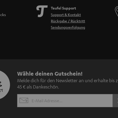
Teufel Support
icks
Support & Kontakt
Rückgabe / Rücktritt
Sendungsverfolgung
N
Wähle deinen Gutschein!
Melde dich für den Newsletter an und erhalte bis 
€
e
45 € als Dankeschön.
TT
w
EMAIL
s
WIDGET
l