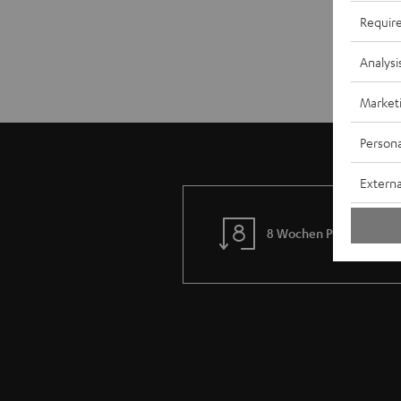
Requir
Analysi
Market
Persona
Externa
8 Wochen Probehören