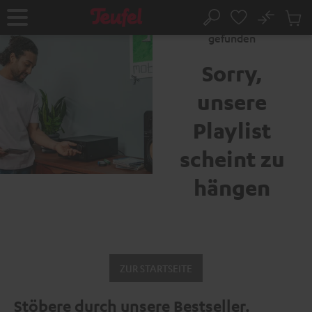
ZUM
NHALT
No
Abs
Fehler 404: Seite nicht
Startseite
Suche
RINGEN
Artike
gefunden
im
Waren
Sorry,
unsere
Playlist
scheint zu
hängen
ZUR STARTSEITE
Stöbere durch unsere Bestseller.