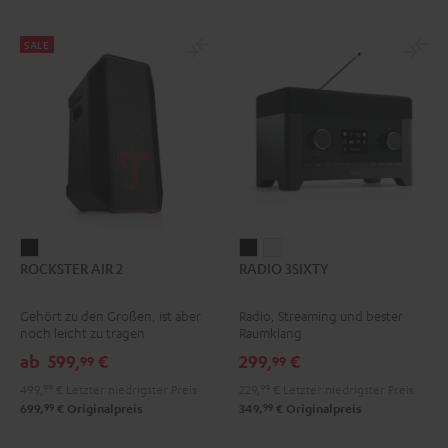
SALE
ROCKSTER
RADIO
RADIO
ROCKSTER AIR 2
RADIO 3SIXTY
AIR
3SIXTY
3SIXTY
2
Schwarz
Weiß
Gehört zu den Großen, ist aber
Radio, Streaming und bester
Schwarz
noch leicht zu tragen
Raumklang
ab
599,
€
299,
€
99
99
499,
99
€
Letzter niedrigster Preis
229,
99
€
Letzter niedrigster Preis
99
99
699,
€
Originalpreis
349,
€
Originalpreis