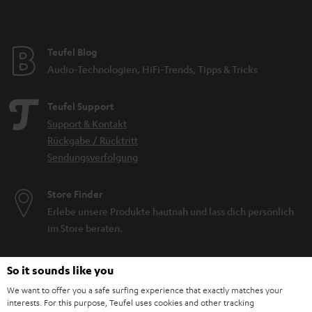
Teufel Blog
Audio-Technologien, HiFi-Trends, Tipps & Tricks
Teufel Support
Support & Kontakt
Rückgabe / Rücktritt
Sendungsverfolgung
Store Finder
Erlebe unsere Produkte hautnah und lass dich persönlich
im Store beraten.
So it sounds like you
We want to offer you a safe surfing experience that exactly matches your
interests. For this purpose, Teufel uses cookies and other tracking
BIS ZU