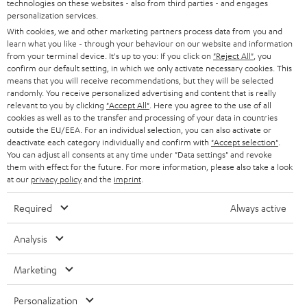
technologies on these websites - also from third parties - and engages
45 €
personalization services.
RABATT
With cookies, we and other marketing partners process data from you and
learn what you like - through your behaviour on our website and information
from your terminal device. It's up to you: If you click on
"Reject All"
, you
N
Wähle deinen Gutschein!
confirm our default setting, in which we only activate necessary cookies. This
means that you will receive recommendations, but they will be selected
Melde dich für den Newsletter an und erhalte bis zu
e
randomly. You receive personalized advertising and content that is really
45 € als Dankeschön.
w
relevant to you by clicking
"Accept All"
. Here you agree to the use of all
cookies as well as to the transfer and processing of your data in countries
s
outside the EU/EEA. For an individual selection, you can also activate or
deactivate each category individually and confirm with
"Accept selection"
JETZT
.
EMAIL
l
ANME
You can adjust all consents at any time under "Data settings" and revoke
WIDGET
e
them with effect for the future. For more information, please also take a look
at our
privacy policy
and the
imprint
.
t
Required
Always active
t
e
Analysis
r
Marketing
a
n
Kategorien
Personalization