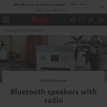
KIP TO
50% off shipping with promocode
VKF-72F
ONTENT
05
D
:
15
H
:
18
M
:
16
S
No
Sub
Home
Search
Cart
items
ALL BLUETOOTH PRODUCTS
Limitless sound
Bluetooth speakers with
radio