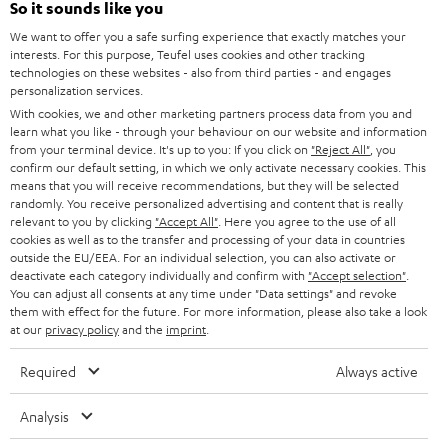
So it sounds like you
personally in the store.
We want to offer you a safe surfing experience that exactly matches your
interests. For this purpose, Teufel uses cookies and other tracking
technologies on these websites - also from third parties - and engages
personalization services.
With cookies, we and other marketing partners process data from you and
SAVE UP TO
learn what you like - through your behaviour on our website and information
€ 45
from your terminal device. It's up to you: If you click on
"Reject All"
, you
confirm our default setting, in which we only activate necessary cookies. This
means that you will receive recommendations, but they will be selected
randomly. You receive personalized advertising and content that is really
relevant to you by clicking
"Accept All"
. Here you agree to the use of all
S
Choose your bonus!
cookies as well as to the transfer and processing of your data in countries
Subscribe to the newsletter and receive up to € 45
u
outside the EU/EEA. For an individual selection, you can also activate or
as a thank you.
deactivate each category individually and confirm with
"Accept selection"
.
b
You can adjust all consents at any time under "Data settings" and revoke
them with effect for the future. For more information, please also take a look
s
at our
privacy policy
and the
imprint
.
REGIST
EMAIL
c
WIDGET
Required
Always active
r
i
Analysis
b