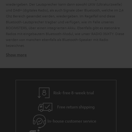
wiedergeben. Der Lautsprecher kann dann sowohl UKW (Ultrakurzwelle)
und DAB+ (digitales Radio), als auch Signale über Bluetooth, welche im 2,4
Ghz Bereich gesendet werden, wiedergeben. Im Regelfall sind diese
Bluetooth-Lautsprecher tragbar und verfügen, wie im Falle unseres
BOOMSTERS, über einen integrierten Akku. Ebenfalls gibt es stationäre
Radios mit eingebautem Bluetooth-Modul, wie unser RADIO 3SIXTY. Diese
werden von manchen ebenfalls als Bluetooth-Speaker mit Radio
bezeichnet.
Show more
Gibt es Bluetooth Lautsprecher mit Radio, die
wasserfest sind?
Ja, es gibt auch Bluetooth-Lautsprecher mit Radio und einer
IP-
Zertifizierung
. Unser BOOMSTER verfügt über die IPX5-Zertifizierung und
ist geschützt gegen Strahlwasser aus allen Richtungen. Hierdurch kann ein
leichterer Regenschauer problemlos überstanden werden. Durch sein
Risk-free 8-week trial
robustes Gehäuse und dem Tragegriff kann er natürlich auch bei
Starkregen schnell einen neuen trockeneren Platz finden.
Free return shipping
Können sich bei Bluetooth Lautsprechern mit Radio die
Frequenzen überschneiden?
In-house customer service
Da beide Betriebsmodi nicht zur gleichen Zeit verwendet werden können