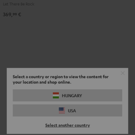
AC/DC
Let There Be Rock
Edition
369,
€
99
Night
Black
Select a country or region to view the content for
your location and shop online.
HUNGARY
USA
Select another country