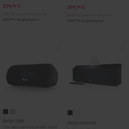
299,
€
99
299,
€
99
229,
99
€
Lowest recent price
249,
99
€
Lowest recent price
99
349,
€
Original price
99
349,
€
Original price
RADIO
RADIO
MUSICSTATION
MUSICSTATION
ONE
ONE
Black
white
RADIO ONE
MUSICSTATION
Black
Light
The radio alarm clock with Teufel