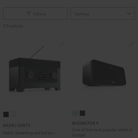
Filtern
5 Products
BOOMSTER
BOOMSTER
RADIO
RADIO
4
4
3SIXTY
3SIXTY
BOOMSTER 4
RADIO 3SIXTY
Mint
Night
Black
white
One of the most popular radios in
Radio, streaming and full sound
Europe.
Green
Black