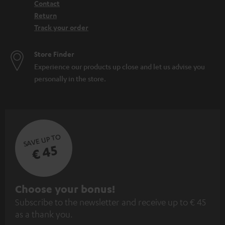
Contact
Return
Track your order
Store Finder
Experience our products up close and let us advise you
personally in the store.
SAVE UP TO
€ 45
S
Choose your bonus!
Subscribe to the newsletter and receive up to € 45
u
as a thank you.
b