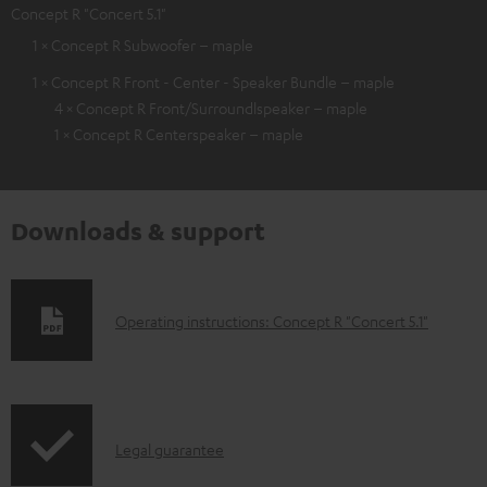
Concept R "Concert 5.1"
1 × Concept R Subwoofer – maple
1 × Concept R Front - Center - Speaker Bundle – maple
4 × Concept R Front/Surroundlspeaker – maple
1 × Concept R Centerspeaker – maple
Downloads & support
D
Operating instructions: Concept R "Concert 5.1"
o
w
n
I
l
Legal guarantee
n
o