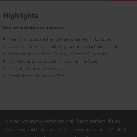
Highlights
Key advantages at a glance
Heimkino-Lautsprecher-Set mit schlanken Holz-Säulen
Nur 9 cm tief - die perfekte Ergänzung zu Flachbildschirmen
Komponenten: 4 Stand-Säulen, 1 Center, 1 Subwoofer
100 Watt Sinus-Subwoofer mit 250 mm Tieftöner
Passend für jeden AV-Receiver
Empfohlen für Räume bis 25 m²
Unser Concept R verbindet drei Eigenschaften, die so
überzeugend bislang noch nie in einem einzigen Produkt