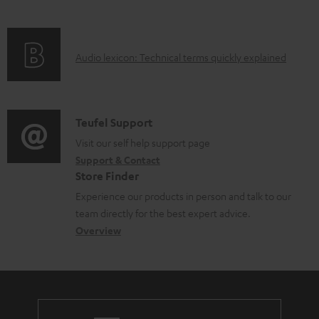
f
a
o
d
A
Audio lexicon: Technical terms quickly explained
r
a
u
m
b
d
a
l
i
C
Teufel Support
t
e
o
o
Visit our self help support page
i
d
Support & Contact
g
n
o
o
Store Finder
l
t
n
c
Experience our products in person and talk to our
o
a
a
u
team directly for the best expert advice.
s
c
b
Overview
m
s
t
o
e
a
d
u
n
r
e
t
t
y
t
t