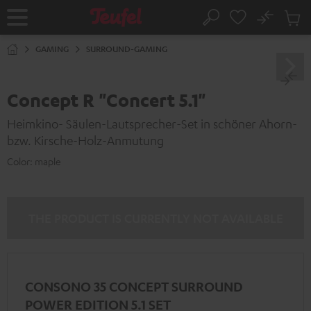
KIP TO
No
ONTENT
Sub
Home
Search
Cart
items
GAMING
SURROUND-GAMING
Concept R "Concert 5.1"
Heimkino- Säulen-Lautsprecher-Set in schöner Ahorn-
bzw. Kirsche-Holz-Anmutung
Color:
maple
THE PRODUCT IS CURRENTLY NOT AVAILABLE
CONSONO 35 CONCEPT SURROUND
POWER EDITION 5.1 SET