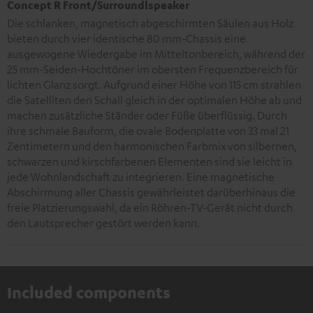
Concept R Front/Surroundlspeaker
Die schlanken, magnetisch abgeschirmten Säulen aus Holz
bieten durch vier identische 80 mm-Chassis eine
ausgewogene Wiedergabe im Mitteltonbereich, während der
25 mm-Seiden-Hochtöner im obersten Frequenzbereich für
lichten Glanz sorgt. Aufgrund einer Höhe von 115 cm strahlen
die Satelliten den Schall gleich in der optimalen Höhe ab und
machen zusätzliche Ständer oder Füße überflüssig. Durch
ihre schmale Bauform, die ovale Bodenplatte von 33 mal 21
Zentimetern und den harmonischen Farbmix von silbernen,
schwarzen und kirschfarbenen Elementen sind sie leicht in
jede Wohnlandschaft zu integrieren. Eine magnetische
Abschirmung aller Chassis gewährleistet darüberhinaus die
freie Platzierungswahl, da ein Röhren-TV-Gerät nicht durch
den Lautsprecher gestört werden kann.
Included components