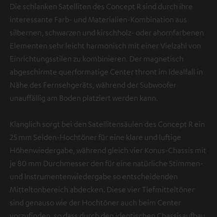
Die schlanken Satelliten des Concept R sind durch ihre
interessante Farb- und Materialien-Kombination aus
silbernen, schwarzen und kirschholz- oder ahornfarbenen
Elementen sehr leicht harmonisch mit einer Vielzahl von
Einrichtungsstilen zu kombinieren. Der magnetisch
abgeschirmte querformatige Center thront im Idealfall in
Nähe des Fernsehgeräts, während der Subwoofer
unauffällig am Boden platziert werden kann.
Klanglich sorgt bei den Satellitensäulen des Concept R ein
25 mm Seiden-Hochtöner für eine klare und luftige
Höhenwiedergabe, während gleich vier Konus-Chassis mit
je 80 mm Durchmesser den für eine natürliche Stimmen-
und Instrumentenwiedergabe so entscheidenden
Mitteltonbereich abdecken. Diese vier Tiefmitteltöner
sind genauso wie der Hochtöner auch beim Center
vorzufinden, so dass durch den identischen Chassisaufbau