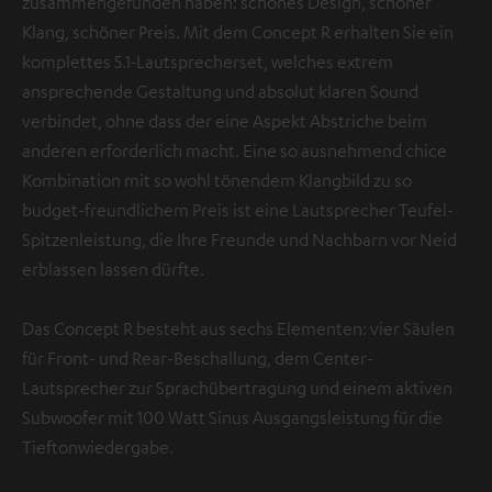
zusammengefunden haben: schönes Design, schöner
Klang, schöner Preis. Mit dem Concept R erhalten Sie ein
komplettes 5.1-Lautsprecherset, welches extrem
ansprechende Gestaltung und absolut klaren Sound
verbindet, ohne dass der eine Aspekt Abstriche beim
anderen erforderlich macht. Eine so ausnehmend chice
Kombination mit so wohl tönendem Klangbild zu so
budget-freundlichem Preis ist eine Lautsprecher Teufel-
Spitzenleistung, die Ihre Freunde und Nachbarn vor Neid
erblassen lassen dürfte.
Das Concept R besteht aus sechs Elementen: vier Säulen
für Front- und Rear-Beschallung, dem Center-
Lautsprecher zur Sprachübertragung und einem aktiven
Subwoofer mit 100 Watt Sinus Ausgangsleistung für die
Tieftonwiedergabe.