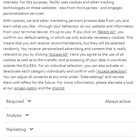
interests. For this purpose, Teufel uses cookies and other tracking
PRESS
t
technologies on these websites - also from third parties - and engages
AUSTRIA
SMART HOME
personalization services.
e
B2B
With cookies, we and other marketing partners process data from you and
r
SWITZERLAND
learn what you like - through your behaviour on our website and information
BLUETOOTH
BLOG
from your terminal device. It's up to you: If you click on
"Reject All"
, you
confirm our default setting, in which we only activate necessary cookies. This
HEADPHONES
means that you will receive recommendations, but they will be selected
NETHERLANDS
STORES
randomly. You receive personalized advertising and content that is really
BLUETOOTH HEADPHONES
relevant to you by clicking
"Accept All"
. Here you agree to the use of all
ADVANTAGES
cookies as well as to the transfer and processing of your data in countries
BELGIUM
outside the EU/EEA. For an individual selection, you can also activate or
STEREO COMPLETE SYSTEMS
TEUFEL STORY
deactivate each category individually and confirm with
"Accept selection"
.
You can adjust all consents at any time under "Data settings" and revoke
FRANCE
SPEAKERS
them with effect for the future. For more information, please also take a look
MANAGEMENT
at our
privacy policy
and the
imprint
.
POLAND
ULTIMA
SUSTAINABILITY
Required
Always active
IN-EAR
SPAIN
VALUES
Analysis
All information on this website is subject to change without notice including
FANSHOP
technical changes, errors and omissions. Pictured accessories are not
Marketing
ITALY
necessarily included. Any disposal fees for batteries are included in the price.
NEW RELEASES