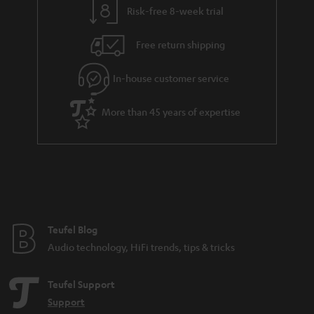
s
Risk-free 8-week trial
a
h
i
e
Free return shipping
l
g
In-house customer service
s
u
a
More than 45 years of expertise
r
a
n
t
e
e
Teufel Blog
Audio technology, HiFi trends, tips & tricks
Teufel Support
Support