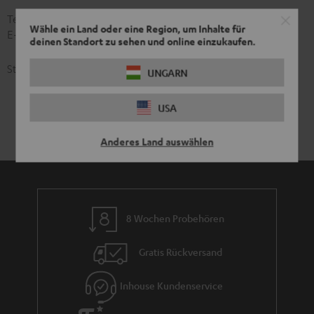
Telefon: 0391 567 6970
Wähle ein Land oder eine Region, um Inhalte für
E-Mail:
MLBF@ms.sachsen-anhalt.de
deinen Standort zu sehen und online einzukaufen.
Stand: 28. Juni 2025
UNGARN
USA
Anderes Land auswählen
8 Wochen Probehören
Gratis Rückversand
Inhouse Kundenservice