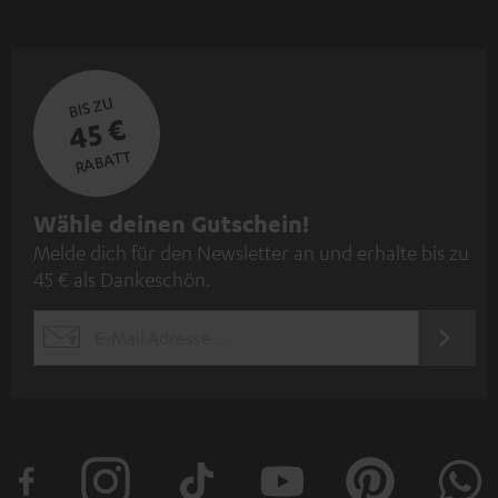
BIS ZU
45 €
RABATT
N
Wähle deinen Gutschein!
Melde dich für den Newsletter an und erhalte bis zu
e
45 € als Dankeschön.
w
s
JETZT
EMAIL
l
ANME
WIDGET
e
t
t
e