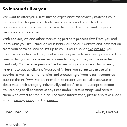
r
So it sounds like you
a
We want to offer you a safe surfing experience that exactly matches your
n
interests. For this purpose, Teufel uses cookies and other tracking
Kategorien
technologies on these websites - also from third parties - and engages
m
personalization services.
HEIMKINO
With cookies, we and other marketing partners process data from you and
e
Unternehmen
learn what you like - through your behaviour on our website and information
l
from your terminal device. It's up to you: If you click on
"Reject All"
, you
HEIMKINO-KOMPLETTANLAGEN
confirm our default setting, in which we only activate necessary cookies. This
SUPPORT
d
Teufel Onlineshops
means that you will receive recommendations, but they will be selected
SOUNDBARS
randomly. You receive personalized advertising and content that is really
u
KARRIERE
relevant to you by clicking
"Accept All"
. Here you agree to the use of all
DEUTSCHLAND
n
cookies as well as to the transfer and processing of your data in countries
STEREO
PRESSE & MARKETING
outside the EU/EEA. For an individual selection, you can also activate or
g
deactivate each category individually and confirm with
"Accept selection"
.
ÖSTERREICH
SMART HOME
You can adjust all consents at any time under "Data settings" and revoke
GESCHÄFTSKUNDEN
them with effect for the future. For more information, please also take a look
at our
privacy policy
and the
imprint
.
SCHWEIZ
BLUETOOTH-LAUTSPRECHER
PARTNERPROGRAMM
Required
Always active
KOPFHÖRER
NIEDERLANDE
BLOG
Analysis
BLUETOOTH-KOPFHÖRER