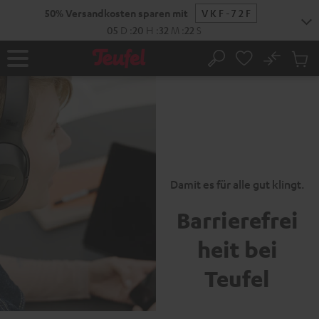
ZUM
50% Versandkosten sparen mit
VKF-72F
NHALT
RINGEN
05
D
:
20
H
:
32
M
:
22
S
No
Abs
Startseite
Suche
Artike
im
Waren
Damit es für alle gut klingt.
Barrierefrei
heit bei
Teufel