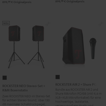
&
99
899,
€
Originalpreis
99
899,
€
Originalpreis
Steel
NEU
ROCKSTER
ROCKSTER
AIR
NEO
ROCKSTER AIR 2 + Shure PGA58
ROCKSTER NEO Stereo-Set +
2
Stereo-
Bundle aus ROCKSTER AIR 2 und
K&M Boxenstativ
Shure Mikrofon PGA58 (inkl 4,6 m
+
Set
Zwei ROCKSTER NEO im Stereo-Set
XLR->XLR Mikrofonkabel) für eine
Shure
für echten Stereo-Sound, über 130
+
hochwertige, lautstarke,
dB maximaler Schalldruckpegel,
verzerrungsfreie Musik- und
PGA58