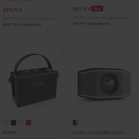
399,
€
99
699,
€
Deal
99
499,
99
€
Letzter niedrigster Preis
599,
99
€
Letzter niedrigster Preis
99
599,
€
Originalpreis
99
899,
€
Originalpreis
MYND
MYND
MYND
MYND
Fender
Light
Warm
Warm
Wild
x
MYND
Fender x Teufel ROCKSTER GO 2
Mint
Black
White
Berry
Teufel
Open-Source-Speaker mit
Exklusive Sonderedition im Fender