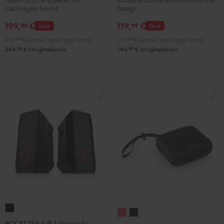
mächtigem Sound
Design
ROCKSTER
GO
199,
€
119,
€
99
99
Deal
Deal
2
219,
99
€
Letzter niedrigster Preis
129,
99
€
Letzter niedrigster Preis
Black
99
99
249,
€
Originalpreis
149,
€
Originalpreis
&
Steel
ROCKSTER
BOOMSTER
BOOMSTER
AIR
ROCKSTER AIR 2 Stereo-Set