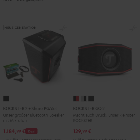
NEUE GENERATION
ROCKSTER
ROCKSTER
ROCKSTER
ROCKSTER
2
GO
GO
GO
ROCKSTER 2 + Shure PGA58
ROCKSTER GO 2
+
2
2
2
Unser größter Bluetooth-Speaker
Macht auch Druck: unser kleinster
mit Mikrofon
ROCKSTER
Shure
Black
Gray
Night
PGA58
&
&
Black
1.184,
€
129,
€
99
99
Deal
Schwarz
Red
Black
1.284,
99
€
Letzter niedrigster Preis
99,
99
€
Letzter niedrigster Preis