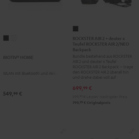
ROCKSTER
AIR
ROCKSTER AIR 2 + deuter x
MOTIV®
MOTIV®
Teufel ROCKSTER AIR 2/NEO
2
HOME
HOME
Backpack
+
Schwarz
Weiß
Bundle bestehend aus ROCKSTER
MOTIV® HOME
deuter
AIR 2 und deuter x Teufel
x
ROCKSTER AIR 2 Backpack – trage
den ROCKSTER AIR 2 überall hin
WLAN mit Bluetooth und Akku
Teufel
und drehe dabei voll auf
ROCKSTER
699,
€
99
AIR
549,
€
99
2/NEO
599,
99
€
Letzter niedrigster Preis
99
799,
€
Originalpreis
Backpack
Schwarz