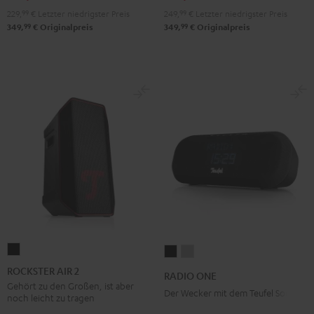
229,
99
€
Letzter niedrigster Preis
249,
99
€
Letzter niedrigster Preis
99
99
349,
€
Originalpreis
349,
€
Originalpreis
ROCKSTER
RADIO
RADIO
AIR
ONE
ONE
ROCKSTER AIR 2
RADIO ONE
2
Black
Light
Gehört zu den Großen, ist aber
Der Wecker mit dem Teufel Sound
noch leicht zu tragen
Schwarz
Gray