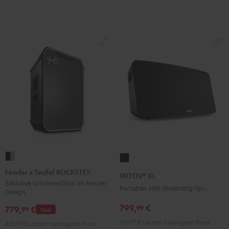
Fender
MOTIV®
x
XL
Fender x Teufel ROCKSTER NEO
MOTIV® XL
Teufel
Schwarz
Exklusive Sonderedition im Fender
Portabler HiFi-Streaming-Speaker
Design
ROCKSTER
NEO
799,
€
99
779,
€
99
Deal
Black
599,
99
€
Letzter niedrigster Preis
829,
99
€
Letzter niedrigster Preis