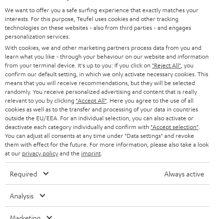
l
Produktseiten findest.
We want to offer you a safe surfing experience that exactly matches your
HEIMKINO-KOMPLETTANLAGEN
interests. For this purpose, Teufel uses cookies and other tracking
SUPPORT
d
Teufel Onlineshops
Wie verbinde ich Bluetooth-Lautsprecher?
technologies on these websites - also from third parties - and engages
personalization services.
SOUNDBARS
u
Die erste Verbindung, das sogenannte Pairing, erfolgt dann einfach durch
KARRIERE
With cookies, we and other marketing partners process data from you and
DEUTSCHLAND
die Aktivierung von Bluetooth in dem Menü deines Senders (zum Beispiel
n
learn what you like - through your behaviour on our website and information
STEREO
Smartphone) und dem Drücken des Pairing-Knopfes mit demBluetooth-
PRESSE & MARKETING
from your terminal device. It's up to you: If you click on
"Reject All"
, you
g
Symbolan deinem Lautsprecher. Der Lautsprecher taucht in deiner Geräte-
confirm our default setting, in which we only activate necessary cookies. This
ÖSTERREICH
Liste auf, du wählst ihn aus und binnen weniger Sekunden steht die
SMART HOME
means that you will receive recommendations, but they will be selected
GESCHÄFTSKUNDEN
Verbindung. Bluetooth funktioniert nach dem Prinzip Sender-Empfänger.
randomly. You receive personalized advertising and content that is really
Für das Abspielen deiner Musik oder anderen Audio-Inhalten wie Podcasts,
relevant to you by clicking
"Accept All"
. Here you agree to the use of all
SCHWEIZ
BLUETOOTH-LAUTSPRECHER
PARTNERPROGRAMM
cookies as well as to the transfer and processing of your data in countries
Meditationen oder Audio-Books, kannst du deine Bluetooth-fähigen Geräte
outside the EU/EEA. For an individual selection, you can also activate or
von Android oder Apple als Quelle nutzen. Dein Smartphone, Tablet oder
KOPFHÖRER
deactivate each category individually and confirm with
"Accept selection"
.
NIEDERLANDE
BLOG
Laptop ist also der Sender; dein Bluetooth-Lautsprecher folglich der
You can adjust all consents at any time under "Data settings" and revoke
Empfänger.
them with effect for the future. For more information, please also take a look
BLUETOOTH-KOPFHÖRER
NEWSLETTER
Dank dieser universellen drahtlosen Verbindungsmethode kann ein
at our
privacy policy
and the
imprint
.
BELGIEN
Bluetooth-fähiger Lautsprecher geräte- und herstellerunabhängig
STEREOANLAGEN
gekoppelt werden. Viele Geräte wie Smartphones merken sich auch
STORES
Required
Always active
dauerhaft alle portablen, kleinen Bluetooth-Lautsprecher, mit welchen sie
FRANKREICH
LAUTSPRECHER
schon einmal verbunden wurden und sind somit beim nächsten Koppeln
DEINE VORTEILE BEI TEUFEL
Analysis
auch sofort wieder spielbereit.
POLEN
ULTIMA-SERIE
TEUFEL STORY
Welche Bluetooth-Lautsprecher kann man miteinander
Marketing