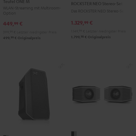
NEO
Teufel ONE M
ROCKSTER NEO Stereo-Set
M
M
Stereo-
WLAN-Streaming mit Multiroom-
Das ROCKSTER NEO Stereo-Set
Option
Schwarz
Weiß
Set
1.329,
€
99
Schwarz
449,
€
99
1.149,
99
€
Letzter niedrigster Preis
399,
99
€
Letzter niedrigster Preis
98
1.799,
€
Originalpreis
99
499,
€
Originalpreis
Fender