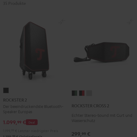
35 Produkte
ROCKSTER
ROCKSTER
ROCKSTER
ROCKSTER
2
ROCKSTER 2
CROSS
CROSS
CROSS
Schwarz
ROCKSTER CROSS 2
Der beeindruckendste Bluetooth-
2
2
2
Speaker Europas
Echter Stereo-Sound mit Gurt und
Black
Black
Light
Wasserschutz
1.099,
€
99
Deal
&
&
Gray
Green
Red
1.199,
99
€
Letzter niedrigster Preis
299,
€
99
99
1.199,
€
Originalpreis