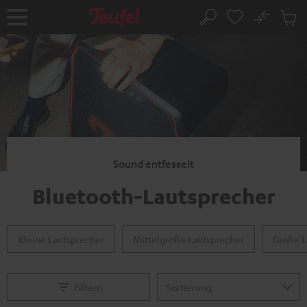
ZUM
NHALT
No
Abs
Startseite
Suche
RINGEN
Artike
im
Waren
Sound entfesselt
Bluetooth-Lautsprecher
Kleine Lautsprecher
Mittelgroße Lautsprecher
Große L
Filtern