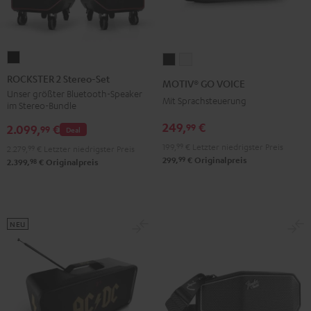
ROCKSTER
MOTIV®
MOTIV®
2
GO
GO
ROCKSTER 2 Stereo-Set
MOTIV® GO VOICE
Stereo-
VOICE
VOICE
Unser größter Bluetooth-Speaker
Mit Sprachsteuerung
im Stereo-Bundle
Set
Night
Silver
Schwarz
249,
€
99
Black
White
2.099,
€
99
Deal
199,
99
€
Letzter niedrigster Preis
2.279,
99
€
Letzter niedrigster Preis
99
299,
€
Originalpreis
98
2.399,
€
Originalpreis
NEU