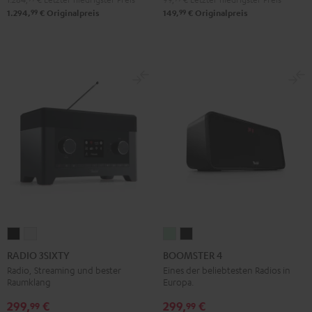
99
99
1.294,
€
Originalpreis
149,
€
Originalpreis
RADIO
RADIO
BOOMSTER
BOOMSTER
3SIXTY
3SIXTY
4
4
RADIO 3SIXTY
BOOMSTER 4
Schwarz
Weiß
Mint
Night
Radio, Streaming und bester
Eines der beliebtesten Radios in
Raumklang
Europa.
Green
Black
299,
€
299,
€
99
99