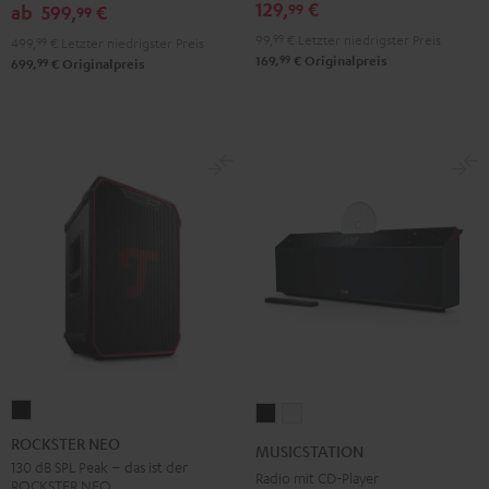
129,
€
99
ab
599,
€
99
99,
99
€
Letzter niedrigster Preis
499,
99
€
Letzter niedrigster Preis
99
169,
€
Originalpreis
99
699,
€
Originalpreis
ROCKSTER
MUSICSTATION
MUSICSTATION
NEO
Schwarz
Weiß
ROCKSTER NEO
MUSICSTATION
Schwarz
130 dB SPL Peak – das ist der
Radio mit CD-Player
ROCKSTER NEO.