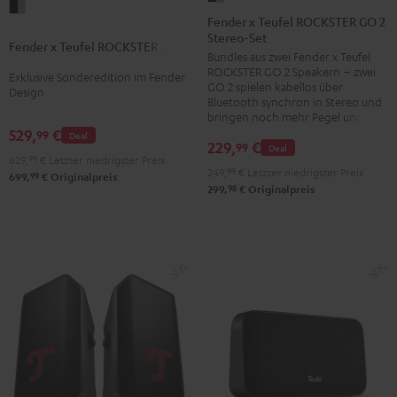
Fender
x
Fender x Teufel ROCKSTER GO 2
x
Stereo-Set
Teufel
Fender x Teufel ROCKSTER AIR 2
Teufel
Bundles aus zwei Fender x Teufel
ROCKSTER
ROCKSTER
ROCKSTER GO 2 Speakern – zwei
Exklusive Sonderedition im Fender
GO
GO 2 spielen kabellos über
AIR
Design
2
Bluetooth synchron in Stereo und
2
bringen noch mehr Pegel und Bass
Stereo-
529,
€
99
Black
Deal
Set
229,
€
99
Deal
&
629,
99
€
Letzter niedrigster Preis
Black
249,
99
€
Letzter niedrigster Preis
99
Steel
699,
€
Originalpreis
&
98
299,
€
Originalpreis
Steel