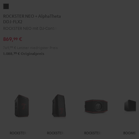
ROCKSTER
NEO
ROCKSTER NEO + AlphaTheta
DDJ-FLX2
+
ROCKSTER NEO mit DJ-Controller
AlphaTheta
DDJ-
869,
€
99
FLX2
769,
99
€
Letzter niedrigster Preis
Schwarz
99
1.088,
€
Originalpreis
ROCKSTER NEO
ROCKSTER AIR 2
ROCKSTER GO 2
BOOMSTE