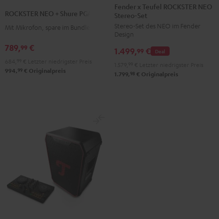
x
Fender x Teufel ROCKSTER NEO
NEO
ROCKSTER NEO + Shure PGA58
Stereo-Set
Teufel
+
Stereo-Set des NEO im Fender
ROCKSTER
Mit Mikrofon, spare im Bundle
Shure
Design
NEO
PGA58
789,
€
99
1.499,
€
Stereo-
99
Deal
Schwarz
684,
99
€
Letzter niedrigster Preis
Set
1.579,
99
€
Letzter niedrigster Preis
99
994,
€
Originalpreis
Black
98
1.799,
€
Originalpreis
&
Steel