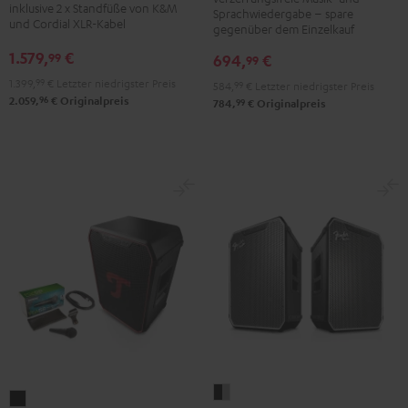
K&M
inklusive 2 x Standfüße von K&M
Sprachwiedergabe – spare
Schwarz
und Cordial XLR-Kabel
Boxenstativ
gegenüber dem Einzelkauf
Schwarz
1.579,
€
99
694,
€
99
1.399,
99
€
Letzter niedrigster Preis
584,
99
€
Letzter niedrigster Preis
96
2.059,
€
Originalpreis
99
784,
€
Originalpreis
Fender
ROCKSTER