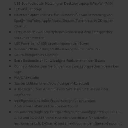
USB-Soundcard zur Nutzung an Desktop/Laptop (Mac/Win7/10)
LED-Akkuanzeige
Bluetooth aptX® und NFC für Bluetooth für Musikstreaming von
Spotify, YouTube, Apple Music, Deezer, TuneIn etc. in CD-naher
Qualität
Party-Modus: Zwei Smartphones können mit dem Lautsprecher
verbunden werden
USB Powerbank/ USB Ladefunktionan den Boxen
Wasserdicht nach IPX7, Strahlwassergeschützt nach IPX5
GoPro-kompatibles Gewinde
Extra Bedientasten für wichtigste Funktionenan den Boxen
Connect-Modus zum Verbinden von zwei Lautsprechern desselben
Typs
FM/DAB+ Radio
Starker Lithium Ionen Akku / Lange Akkulaufzeit
AUX-Eingang zum Anschluss von MP3-Player, CD-Player oder
Kopfhörer
Intelligentes und edles Produktdesign für ein breites
Abstrahlverhalten und den besten Sound
Bei unseren tragbaren Lautsprechern und Soundgiganten ROCKSTER
AIR 2 und ROCKSTER sind zusätzlich Anschlüsse für Mikrofon,
Instrumente (z.B. E-Gitarre) und Line-In vorhanden; Stereo-Setup mit