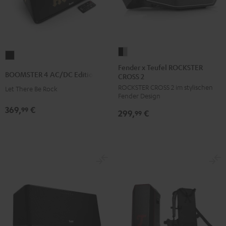
Fender
BOOMSTER
x
Fender x Teufel ROCKSTER
4
BOOMSTER 4 AC/DC Edition
CROSS 2
Teufel
AC/DC
ROCKSTER CROSS 2 im stylischen
ROCKSTER
Let There Be Rock
Edition
Fender Design
CROSS
Night
369,
€
99
299,
€
2
99
Black
Black
&
Steel