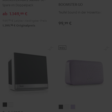
GO
GO
2
BOOMSTER GO
Spare im Doppelpack
Coral
Night
Stereo-
Teufel Sound in der Hosentasche
Red
Black
ab
1.149,
€
99
Set
949,
99
€
Letzter niedrigster Preis
Schwarz
99,
€
99
98
1.399,
€
Originalpreis
NEU
Teufel
Teufel
MOTIV®
MOTIV®
MOTIV®
ONE
ONE