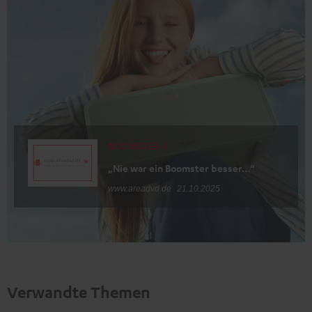
BOOMSTER 4
„Nie war ein Boomster besser…“
www.areadvd.de
21.10.2025
Verwandte Themen