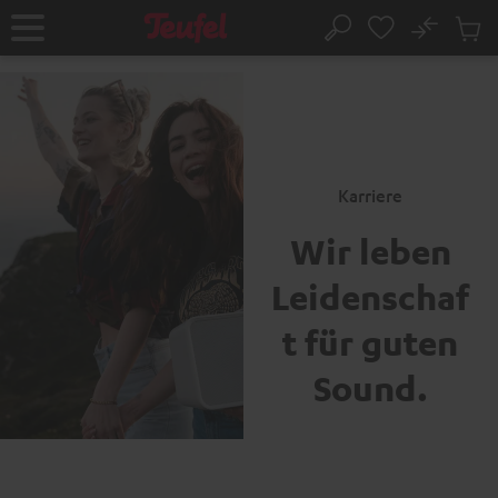
ZUM
NHALT
No
Abs
Startseite
Suche
RINGEN
Artike
im
Waren
Karriere
Wir leben
Leidenschaf
t für guten
Sound.