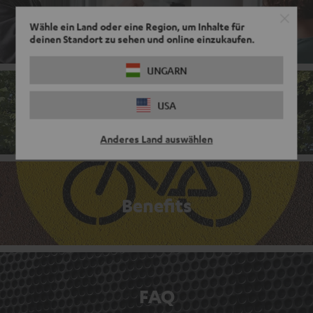
Teams
Wähle ein Land oder eine Region, um Inhalte für
deinen Standort zu sehen und online einzukaufen.
UNGARN
USA
Unternehmenskultur
Anderes Land auswählen
Benefits
FAQ