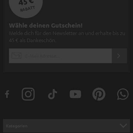
45 €
RABATT
N
Wähle deinen Gutschein!
Melde dich für den Newsletter an und erhalte bis zu
e
45 € als Dankeschön.
w
s
JETZT
EMAIL
l
ANME
WIDGET
e
t
t
e
r
a
n
Kategorien
m