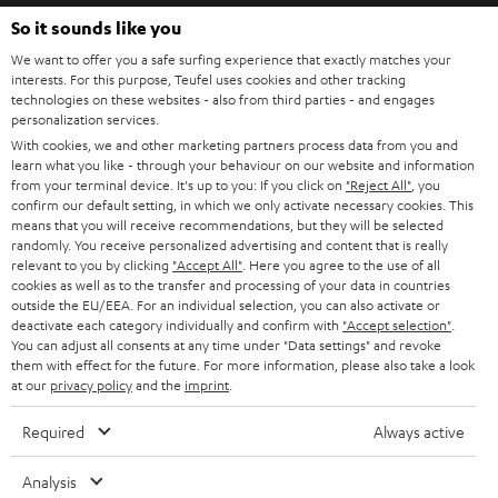
HEIMKINO
e
So it sounds like you
Unternehmen
l
We want to offer you a safe surfing experience that exactly matches your
HEIMKINO-KOMPLETTANLAGEN
interests. For this purpose, Teufel uses cookies and other tracking
SUPPORT
d
Teufel Onlineshops
technologies on these websites - also from third parties - and engages
personalization services.
SOUNDBARS
u
KARRIERE
With cookies, we and other marketing partners process data from you and
DEUTSCHLAND
n
learn what you like - through your behaviour on our website and information
STEREO
PRESSE & MARKETING
from your terminal device. It's up to you: If you click on
"Reject All"
, you
g
confirm our default setting, in which we only activate necessary cookies. This
ÖSTERREICH
SMART HOME
means that you will receive recommendations, but they will be selected
GESCHÄFTSKUNDEN
randomly. You receive personalized advertising and content that is really
relevant to you by clicking
"Accept All"
. Here you agree to the use of all
SCHWEIZ
BLUETOOTH-LAUTSPRECHER
PARTNERPROGRAMM
cookies as well as to the transfer and processing of your data in countries
outside the EU/EEA. For an individual selection, you can also activate or
KOPFHÖRER
deactivate each category individually and confirm with
"Accept selection"
.
NIEDERLANDE
BLOG
You can adjust all consents at any time under "Data settings" and revoke
them with effect for the future. For more information, please also take a look
BLUETOOTH-KOPFHÖRER
NEWSLETTER
at our
privacy policy
and the
imprint
.
BELGIEN
STEREOANLAGEN
STORES
Required
Always active
FRANKREICH
LAUTSPRECHER
DEINE VORTEILE BEI TEUFEL
Analysis