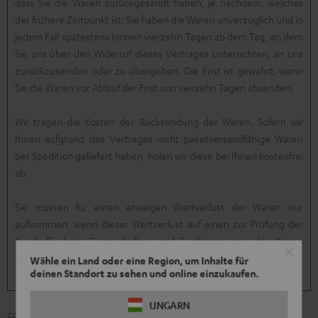
dass Sie die Waren zurückgesandt haben, je nachdem, welches
der frühere Zeitpunkt ist. Sie haben die Waren unverzüglich und in
jedem Fall spätestens binnen vierzehn Tagen ab dem Tag, an dem
Sie uns über den Widerruf dieses Vertrages unterrichten, an uns
zurückzusenden oder zu übergeben. Die Frist ist gewahrt, wenn
Sie die Waren vor Ablauf der Frist von vierzehn Tagen absenden.
Wir tragen die Kosten der Rücksendung der Waren. Sofern wir
Ihnen aufgrund des Vertrages nicht paketversandfähige Waren
per Spedition geliefert haben, holen wir diese bei Ihnen kostenfrei
ab.
Sie müssen für einen etwaigen Wertverlust der Waren nur
aufkommen, wenn dieser Wertverlust auf einen zur Prüfung der
Beschaffenheit, Eigenschaften und Funktionsweise der Waren
nicht notwendigen Umgang mit ihnen zurückzuführen ist.
Wähle ein Land oder eine Region, um Inhalte für
deinen Standort zu sehen und online einzukaufen.
UNGARN
cc) Muster-Widerrufsformular und Ausnahmen vom Widerrufsrecht