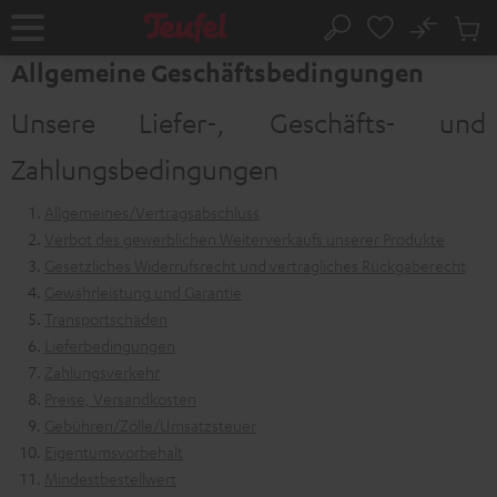
ZUM
NHALT
No
Abs
Startseite
Suche
RINGEN
Artike
Allgemeine Geschäftsbedingungen
im
Waren
Unsere Liefer-, Geschäfts- und
Zahlungsbedingungen
Allgemeines/Vertragsabschluss
Verbot des gewerblichen Weiterverkaufs unserer Produkte
Gesetzliches Widerrufsrecht und vertragliches Rückgaberecht
Gewährleistung und Garantie
Transportschäden
Lieferbedingungen
Zahlungsverkehr
Preise, Versandkosten
Gebühren/Zölle/Umsatzsteuer
Eigentumsvorbehalt
Mindestbestellwert