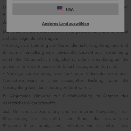
Das Muster-Widerrufsformular finden Sie ganz am Ende unserer
USA
Allgemeinen Geschäftsbedingungen.
Ausnahmen vom Widerrufsrecht
Anderes Land auswählen
Das Widerrufsrecht besteht nach § 312 g Abs. 2 Nr. 1 und Nr. 6 BGB
nicht bei folgenden Verträgen:
• Verträge zur Lieferung von Waren, die nicht vorgefertigt sind und
für deren Herstellung eine individuelle Auswahl oder Bestimmung
durch den Verbraucher maßgeblich ist oder die eindeutig auf die
persönlichen Bedürfnisse des Verbrauchers zugeschnitten sind;
• Verträge zur Lieferung von Ton- oder Videoaufnahmen oder
Computersoftware in einer versiegelten Packung, wenn die
Versiegelung nach der Lieferung entfernt wurde.
b) Allgemeine Hinweise zur Rückabwicklung im Rahmen des
gesetzlichen Widerrufsrechts
aaa) Um uns die Zuordnung und die interne Abwicklung Ihrer
Rücksendung zu erleichtern und Ihnen den kostenfreien
Rückversand zu ermöglichen, möchten wir Sie bitten, das