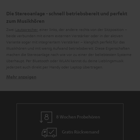
Daten an Drittplattformen übermittelt werden.
Weitere
Die Stereoanlage - schnell betriebsbereit und perfekt
Informationen sind in der Datenschutzerklärung unter I zu
zum Musikhören
finden
.
Zwei
Lautsprecher
, einer links, der andere rechts von der Sitzposition –
beide verbunden mit einem externen Verstärker oder in der aktiven
Variante sogar mit integriertem Verstärker – klanglich perfekt für das
Musikhören und mit wenig Aufwand betriebsbereit: Diese Eigenschaften
machen die Stereoanlage nach wie vor zu einer der beliebtesten Systeme
überhaupt. Per Bluetooth oder WLAN kannst du deine Lieblingsmusik
jederzeit auch direkt per Handy oder Laptop übertragen.
Mehr anzeigen
Die richtige Aufstellung: Sweet is the Spot
Achte darauf, dass die neue Anlage nicht irgendwo aufgestellt wird, wo
gerade Platz ist, sondern dass der beste Hörbereich für diese Anlage, der
Sweet Spot, auch deine Lieblingssitzposition umfasst. Deine Ohren werden
es dir auf Dauer danken, auch wenn das vorher etwas mehr Aufwand
bedeutet. Wie du den
Sweet Spot
ermittelst, erfährst du in unserem
8 Wochen Probehören
Blogbeitrag.
Vor dem Kauf einer neuen Musikanlage, empfehlen wir folgende
Gratis Rückversand
Checkliste: