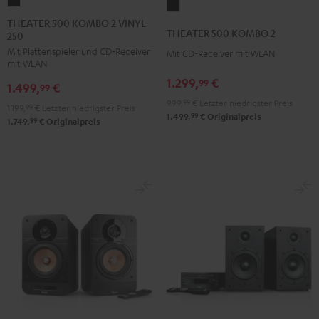
THEATER
THEATER
500
THEATER 500 KOMBO 2 VINYL
500
THEATER 500 KOMBO 2
250
KOMBO
KOMBO
Mit Plattenspieler und CD-Receiver
2
Mit CD-Receiver mit WLAN
2
mit WLAN
VINYL
Schwarz
1.299,
€
99
1.499,
€
250
99
999,
99
€
Letzter niedrigster Preis
Schwarz
1.199,
99
€
Letzter niedrigster Preis
99
1.499,
€
Originalpreis
99
1.749,
€
Originalpreis