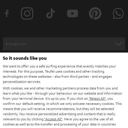
virtuell. Das gelingt dank verschiedener eigens entwickelter Teufel
t
Dynamore Technologien und der cleveren Integration zusätzlicher
e
Treiber. Mit Teufel Dynamore Surround – integriert im Radio 3sixty und
besonderen akustische Linsen, wird der Klang sogar in 360 Grad – also
r
rundherum ausgegeben.
a
Notizen aus Berlin: So klingen Dynamore® und Dynamore® Ultra
n
Kategorien
WLAN-Stereoanlagen
m
Entdecke WLAN Stereoanlagen von Teufel und tauche damit in eine neue
HEIMKINO
e
So it sounds like you
Unternehmen
Dimension des Musikgenusses ab. Durch die Einbindung in das heimische
Netzwerk streamst du bequem deine Lieblingsmusik vom Smartphone
l
We want to offer you a safe surfing experience that exactly matches your
HEIMKINO-KOMPLETTANLAGEN
oder PC bzw. Laptop. Kabellose
Streaming-Lautsprecher
(inkl.
WLAN-
interests. For this purpose, Teufel uses cookies and other tracking
SUPPORT
d
Teufel Onlineshops
technologies on these websites - also from third parties - and engages
Radio
) sorgen dabei für klangstarken Musikgenuss und verlustfreier
personalization services.
SOUNDBARS
Wiedergabe. Alternativ bieten sich auch
WLAN-Soundbars
als
u
KARRIERE
platzsparende Klangriegel an.
DEUTSCHLAND
With cookies, we and other marketing partners process data from you and
n
learn what you like - through your behaviour on our website and information
STEREO
PRESSE & MARKETING
Musik auf zwei Kanälen: Die Geschichte der
from your terminal device. It's up to you: If you click on
"Reject All"
, you
g
confirm our default setting, in which we only activate necessary cookies. This
ÖSTERREICH
Stereoanlage
SMART HOME
means that you will receive recommendations, but they will be selected
GESCHÄFTSKUNDEN
Ein Gerät zur Schallreproduktion von Medien – das ist, ganz korrekt
randomly. You receive personalized advertising and content that is really
ausgedrückt, eine Stereoanlage. Sie wird bereits seit den 1960ern genutzt,
relevant to you by clicking
"Accept All"
. Here you agree to the use of all
SCHWEIZ
BLUETOOTH-LAUTSPRECHER
PARTNERPROGRAMM
cookies as well as to the transfer and processing of your data in countries
um dem ausgiebigen Musikgenuss via Schallplatte, CD oder Streaming zu