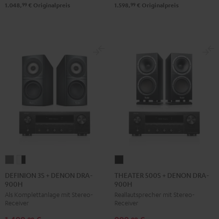
Schwarz
Weiß
Schwarz
Weiß
99
99
1.048,
€
Originalpreis
1.598,
€
Originalpreis
DEFINION
DEFINION
THEATER
3S
3S
500S
DEFINION 3S + DENON DRA-
THEATER 500S + DENON DRA-
900H
900H
+
+
+
Als Komplettanlage mit Stereo-
Reallautsprecher mit Stereo-
DENON
DENON
DENON
Receiver
Receiver
DRA-
DRA-
DRA-