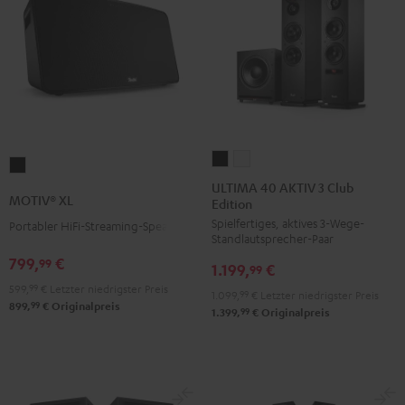
ULTIMA
ULTIMA
MOTIV®
40
40
ULTIMA 40 AKTIV 3 Club
XL
MOTIV® XL
Edition
AKTIV
AKTIV
Schwarz
Spielfertiges, aktives 3-Wege-
3
3
Portabler HiFi-Streaming-Speaker
Standlautsprecher-Paar
Club
Club
799,
€
99
1.199,
€
Edition
Edition
99
599,
99
€
Letzter niedrigster Preis
Schwarz
Weiß
1.099,
99
€
Letzter niedrigster Preis
99
899,
€
Originalpreis
99
1.399,
€
Originalpreis