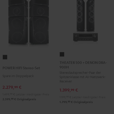
THEATER
POWER
500
THEATER 500 + DENON DRA-
HIFI
900H
+
POWER HIFI Stereo-Set
Stereo-
Stereolautsprecher-Paar der
DENON
Set
Spare im Doppelpack
Spitzenklasse mit AV-Netzwerk-
DRA-
Receiver
Schwarz
900H
2.279,
€
99
1.399,
€
99
Schwarz
1.499,
99
€
Letzter niedrigster Preis
1.199,
99
€
Letzter niedrigster Preis
99
2.599,
€
Originalpreis
99
1.799,
€
Originalpreis