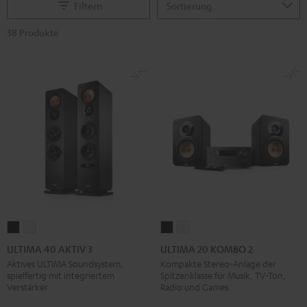
Filtern
38 Produkte
ULTIMA
ULTIMA
ULTIMA
ULTIMA
40
40
20
20
ULTIMA 40 AKTIV 3
ULTIMA 20 KOMBO 2
AKTIV
AKTIV
KOMBO
KOMBO
Aktives ULTIMA Soundsystem,
Kompakte Stereo-Anlage der
spielfertig mit integriertem
Spitzenklasse für Musik, TV-Ton,
3
3
2
2
Verstärker
Radio und Games
Schwarz
Weiß
Schwarz
Weiß