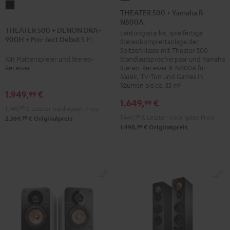
THEATER
500
THEATER 500 + Yamaha R-
500
N800A
+
THEATER 500 + DENON DRA-
+
Leistungsstarke, spielfertige
Yamaha
900H + Pro-Ject Debut S Phono
Stereokomplettanlage der
DENON
R-
Spitzenklasse mit Theater 500
DRA-
N800A
Mit Plattenspieler und Stereo-
Standlautsprecherpaar und Yamaha
900H
Receiver
Stereo-Receiver R-N800A für
Schwarz
Musik, TV-Ton und Games in
+
Räumen bis ca. 35 m²
Pro-
1.949,
€
99
1.649,
€
99
Ject
1.749,
99
€
Letzter niedrigster Preis
Debut
1.449,
99
€
Letzter niedrigster Preis
99
2.369,
€
Originalpreis
99
1.998,
€
Originalpreis
S
Phono
Schwarz