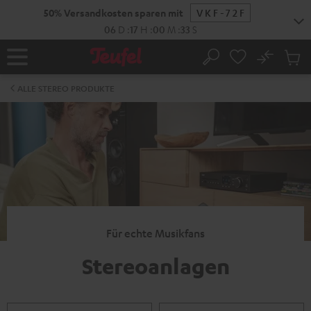
ZUM
50% Versandkosten sparen mit
VKF-72F
NHALT
RINGEN
06
D
:
17
H
:
00
M
:
32
S
No
Abs
Startseite
Suche
Artike
im
ALLE STEREO PRODUKTE
Waren
Für echte Musikfans
Stereoanlagen