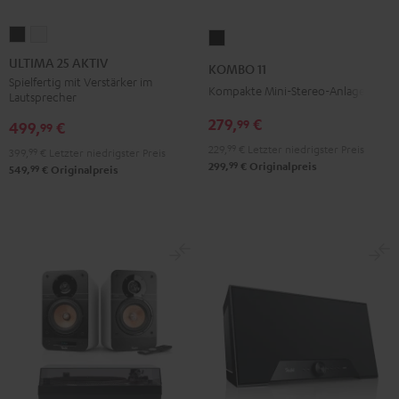
ULTIMA
ULTIMA
KOMBO
25
25
11
ULTIMA 25 AKTIV
KOMBO 11
AKTIV
AKTIV
Schwarz
Spielfertig mit Verstärker im
Kompakte Mini-Stereo-Anlage
Lautsprecher
Night
Pure
Black
White
279,
€
99
499,
€
99
229,
99
€
Letzter niedrigster Preis
399,
99
€
Letzter niedrigster Preis
99
299,
€
Originalpreis
99
549,
€
Originalpreis