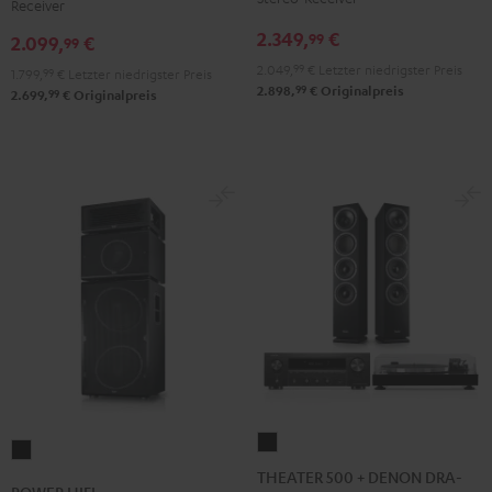
Receiver
DRA-
DRA-
R-
R-
2.349,
€
99
2.099,
€
900H
900H
99
N800A
N800A
Anthrazit
Weiß
2.049,
99
€
Letzter niedrigster Preis
Anthrazit
Weiß
1.799,
99
€
Letzter niedrigster Preis
99
2.898,
€
Originalpreis
/
99
2.699,
€
Originalpreis
/
Schwarz
Schwarz
THEATER
POWER
500
THEATER 500 + DENON DRA-
HIFI
POWER HIFI