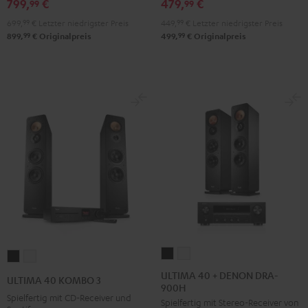
799,
€
479,
€
99
99
699,
99
€
Letzter niedrigster Preis
449,
99
€
Letzter niedrigster Preis
99
99
899,
€
Originalpreis
499,
€
Originalpreis
ULTIMA
ULTIMA
ULTIMA
ULTIMA
40
40
40
40
ULTIMA 40 + DENON DRA-
ULTIMA 40 KOMBO 3
900H
+
+
KOMBO
KOMBO
Spielfertig mit CD-Receiver und
Spielfertig mit Stereo-Receiver von
DENON
DENON
3
3