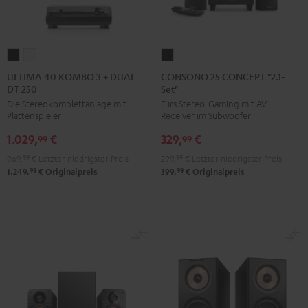
ULTIMA
ULTIMA
CONSONO
40
40
25
ULTIMA 40 KOMBO 3 + DUAL
CONSONO 25 CONCEPT "2.1-
DT 250
Set"
KOMBO
KOMBO
CONCEPT
Die Stereokomplettanlage mit
Fürs Stereo-Gaming mit AV-
3
3
"2.1-
Plattenspieler
Receiver im Subwoofer
+
+
Set"
1.029,
€
329,
€
DUAL
DUAL
Schwarz
99
99
DT
DT
969,
99
€
Letzter niedrigster Preis
299,
99
€
Letzter niedrigster Preis
250
250
99
99
1.249,
€
Originalpreis
399,
€
Originalpreis
Schwarz
Weiß