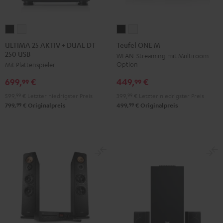
ULTIMA
ULTIMA
Teufel
Teufel
25
25
ONE
ONE
ULTIMA 25 AKTIV + DUAL DT
Teufel ONE M
250 USB
AKTIV
AKTIV
M
M
WLAN-Streaming mit Multiroom-
Option
Mit Plattenspieler
+
+
Schwarz
Weiß
DUAL
DUAL
449,
€
699,
€
99
99
DT
DT
399,
99
€
Letzter niedrigster Preis
599,
99
€
Letzter niedrigster Preis
250
250
99
99
499,
€
Originalpreis
799,
€
Originalpreis
USB
USB
Night
Pure
Black
White