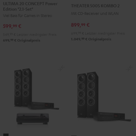
20
20
500S
ULTIMA 20 CONCEPT Power
THEATER 500S KOMBO 2
Edition "2.1-Set"
CONCEPT
CONCEPT
KOMBO
Mit CD-Receiver und WLAN
Viel Bass für Games in Stereo
Power
Power
2
Edition
Edition
899,
€
Schwarz
99
599,
€
99
"2.1-
"2.1-
699,
99
€
Letzter niedrigster Preis
549,
99
€
Letzter niedrigster Preis
Set"
Set"
99
1.049,
€
Originalpreis
99
699,
€
Originalpreis
Schwarz
Weiß