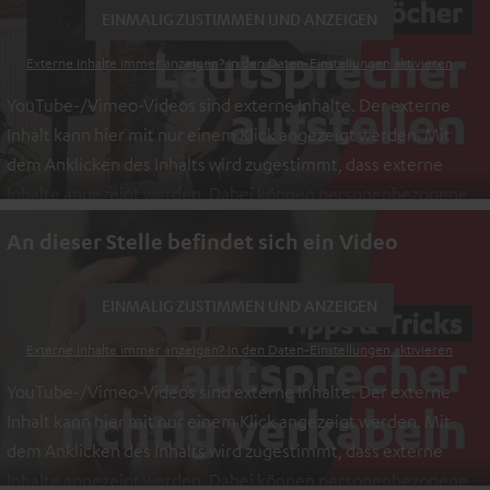
EINMALIG ZUSTIMMEN UND ANZEIGEN
Externe Inhalte immer anzeigen? In den Daten‑Einstellungen aktivieren
YouTube-/Vimeo-Videos sind externe Inhalte. Der externe
Inhalt kann hier mit nur einem Klick angezeigt werden. Mit
dem Anklicken des Inhalts wird zugestimmt, dass externe
Inhalte angezeigt werden. Dabei können personenbezogene
Daten an Drittplattformen übermittelt werden.
Weitere
An dieser Stelle befindet sich ein Video
Informationen sind in der Datenschutzerklärung unter I zu
finden
.
EINMALIG ZUSTIMMEN UND ANZEIGEN
Externe Inhalte immer anzeigen? In den Daten‑Einstellungen aktivieren
YouTube-/Vimeo-Videos sind externe Inhalte. Der externe
Inhalt kann hier mit nur einem Klick angezeigt werden. Mit
dem Anklicken des Inhalts wird zugestimmt, dass externe
Inhalte angezeigt werden. Dabei können personenbezogene