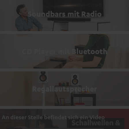
Soundbars mit Radio
CD Player mit Bluetooth
Regallautsprecher
An dieser Stelle befindet sich ein Video