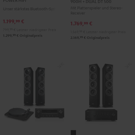
900H + DUAL DT 500
+
Schwarz
Mit Plattenspieler und Stereo-
DENON
Unser stärkstes Bluetooth-System
Receiver
DRA-
1.199,
€
99
1.769,
€
900H
99
799,
99
€
Letzter niedrigster Preis
+
1.569,
99
€
Letzter niedrigster Preis
99
1.299,
€
Originalpreis
DUAL
99
2.169,
€
Originalpreis
DT
500
Schwarz
THEATER