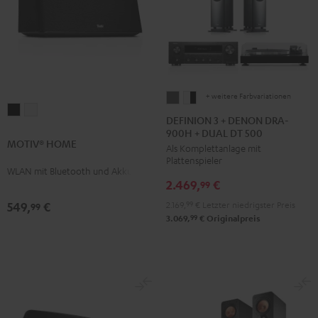
+ weitere Farbvariationen
DEFINION
DEFINION
MOTIV®
MOTIV®
3
3
DEFINION 3 + DENON DRA-
HOME
HOME
900H + DUAL DT 500
+
+
MOTIV® HOME
Schwarz
Weiß
Als Komplettanlage mit
DENON
DENON
Plattenspieler
DRA-
DRA-
WLAN mit Bluetooth und Akku
2.469,
€
900H
900H
99
+
+
2.169,
99
€
Letzter niedrigster Preis
549,
€
99
DUAL
DUAL
99
3.069,
€
Originalpreis
DT
DT
500
500
Anthrazit
Weiß
/
Schwarz