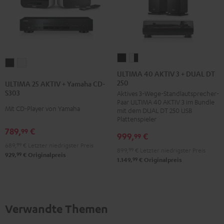
ULTIMA
ULTIMA
ULTIMA
ULTIMA
40
40
ULTIMA 40 AKTIV 3 + DUAL DT
25
25
250
AKTIV
AKTIV
ULTIMA 25 AKTIV + Yamaha CD-
AKTIV
AKTIV
S303
Aktives 3-Wege-Standlautsprecher-
3
3
+
+
Paar ULTIMA 40 AKTIV 3 im Bundle
+
+
Mit CD-Player von Yamaha
mit dem DUAL DT 250 USB
Yamaha
Yamaha
DUAL
DUAL
Plattenspieler
CD-
CD-
789,
€
DT
DT
99
999,
€
S303
S303
99
250
250
689,
99
€
Letzter niedrigster Preis
Night
Pure
899,
99
€
Letzter niedrigster Preis
Schwarz
Weiß
99
929,
€
Originalpreis
Black
White
99
1.149,
€
Originalpreis
/
/
Schwarz
Schwarz
Verwandte Themen