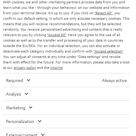
With cookies, we and other marketing partners process data from you and
learn what you like - through your behaviour on our website and information
from your terminal device. It's up to you: If you click on
"Reject All"
, you
confirm our default setting, in which we only activate necessary cookies. This
means that you will receive recommendations, but they will be selected
randomly. You receive personalized advertising and content that is really
relevant to you by clicking
"Accept All"
. Here you agree to the use of all
cookies as well as to the transfer and processing of your data in countries
outside the EU/EEA. For an individual selection, you can also activate or
deactivate each category individually and confirm with
"Accept selection"
.
You can adjust all consents at any time under "Data settings" and revoke
them with effect for the future. For more information, please also take a look
at our
privacy policy
and the
imprint
.
Required
Always active
Analysis
Marketing
Personalization
External content