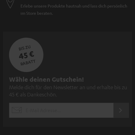
Erlebe unsere Produkte hautnah und lass dich persönlich
im Store beraten.
BIS ZU
45 €
RABATT
N
Wähle deinen Gutschein!
Melde dich für den Newsletter an und erhalte bis zu
e
45 € als Dankeschön.
w
s
JETZT
EMAIL
l
ANME
WIDGET
e
t