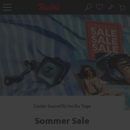
ZUM
NHALT
No
Abs
Startseite
Suche
RINGEN
Artike
im
Waren
Cooler Sound für heiße Tage
Sommer Sale