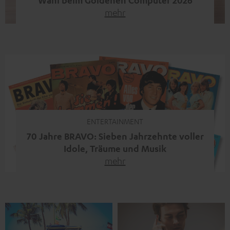
mehr
Unser portabler, aktiver HiFi-Streaming-Speaker
MOTIV® XL kandidiert bei der Leserwahl zum Goldenen
Computer 2026 in der Kategorie „Sound“. Das smarte
Streaming-System vereint hochwertige HiFi-Technik,
moderne Streaming-Funktionen und hohe Flexibilität in
einem einzigen Gerät – und zeigt, dass man für großen
Sound heute keine klassische HiFi-Anlage mehr braucht.
Du fragst dich, warum der MOTIV® XL deine […]
ENTERTAINMENT
70 Jahre BRAVO: Sieben Jahrzehnte voller
Idole, Träume und Musik
mehr
Wer in den 80ern, 90ern oder frühen 2000ern
aufgewachsen ist, kennt wahrscheinlich dieses Gefühl:
die BRAVO kaufen, durchblättern, Poster aufhängen. Seit
1956 begleitet das Magazin Jugendliche durch Rock und
Pop, kleine Schwärmereien und große Fragen. Zum 70.