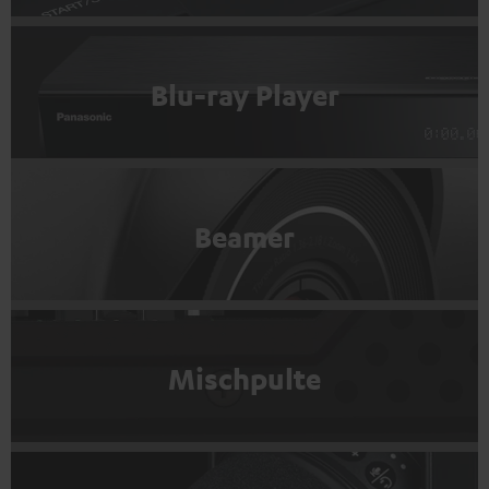
Blu-ray Player
Beamer
Mischpulte