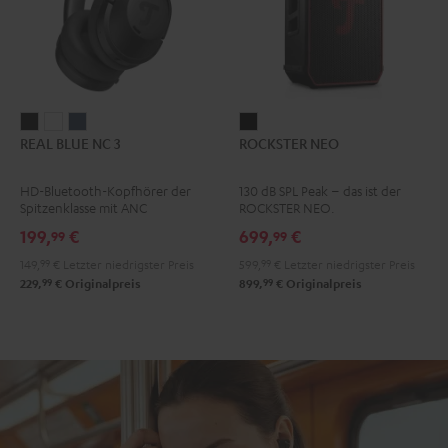
REAL
REAL
REAL
ROCKSTER
REAL BLUE NC 3
ROCKSTER NEO
BLUE
BLUE
BLUE
NEO
NC
NC
NC
Schwarz
HD-Bluetooth-Kopfhörer der
130 dB SPL Peak – das ist der
3
3
3
Spitzenklasse mit ANC
ROCKSTER NEO.
Night
Pearl
Steel
199,
€
699,
€
99
99
Black
White
Blue
149,
99
€
Letzter niedrigster Preis
599,
99
€
Letzter niedrigster Preis
99
99
229,
€
Originalpreis
899,
€
Originalpreis