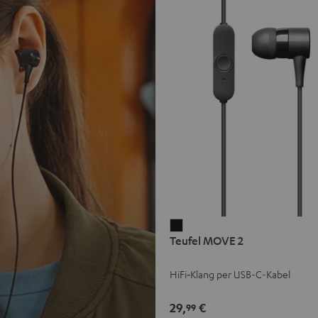
Teufel
Teufel MOVE 2
MOVE
2
HiFi‑Klang per USB-C-Kabel
Schwarz
29,
€
99