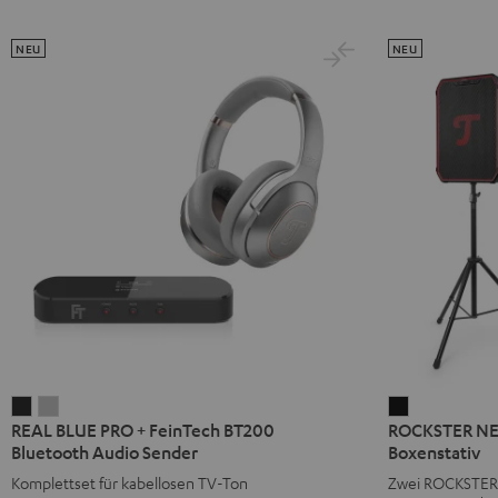
NEU
NEU
REAL
REAL
ROCKSTER
REAL BLUE PRO + FeinTech BT200
ROCKSTER NEO
BLUE
BLUE
NEO
Bluetooth Audio Sender
Boxenstativ
PRO
PRO
Stereo-
Komplettset für kabellosen TV-Ton
Zwei ROCKSTER 
+
+
Set