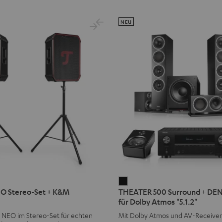
NEU
THEATER
 Stereo-Set + K&M
THEATER 500 Surround + D
500
für Dolby Atmos "5.1.2"
Surround
NEO im Stereo-Set für echten
Mit Dolby Atmos und AV-Receiver
+