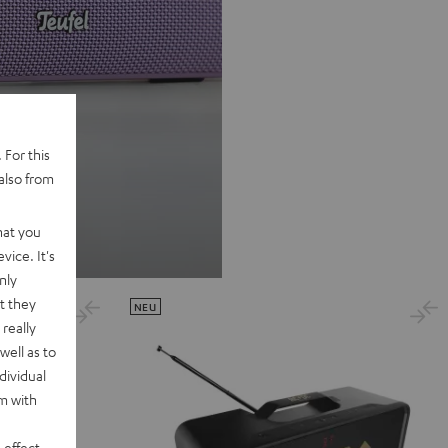
 For this
also from
hat you
vice. It's
nly
t they
NEU
really
well as to
dividual
rm with
 effect