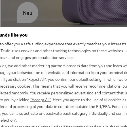
Neu
MOTIV® GO 2
ounds like you
o offer you a safe surfing experience that exactly matches your interests.
Stil trifft Sound
Teufel uses cookies and other tracking technologies on these websites - 
ties - and engages personalization services.
Mehr entdecken
kies, we and other marketing partners process data from you and learn w
rough your behaviour on our website and information from your terminal de
: If you click on
"Reject All"
, you confirm our default setting, in which we o
 necessary cookies. This means that you will receive recommendations, bu
NEU
elected randomly. You receive personalized advertising and content that is 
to you by clicking
"Accept All"
. Here you agree to the use of all cookies as 
fer and processing of your data in countries outside the EU/EEA. For an in
, you can also activate or deactivate each category individually and confi
selection"
.
djust all consents at any time under "Data settings" and revoke them with