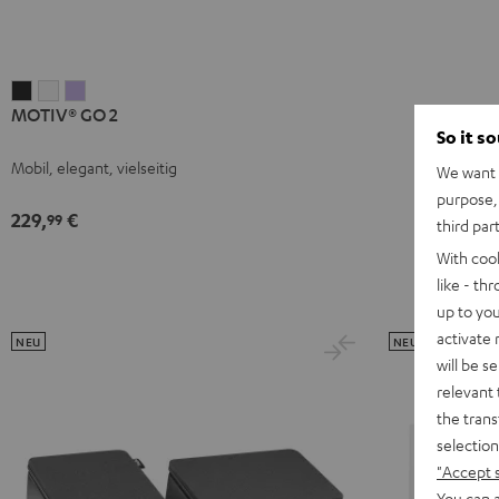
MOTIV®
MOTIV®
MOTIV®
MOTIV® GO 2
GO
GO
GO
So it s
2
2
2
Mobil, elegant, vielseitig
We want t
Night
Silver
Soft
purpose, 
Black
White
Lavender
229,
€
99
third par
With coo
like - th
up to you
activate
NEU
NEU
will be s
relevant 
the trans
selection
"Accept 
You can a