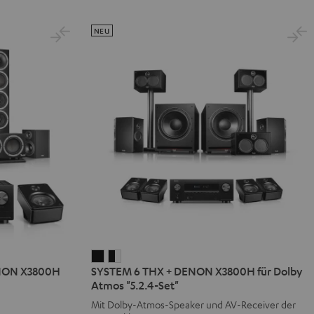
NEU
SYSTEM
SYSTEM
ENON X3800H
SYSTEM 6 THX + DENON X3800H für Dolby
6
6
Atmos "5.2.4-Set"
THX
THX
Mit Dolby-Atmos-Speaker und AV-Receiver der
+
+