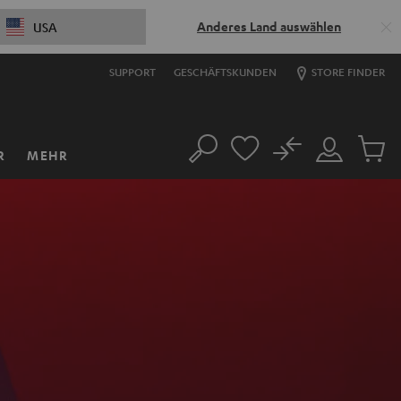
Anderes Land auswählen
USA
SUPPORT
GESCHÄFTSKUNDEN
STORE FINDER
No
R
MEHR
Suche
Mein
Artikel
Konto
im
Warenk