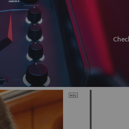
Chec
NEU