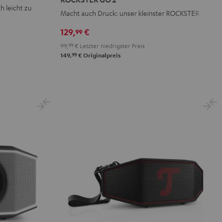
2
2
2
h leicht zu
Macht auch Druck: unser kleinster ROCKSTER
Black
Gray
Night
&
&
Black
129,
€
99
Red
Black
99,
99
€
Letzter niedrigster Preis
99
149,
€
Originalpreis