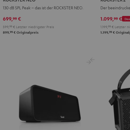
Schwarz
Schwarz
130 dB SPL Peak – das ist der ROCKSTER NEO.
Der beeindrucke
699,
€
1.099,
€
99
99
Dea
599,
99
€
Letzter niedrigster Preis
1.199,
99
€
Letzter ni
99
99
899,
€
Originalpreis
1.199,
€
Original