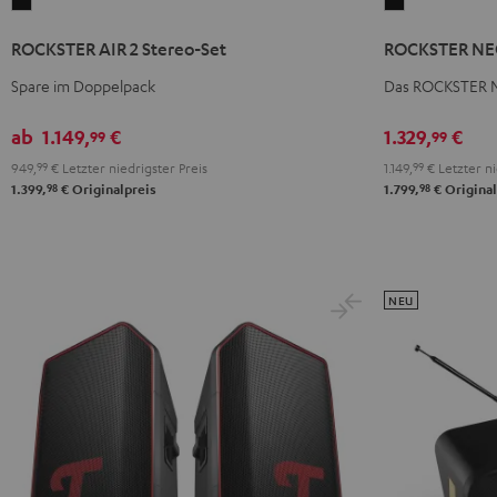
ROCKSTER
ROCKSTER
AIR
NEO
ROCKSTER AIR 2 Stereo-Set
ROCKSTER NEO
2
Stereo-
Stereo-
Set
Spare im Doppelpack
Das ROCKSTER N
Set
Schwarz
ab
1.149,
€
1.329,
€
Schwarz
99
99
949,
99
€
Letzter niedrigster Preis
1.149,
99
€
Letzter ni
98
98
1.399,
€
Originalpreis
1.799,
€
Original
NEU