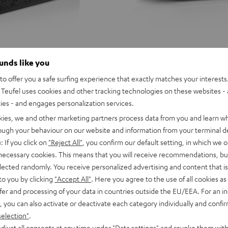
ounds like you
o offer you a safe surfing experience that exactly matches your interests.
Teufel uses cookies and other tracking technologies on these websites - 
ties - and engages personalization services.
kies, we and other marketing partners process data from you and learn w
rough your behaviour on our website and information from your terminal de
: If you click on
"Reject All"
, you confirm our default setting, in which we o
 necessary cookies. This means that you will receive recommendations, bu
elected randomly. You receive personalized advertising and content that is 
to you by clicking
"Accept All"
. Here you agree to the use of all cookies as 
fer and processing of your data in countries outside the EU/EEA. For an in
, you can also activate or deactivate each category individually and confi
selection"
.
D
YND
Fender
djust all consents at any time under "Data settings" and revoke them with