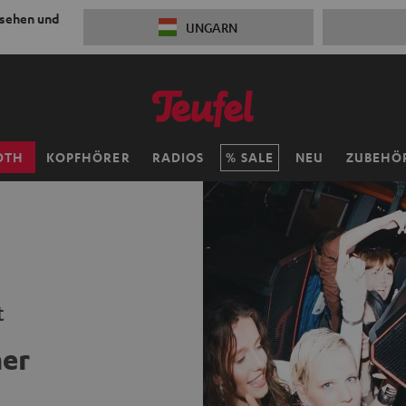
 sehen und
UNGARN
OTH
KOPFHÖRER
RADIOS
SALE
NEU
ZUBEHÖ
t
her