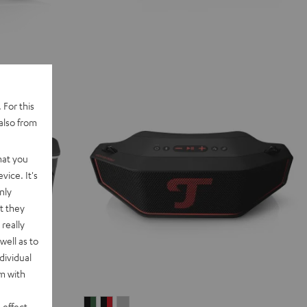
 For this
also from
hat you
vice. It's
nly
t they
really
well as to
dividual
rm with
ROCKSTER
ROCKSTER
ROCKSTER
 effect