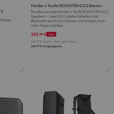
x
Fender x Teufel ROCKSTER GO 2 Stereo-Set
Teufel
 2
Bundles aus zwei Fender x Teufel ROCKSTER GO 2
Speakern – zwei GO 2 spielen kabellos über
ROCKSTER
 Design
Bluetooth synchron in Stereo und bringen noch
GO
mehr Pegel und Bass
2
229,
€
99
Stereo-
Deal
Set
249,
99
€
Letzter niedrigster Preis
98
299,
€
Originalpreis
Black
&
Steel