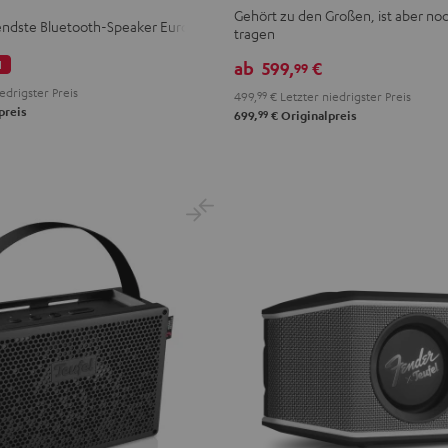
2
Gehört zu den Großen, ist aber noc
ndste Bluetooth-Speaker Europas
tragen
Schwarz
l
ab
599,
€
99
edrigster Preis
499,
99
€
Letzter niedrigster Preis
preis
99
699,
€
Originalpreis