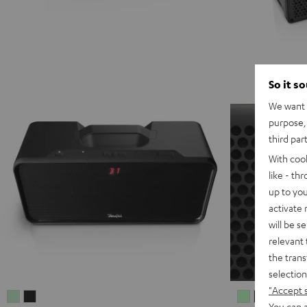
So it s
We want t
purpose, 
third par
With coo
like - th
up to you
activate
will be s
relevant 
the trans
selection
"Accept 
BOOMSTER
BOOMSTER
MYND
MYND
MYN
M
You can a