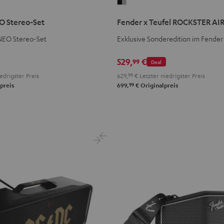
Fender
x
 Stereo-Set
Fender x Teufel ROCKSTER AIR
Teufel
ROCKSTER
EO Stereo-Set
Exklusive Sonderedition im Fender
AIR
529,
€
2
99
Deal
Black
edrigster Preis
629,
99
€
Letzter niedrigster Preis
&
99
preis
699,
€
Originalpreis
Steel