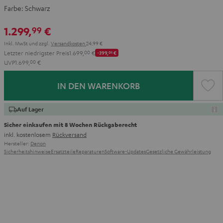
Farbe:
Schwarz
1.299,
€
99
Inkl. MwSt
und zzgl.
Versandkosten
24,99 €
Letzter niedrigster Preis
1.699,
00
€
-399,
01
€
UVP
1.699,
00
€
IN DEN WARENKORB
Auf Lager
Sicher einkaufen mit 8 Wochen Rückgaberecht
inkl. kostenlosem
Rückversand
Hersteller:
Denon
Sicherheitshinweise
Ersatzteile
Reparaturen
Software-Updates
Gesetzliche Gewährleistung