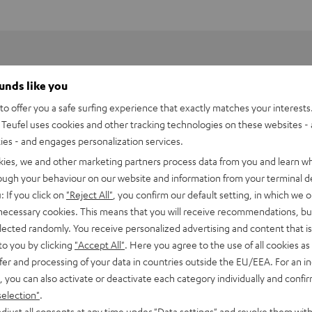
ounds like you
o offer you a safe surfing experience that exactly matches your interests.
Teufel uses cookies and other tracking technologies on these websites - 
ties - and engages personalization services.
kies, we and other marketing partners process data from you and learn w
rough your behaviour on our website and information from your terminal de
: If you click on
"Reject All"
, you confirm our default setting, in which we o
 necessary cookies. This means that you will receive recommendations, bu
elected randomly. You receive personalized advertising and content that is 
to you by clicking
"Accept All"
. Here you agree to the use of all cookies as 
fer and processing of your data in countries outside the EU/EEA. For an in
, you can also activate or deactivate each category individually and confi
selection"
.
djust all consents at any time under "Data settings" and revoke them with