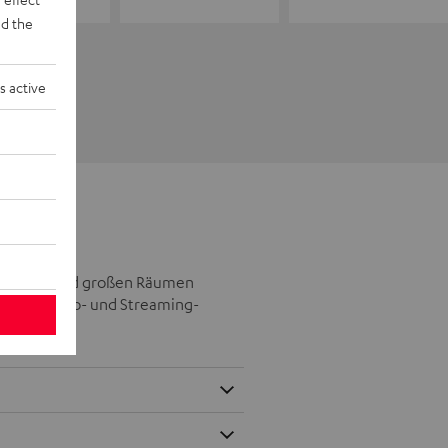
d the
s active
telgroßen und großen Räumen
eichen Video- und Streaming-