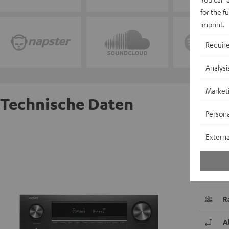
for the f
imprint
.
Requir
Analysi
Market
Technische Daten
Persona
DENON 
Externa
Der Den
erlebst
Möglich
R
A