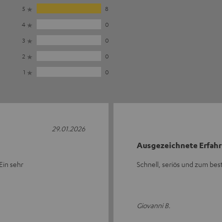
5
8
4
0
3
0
2
0
1
0
29.01.2026
Ausgezeichnete Erfah
Ein sehr
Schnell, seriös und zum best
Giovanni B.