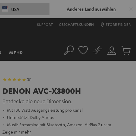
Anderes Land auswählen
USA
SUPPORT
GESCHÄFTSKUNDEN
STORE FINDER
No
R
MEHR
Suche
Mein
Artikel
Konto
im
Warenk
(8)
DENON AVC-X3800H
Entdecke die neue Dimension.
Mit 180 Watt Ausgangsleistung pro Kanal
Unterstützt Dolby Atmos
Musik-Streaming mit Bluetooth, Amazon, AirPlay 2 u.v.m.
Zeige mir mehr