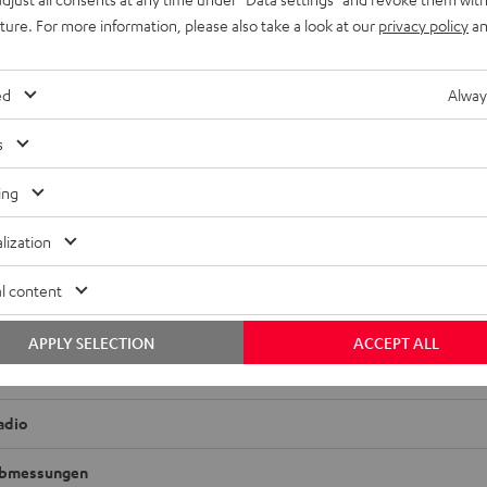
uture. For more information, please also take a look at our
privacy policy
an
ed
Alway
s
ing
lization
AVC-X3800H
l content
on AVC-X3800H ist dein AV-Receiver der Spitzenklasse. In mit
 du echten, mitreißenden 3D-Sound und profitierst von umfangr
APPLY SELECTION
ACCEPT ALL
keiten.
adio
bmessungen