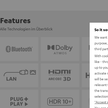
Features
Alle Technologien im Überblick
So it s
We want t
purpose, 
third par
With coo
like - th
up to you
activate
will be s
relevant 
the trans
selection
"Accept 
You can a