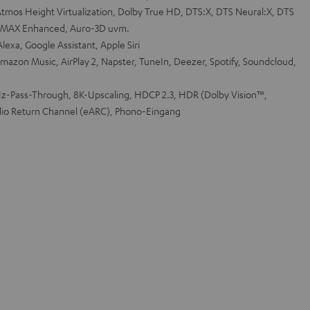
tmos Height Virtualization, Dolby True HD, DTS:X, DTS Neural:X, DTS
, IMAX Enhanced, Auro-3D uvm.
exa, Google Assistant, Apple Siri
mazon Music, AirPlay 2, Napster, TuneIn, Deezer, Spotify, Soundcloud,
-Pass-Through, 8K-Upscaling, HDCP 2.3, HDR (Dolby Vision™,
io Return Channel (eARC), Phono-Eingang