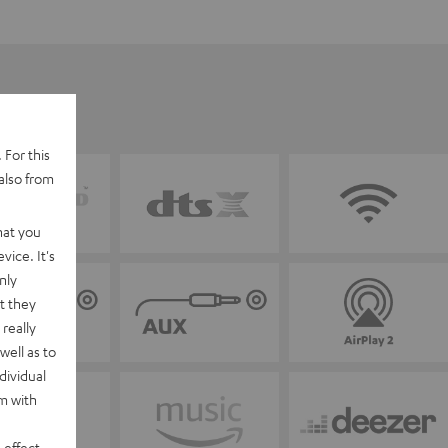
 For this
also from
hat you
vice. It's
nly
t they
really
well as to
dividual
rm with
 effect