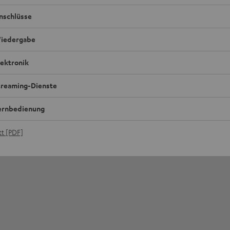
nschlüsse
iedergabe
lektronik
treaming-Dienste
ernbedienung
t [PDF]