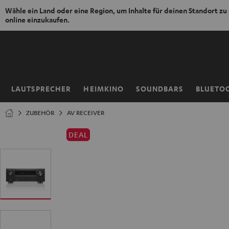
Wähle ein Land oder eine Region, um Inhalte für deinen Standort zu
online einzukaufen.
ZUM
NHALT
RINGEN
LAUTSPRECHER
HEIMKINO
SOUNDBARS
BLUETO
Startseite
ZUBEHÖR
AV RECEIVER
DEAL