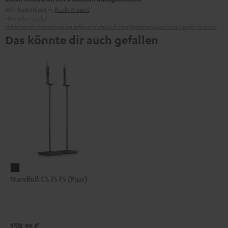
inkl. kostenlosem
Rückversand
Hersteller:
Teufel
Sicherheitshinweise
Ersatzteile
Reparaturen
Software-Updates
Gesetzliche Gewährleistung
Das könnte dir auch gefallen
Standfuß
Standfuß CS 75 FS (Paar)
CS
75
FS
(Paar)
159,
€
99