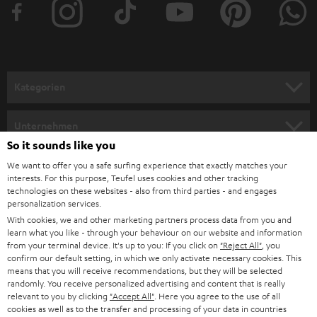
e
r
a
n
Kategorien
m
HEIMKINO
e
Unternehmen
l
So it sounds like you
HEIMKINO-KOMPLETTANLAGEN
SUPPORT
d
Teufel Onlineshops
We want to offer you a safe surfing experience that exactly matches your
interests. For this purpose, Teufel uses cookies and other tracking
SOUNDBARS
u
KARRIERE
technologies on these websites - also from third parties - and engages
DEUTSCHLAND
personalization services.
n
STEREO
With cookies, we and other marketing partners process data from you and
PRESSE & MARKETING
g
learn what you like - through your behaviour on our website and information
ÖSTERREICH
SMART HOME
from your terminal device. It's up to you: If you click on
"Reject All"
, you
GESCHÄFTSKUNDEN
confirm our default setting, in which we only activate necessary cookies. This
means that you will receive recommendations, but they will be selected
SCHWEIZ
BLUETOOTH-LAUTSPRECHER
PARTNERPROGRAMM
randomly. You receive personalized advertising and content that is really
relevant to you by clicking
"Accept All"
. Here you agree to the use of all
KOPFHÖRER
cookies as well as to the transfer and processing of your data in countries
NIEDERLANDE
BLOG