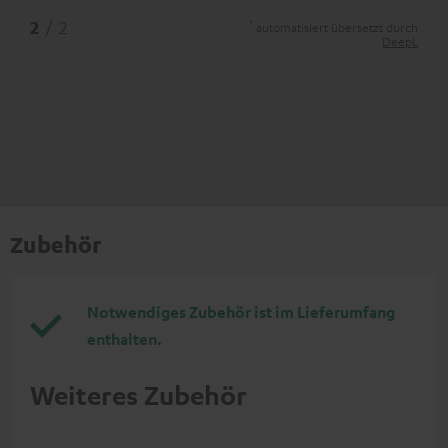
*
2
/ 2
automatisiert übersetzt durch
DeepL
Zubehör
Notwendiges Zubehör ist im Lieferumfang
enthalten.
Weiteres Zubehör