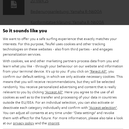
20 Mk4 25
u
m
Bedienungsanleitung: Yamaha R-N600A
e
Konformitätserklärung: Yamaha R-N600A
n
So it sounds like you
Konformitätserklärung: 15 m Lautsprecherkabel C2515S
t
We want to offer you a safe surfing experience that exactly matches your
interests. For this purpose, Teufel uses cookies and other tracking
e
technologies on these websites - also from third parties - and engages
z
personalization services.
P
Hilfe zu diesem Produkt
With cookies, we and other marketing partners process data from you and
u
learn what you like - through your behaviour on our website and information
r
m
from your terminal device. It's up to you: If you click on
"Reject All"
, you
o
confirm our default setting, in which we only activate necessary cookies. This
H
means that you will receive recommendations, but they will be selected
d
randomly. You receive personalized advertising and content that is really
e
I
relevant to you by clicking
"Accept All"
. Here you agree to the use of all
Versandinfos
u
r
cookies as well as to the transfer and processing of your data in countries
n
k
outside the EU/EEA. For an individual selection, you can also activate or
u
deactivate each category individually and confirm with
"Accept selection"
.
f
t
You can adjust all consents at any time under "Data settings" and revoke
n
o
them with effect for the future. For more information, please also take a look
F
t
at our
privacy policy
and the
imprint
.
I
Gesetzliche Gewährleistung
r
A