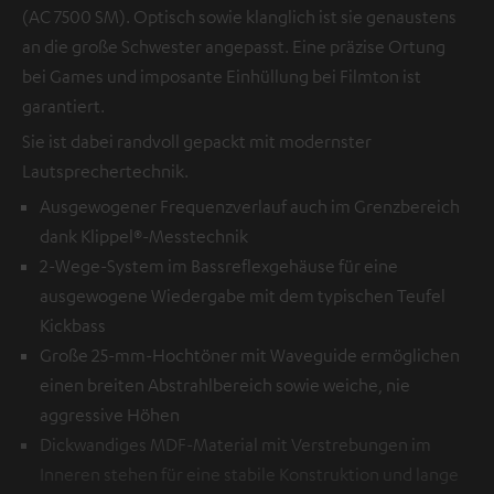
(AC 7500 SM). Optisch sowie klanglich ist sie genaustens
an die große Schwester angepasst. Eine präzise Ortung
bei Games und imposante Einhüllung bei Filmton ist
garantiert.
Sie ist dabei randvoll gepackt mit modernster
Lautsprechertechnik.
Ausgewogener Frequenzverlauf auch im Grenzbereich
dank Klippel®-Messtechnik
2-Wege-System im Bassreflexgehäuse für eine
ausgewogene Wiedergabe mit dem typischen Teufel
Kickbass
Große 25-mm-Hochtöner mit Waveguide ermöglichen
einen breiten Abstrahlbereich sowie weiche, nie
aggressive Höhen
Dickwandiges MDF-Material mit Verstrebungen im
Inneren stehen für eine stabile Konstruktion und lange