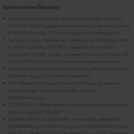
Die Vorteile im Überblick
Leistungsstarke, spielfertige Stereokomplettanlage mit neuem
ULTIMA 20 (Mk4) Regallautsprecherpaar und 2.1-Receiver Yamaha
R-N6000A für Musik, TV-Ton und Games in Räumen bis 25 m²
Yamaha 2.1-Stereo-Receiver der Oberklasse mit 150 Watt pro Kanal
an 4 Ohm (bei 1 kHz, 0.7 % THD), sauberer HiFi-Sound mit
modernster ToP-ART-Struktur und einem Pure Direct-Modus, ESS
SABRE ES9010K2M Ultra DAC für eine überragende Dynamik
AirPlay 2 und MusicCast für Multiroom-Audio, Phono-Eingänge und
Subwoofer-Ausgang für externen Subwoofer
DAB+, Bluetooth, 5 analoge Stereo-Cinch-Eingänge, weitere
Digitaleingänge, Auto-Power-Standby-Funktion,
Kopfhöreranschluss
ULTIMA 20 mit 2-Wege-System und ausgewogener Abstimmung
sowie homogenem Klangbild
Bassreflex-Aufbau für druckvollen, präzisen Bass, geeignet für
Regalaufstellung, Wandanbringung sowie Standfußaufstellung (AC
7001 SP 3), M6-Schraube mit Gewindebohrung auf der Unterseite