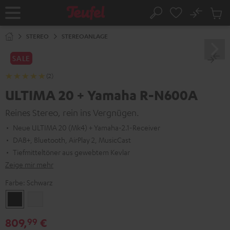
ZUM
NHALT
No
Abs
Startseite
Suche
RINGEN
Artike
im
STEREO
STEREOANLAGE
Waren
SALE
(2)
ULTIMA 20 + Yamaha R-N600A
Reines Stereo, rein ins Vergnügen.
Neue ULTIMA 20 (Mk4) + Yamaha-2.1-Receiver
DAB+, Bluetooth, AirPlay 2, MusicCast
Tiefmitteltöner aus gewebtem Kevlar
Zeige mir mehr
Farbe:
Schwarz
Schwarz
Weiß
809,
€
99