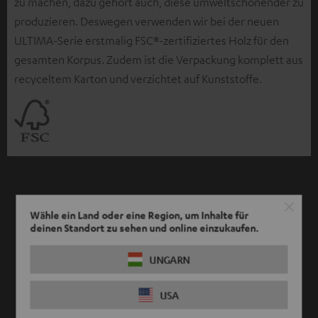
zu machen, dazu gehört auch, diese umweltschonender zu
produzieren. Deswegen verwenden wir bei der neuen
ULTIMA-Serie erstmalig FSC®-zertifiziertes Holz für den
gesamten Korpus. Zudem ist die Verpackung komplett aus
recyceltem Karton und verzichtet auf Kunststoffe.
Wähle ein Land oder eine Region, um Inhalte für
deinen Standort zu sehen und online einzukaufen.
Ansprechend. Versprochen.
UNGARN
Sieh dir die ULTIMA von allen Seiten an.
USA