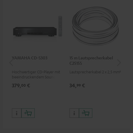
YAMAHA CD-S303
15 m Lautsprecherkabel
St
C2515S
C7
Hochwertiger CD-Player mit
Lautsprecherkabel 2 x 2,5 mm²
Uni
beeindruckendem Sound und
Ver
wertiger Verarbeitung
für
379,
€
34,
€
12
00
99
Bu