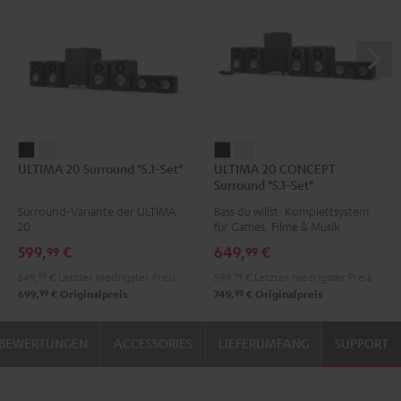
ULTIMA
ULTIMA
ULTIMA
ULTIMA
ULTIMA 20 Surround "5.1-Set"
ULTIMA 20 CONCEPT
20
20
20
20
Surround "5.1-Set"
Surround
Surround
CONCEPT
CONCEPT
Surround-Variante der ULTIMA
Bass du willst: Komplettsystem
"5.1-
"5.1-
Surround
Surround
20
für Games, Filme & Musik
Set"
Set"
"5.1-
"5.1-
599,
€
649,
€
99
99
Schwarz
Weiß
Set"
Set"
549,
99
€
Letzter niedrigster Preis
599,
99
€
Letzter niedrigster Preis
Schwarz
Weiß
99
99
699,
€
Originalpreis
749,
€
Originalpreis
BEWERTUNGEN
ACCESSORIES
LIEFERUMFANG
SUPPORT