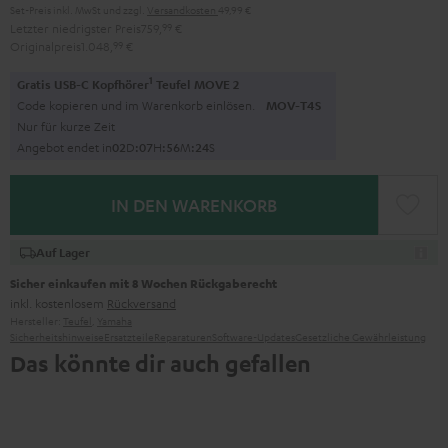
Set-Preis inkl. MwSt
und zzgl.
Versandkosten
49,99 €
Letzter niedrigster Preis
759,
99
€
Originalpreis
1.048,
99
€
1
Gratis USB-C Kopfhörer
Teufel MOVE 2
Code kopieren und im Warenkorb einlösen.
MOV-T4S
Nur für kurze Zeit
Angebot endet in
0
2
D
:
0
7
H
:
5
6
M
:
2
3
S
IN DEN WARENKORB
Auf Lager
Sicher einkaufen mit 8 Wochen Rückgaberecht
inkl. kostenlosem
Rückversand
Hersteller:
Teufel
,
Yamaha
Sicherheitshinweise
Ersatzteile
Reparaturen
Software-Updates
Gesetzliche Gewährleistung
Das könnte dir auch gefallen