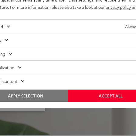
ummifüße und Fernbedienung,
uture. For more information, please also take a look at our
privacy policy
an
AC 7500 SM, M6-Schraube mit
Standfuß oder Wandhalter
ed
Alway
s
ing
lization
ei 360 Bewertungen)
l content
APPLY SELECTION
ACCEPT ALL
WERTUNGEN