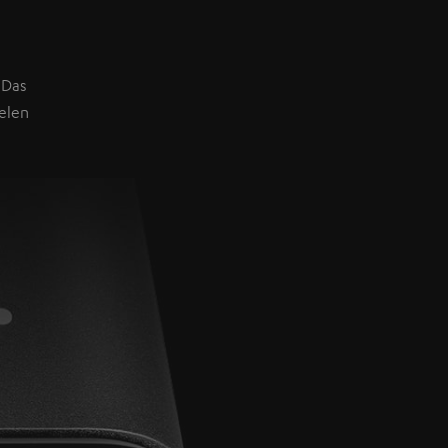
 Das
elen