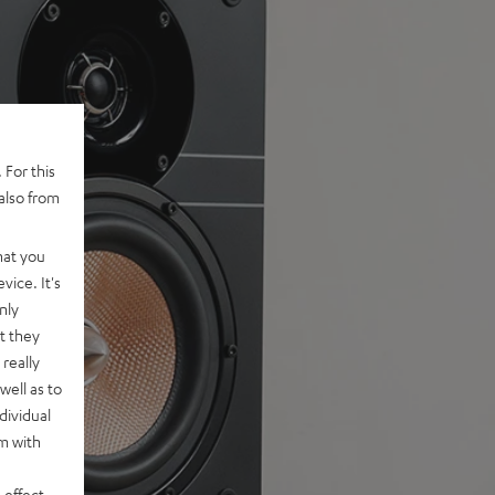
 For this
also from
hat you
vice. It's
nly
t they
really
well as to
dividual
rm with
 effect