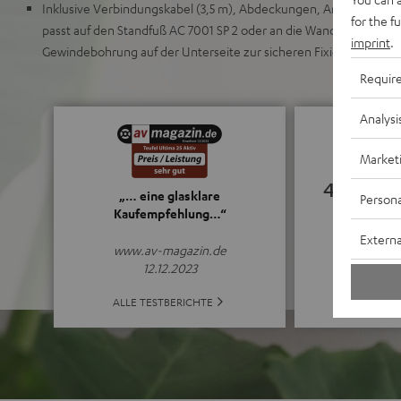
Inklusive Verbindungskabel (3,5 m), Abdeckungen, Antenne, G
for the f
passt auf den Standfuß AC 7001 SP 2 oder an die Wand mit dem 
imprint
.
Gewindebohrung auf der Unterseite zur sicheren Fixierung von 
Requir
Analysi
Market
4.72
„… eine glasklare
Persona
Kaufempfehlung…“
(4.72 von 5 b
Externa
www.av-magazin.de
12.12.2023
ALLE BE
ALLE TESTBERICHTE