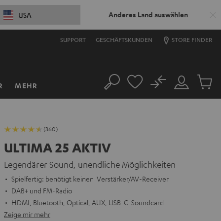
Anderes Land auswählen
USA
SUPPORT
GESCHÄFTSKUNDEN
STORE FINDER
No
R
MEHR
Suche
Mein
Artikel
Konto
im
Warenk
(360)
ULTIMA 25 AKTIV
Legendärer Sound, unendliche Möglichkeiten
Spielfertig: benötigt keinen Verstärker/AV-Receiver
DAB+ und FM-Radio
HDMI, Bluetooth, Optical, AUX, USB-C-Soundcard
Zeige mir mehr