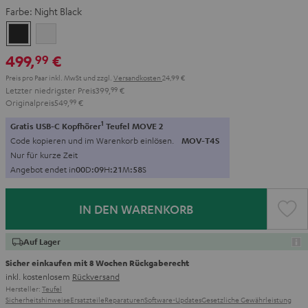
Farbe:
Night Black
Night
Pure
Black
White
499,
€
99
Preis pro Paar inkl. MwSt
und zzgl.
Versandkosten
24,99 €
Letzter niedrigster Preis
399,
99
€
Originalpreis
549,
99
€
1
Gratis USB-C Kopfhörer
Teufel MOVE 2
Code kopieren und im Warenkorb einlösen.
MOV-T4S
Nur für kurze Zeit
Angebot endet in
0
0
D
:
0
9
H
:
2
1
M
:
5
7
S
IN DEN WARENKORB
Auf Lager
Sicher einkaufen mit 8 Wochen Rückgaberecht
inkl. kostenlosem
Rückversand
Hersteller:
Teufel
Sicherheitshinweise
Ersatzteile
Reparaturen
Software-Updates
Gesetzliche Gewährleistung