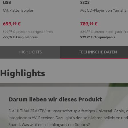
USB
S303
AKTIV
AKTIV
AKTIV
AKTIV
Mit Plattenspieler
Mit CD-Player von Yamaha
+
+
+
+
DUAL
DUAL
Yamaha
Yamaha
699,
€
789,
€
99
99
DT
DT
CD-
CD-
599,
99
€
Letzter niedrigster Preis
689,
99
€
Letzter niedrigster Pre
250
250
S303
S303
99
99
799,
€
Originalpreis
929,
€
Originalpreis
USB
USB
Night
Pure
Night
Pure
Black
White
HIGHLIGHTS
TECHNISCHE DATEN
Black
White
Highlights
Darum lieben wir dieses Produkt
Die ULTIMA 25 AKTIV ist unser sofort spielfertiges Universal-Genie,
integriertem AV-Receiver. Dazu gibt's den seit Jahren beliebten u
Sound. Was wird dein Lieblingsort des Sounds?