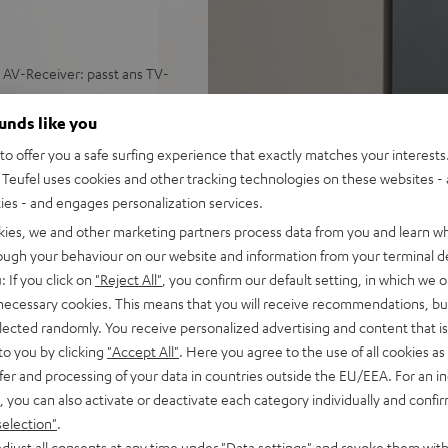
 AV-Receiver: passt ans TV-
r hohe verzerrungsfreie Pegel
ounds like you
o offer you a safe surfing experience that exactly matches your interests.
y, Amazon Music, YouTube
Teufel uses cookies and other tracking technologies on these websites - 
ties - and engages personalization services.
en Sound, 2-Wege-System mit
kies, we and other marketing partners process data from you and learn w
lug für eine natürliche
rough your behaviour on our website and information from your terminal de
: If you click on
"Reject All"
, you confirm our default setting, in which we o
eit, Klanganpassungen,
 necessary cookies. This means that you will receive recommendations, bu
us, Automatisches
elected randomly. You receive personalized advertising and content that is 
to you by clicking
"Accept All"
. Here you agree to the use of all cookies as 
Fernbedienung, Anschlüsse:
fer and processing of your data in countries outside the EU/EEA. For an in
r PC/Mac
, you can also activate or deactivate each category individually and confi
en Surround Sound und
selection"
.
djust all consents at any time under "Data settings" and revoke them with