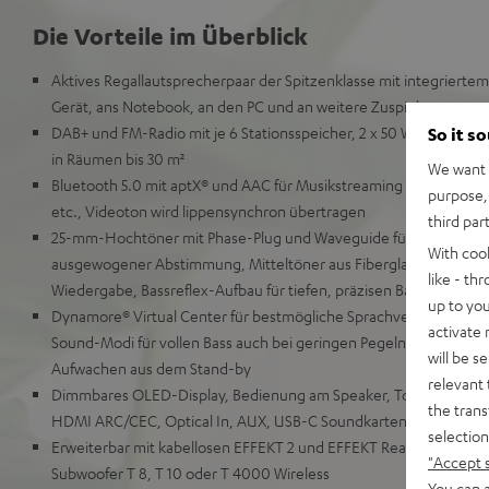
Die Vorteile im Überblick
Aktives Regallautsprecherpaar der Spitzenklasse mit integriertem
Gerät, ans Notebook, an den PC und an weitere Zuspieler
DAB+ und FM-Radio mit je 6 Stationsspeicher, 2 x 50 Watt RMS fü
So it s
in Räumen bis 30 m²
We want t
Bluetooth 5.0 mit aptX® und AAC für Musikstreaming von Spotif
purpose, 
etc., Videoton wird lippensynchron übertragen
third par
25-mm-Hochtöner mit Phase-Plug und Waveguide für detailliert
With coo
ausgewogener Abstimmung, Mitteltöner aus Fiberglas mit Phase-P
like - th
Wiedergabe, Bassreflex-Aufbau für tiefen, präzisen Bass
up to you
Dynamore® Virtual Center für bestmögliche Sprachverständlichk
activate
Sound-Modi für vollen Bass auch bei geringen Pegeln, Nachtmod
will be s
Aufwachen aus dem Stand-by
relevant 
Dimmbares OLED-Display, Bedienung am Speaker, Touch Slider, 
the trans
HDMI ARC/CEC, Optical In, AUX, USB-C Soundkartenfunktion fü
selection
Erweiterbar mit kabellosen EFFEKT 2 und EFFEKT Rears für echt
"Accept 
Subwoofer T 8, T 10 oder T 4000 Wireless
You can a