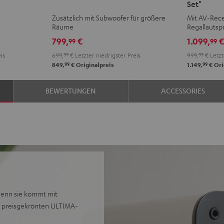
Set"
AKTIV
AKTIV
AKTIV
AKTI
Zusätzlich mit Subwoofer für größere
Mit AV-Rece
Club
Club
Surroun
Surr
Räume
Regallautsp
Edition
Edition
"4.1-
"4.1-
799,
€
1.099,
99
99
Night
Pure
Set"
Set"
is
699,
99
€
Letzter niedrigster Preis
999,
99
€
Letzt
Black
White
Night
Pure
99
99
849,
€
Originalpreis
1.149,
€
Ori
Black
Whit
BEWERTUNGEN
ACCESSORIES
 denn sie kommt mit
nd preisgekrönten ULTIMA-