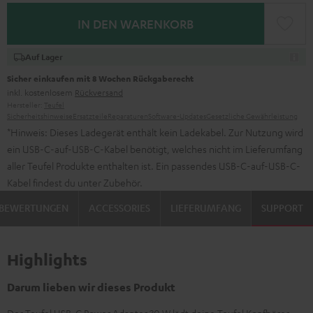
IN DEN WARENKORB
Auf Lager
Sicher einkaufen mit 8 Wochen Rückgaberecht
inkl. kostenlosem
Rückversand
Hersteller:
Teufel
Sicherheitshinweise
Ersatzteile
Reparaturen
Software-Updates
Gesetzliche Gewährleistung
*Hinweis: Dieses Ladegerät enthält kein Ladekabel. Zur Nutzung wird
ein USB-C-auf-USB-C-Kabel benötigt, welches nicht im Lieferumfang
aller Teufel Produkte enthalten ist. Ein passendes USB-C-auf-USB-C-
Kabel findest du unter Zubehör.
BEWERTUNGEN
ACCESSORIES
LIEFERUMFANG
SUPPORT
Highlights
Darum lieben wir dieses Produkt