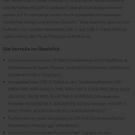
Der Teufel USB-C Power Adapter 30 W lädt deine Teufel Kopfhörer
und Portables mit USB-C-Ladeport* überall zuverlässig und sicher
wieder auf. Er überzeugt zudem durch kompakte Abmessungen,
handliches Design und leichtes Gewicht. *Bitte beachte, dass ein zum
Aufladen von Geräten benötigtes USB-C-auf-USB-C-Kabel nicht im
Lieferumfang aller Teufel Produkte enthalten ist.
Die Vorteile im Überblick
Universell einsetzbares 30 Watt Schnellladegerät für Kopfhörer &
Portables sowie Apple iPhones, Android Smartphones, Tablets und
Geräte mit USB-C-Anschluss
Kompatibel über USB-C-Kabel zu den Teufel Kopfhörern: AIRY
OPEN TWS, AIRY SPORTS TWS, AIRY TWS 2, CAGE PRO, REAL BLUE
/BLUE NC /BLUE PRO /BLUE TWS 3, SUPREME ON sowie den
Portables BOOMSTER 4, BOOMSTER GO (nur Version mit USB-C-
Port), MYND, ROCKSTER CROSS 2 & ROCKSTER GO 2*
Funktioniert an jeder Steckdose bis 230 Volt (länderspezifischer
Steckdosen-Adapter ggf. erforderlich)
Unterstützt Schnelllade-Funktion (Fast Charge) mit den