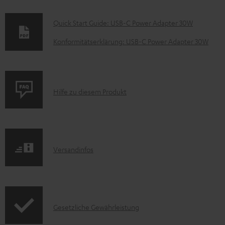
D
Quick Start Guide: USB-C Power Adapter 30W
o
Konformitätserklärung: USB-C Power Adapter 30W
k
u
m
P
Hilfe zu diesem Produkt
e
r
n
o
t
d
e
I
Versandinfos
u
z
n
k
u
f
t
m
o
F
H
I
Gesetzliche Gewährleistung
r
A
e
n