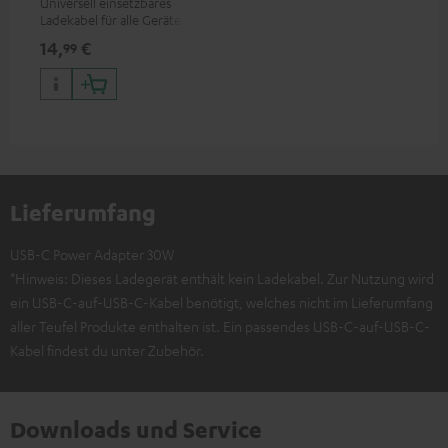
Universell einsetzbares
Ladekabel für alle Geräte mit
USB-C-Ladeport, passend für
14,
€
99
alle Teufel Produkte mit USB-
C-Anschluss
Lieferumfang
USB-C Power Adapter 30W
*Hinweis: Dieses Ladegerät enthält kein Ladekabel. Zur Nutzung wird
ein USB-C-auf-USB-C-Kabel benötigt, welches nicht im Lieferumfang
aller Teufel Produkte enthalten ist. Ein passendes USB-C-auf-USB-C-
Kabel findest du unter Zubehör.
Downloads und Service