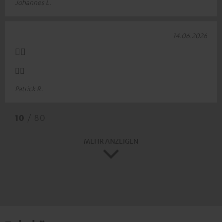
Johannes L.
14.06.2026
👍🏻
👍🏻
Patrick R.
10
/ 80
MEHR ANZEIGEN