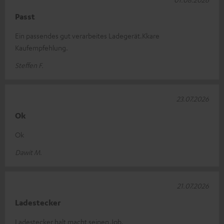
Passt
Ein passendes gut verarbeites Ladegerät.Kkare
Kaufempfehlung.
Steffen F.
23.07.2026
Ok
Ok
Dawit M.
21.07.2026
Ladestecker
Ladestecker halt macht seinen Job.