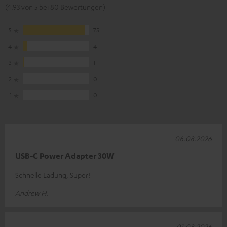
(4.93 von 5 bei 80 Bewertungen)
5
75
4
4
3
1
2
0
1
0
06.08.2026
USB-C Power Adapter 30W
Schnelle Ladung, Super!
Andrew H.
01.08.2026