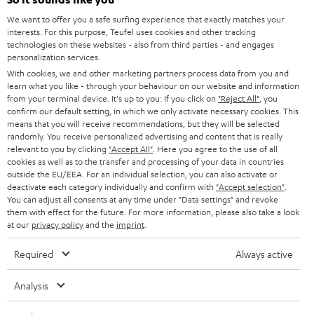
HEIMKINO-KOMPLETTANLAGEN
SUPPORT
d
Teufel Onlineshops
We want to offer you a safe surfing experience that exactly matches your
interests. For this purpose, Teufel uses cookies and other tracking
SOUNDBARS
u
KARRIERE
technologies on these websites - also from third parties - and engages
DEUTSCHLAND
personalization services.
n
STEREO
With cookies, we and other marketing partners process data from you and
PRESSE & MARKETING
g
learn what you like - through your behaviour on our website and information
ÖSTERREICH
SMART HOME
from your terminal device. It's up to you: If you click on
"Reject All"
, you
GESCHÄFTSKUNDEN
confirm our default setting, in which we only activate necessary cookies. This
means that you will receive recommendations, but they will be selected
SCHWEIZ
BLUETOOTH-LAUTSPRECHER
PARTNERPROGRAMM
randomly. You receive personalized advertising and content that is really
relevant to you by clicking
"Accept All"
. Here you agree to the use of all
KOPFHÖRER
cookies as well as to the transfer and processing of your data in countries
NIEDERLANDE
BLOG
outside the EU/EEA. For an individual selection, you can also activate or
deactivate each category individually and confirm with
"Accept selection"
.
BLUETOOTH-KOPFHÖRER
NEWSLETTER
You can adjust all consents at any time under "Data settings" and revoke
BELGIEN
them with effect for the future. For more information, please also take a look
STEREOANLAGEN
at our
privacy policy
and the
imprint
.
STORES
FRANKREICH
LAUTSPRECHER
Required
Always active
DEINE VORTEILE BEI TEUFEL
POLEN
ULTIMA-SERIE
Analysis
TEUFEL STORY
Technische Änderungen, Tippfehler und Irrtum vorbehalten. Das auf unseren
IN-EAR-KOPFHÖRER