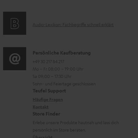
m
Q
r
f
a
s
u
o
t
n
A
Audio-Lexikon: Fachbegriffe schnell erklärt
r
i
t
u
m
o
e
d
a
n
r
i
K
Persönliche Kaufberatung
t
e
l
o
o
+49 30 217 84 217
i
n
Mo – Fr 08:00 – 19:00 Uhr
a
-
n
o
z
Sa 09:00 – 17:30 Uhr
d
L
t
n
u
Sonn- und Feiertage geschlossen
e
e
a
e
Teufel Support
m
n
x
k
n
Häufige Fragen
V
i
Kontakt
t
z
e
Store Finder
k
d
u
r
Erlebe unsere Produkte hautnah und lass dich
o
a
r
s
persönlich im Store beraten.
n
t
G
Übersicht