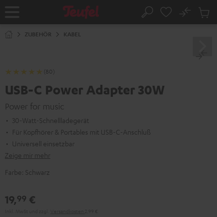
ZUM
NHALT
No
Abs
Startseite
Suche
RINGEN
Artike
im
ZUBEHÖR
KABEL
Waren
(80)
USB-C Power Adapter 30W
Power for music
30-Watt-Schnellladegerät
Für Kopfhörer & Portables mit USB-C-Anschluß
Universell einsetzbar
Zeige mir mehr
Farbe:
Schwarz
19,
€
99
Inkl. MwSt
und zzgl.
Versandkosten
2,99 €