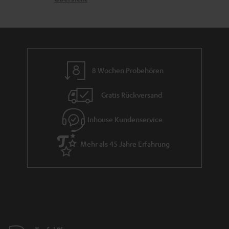
a
e
a
n
n
r
d
a
n
8 Wochen Probehören
t
i
Gratis Rückversand
e
Inhouse Kundenservice
Mehr als 45 Jahre Erfahrung