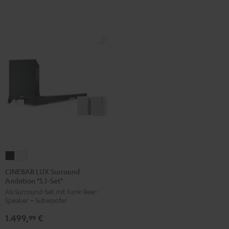
Weiß
CINEBAR
CINEBAR
LUX
LUX
CINEBAR LUX Surround
Ambition "5.1-Set"
Surround
Surround
Als Surround-Set mit Funk-Rear-
Ambition
Ambition
Speaker + Subwoofer
"5.1-
"5.1-
1.499,
€
Set"
Set"
99