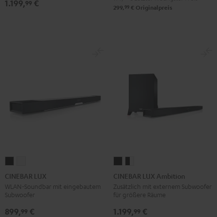
1.199,
€
99
99
299,
€
Originalpreis
CINEBAR
CINEBAR
CINEBAR
CINEBAR
LUX
LUX
LUX
LUX
CINEBAR LUX
CINEBAR LUX Ambition
Schwarz
Weiß
Ambition
Ambition
WLAN-Soundbar mit eingebautem
Zusätzlich mit externem Subwoofer
Subwoofer
für größere Räume
Schwarz
Schwarz
/
899,
€
1.199,
€
99
99