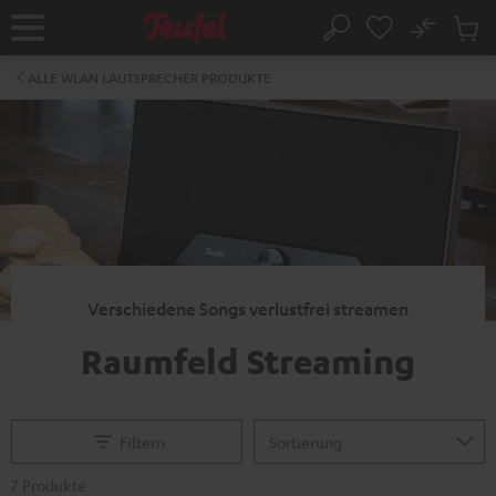
ZUM
NHALT
No
Abs
Startseite
Suche
RINGEN
Artike
im
ALLE WLAN LAUTSPRECHER PRODUKTE
Waren
Verschiedene Songs verlustfrei streamen
Raumfeld Streaming
Filtern
7 Produkte