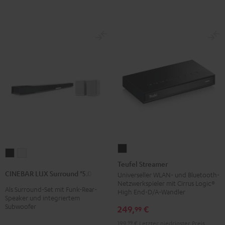
Teufel
CINEBAR
CINEBAR
Streamer
Teufel Streamer
LUX
LUX
Schwarz
CINEBAR LUX Surround "5.0-Set"
Universeller WLAN- und Bluetooth-
Surround
Surround
Netzwerkspieler mit Cirrus Logic®
Als Surround-Set mit Funk-Rear-
"5.0-
"5.0-
High End-D/A-Wandler
Speaker und integriertem
Set"
Set"
Subwoofer
249,
€
99
Schwarz
Weiß
199,
99
€
Letzter niedrigster Preis