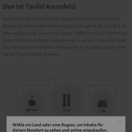
Das ist Teufel Raumfeld
Entwickelt in Berlin, sind WLAN-Lautsprecher aus der Multiroom-
fähigen Teufel Raumfeld Serie klanglich überragend. Ob Spotify & Co.
oder eigene Musik, streame die ganze Vielfalt der Musik kabellos und
höre im Multiroom deine Lieblingssongs im ganzen Haus. Alle Teufel
Raumfeld Geräte sind dabei untereinander kompatibel, jedoch nicht
mit den Teufel HOME Geräten.
Wähle ein Land oder eine Region, um Inhalte für
deinen Standort zu sehen und online einzukaufen.