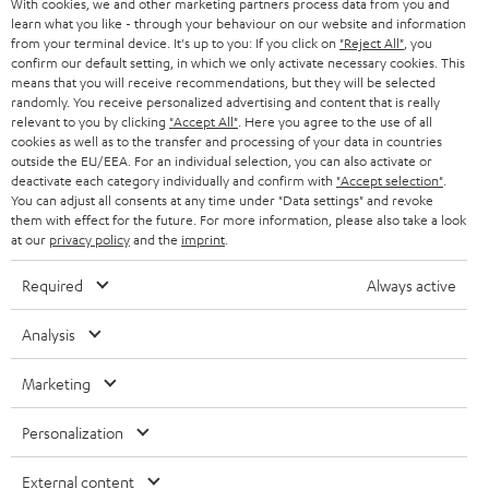
With cookies, we and other marketing partners process data from you and
DEUTSCHLAND
n
learn what you like - through your behaviour on our website and information
STEREO
PRESSE & MARKETING
from your terminal device. It's up to you: If you click on
"Reject All"
, you
g
confirm our default setting, in which we only activate necessary cookies. This
ÖSTERREICH
SMART HOME
means that you will receive recommendations, but they will be selected
GESCHÄFTSKUNDEN
randomly. You receive personalized advertising and content that is really
relevant to you by clicking
"Accept All"
. Here you agree to the use of all
SCHWEIZ
BLUETOOTH-LAUTSPRECHER
PARTNERPROGRAMM
cookies as well as to the transfer and processing of your data in countries
outside the EU/EEA. For an individual selection, you can also activate or
KOPFHÖRER
deactivate each category individually and confirm with
"Accept selection"
.
NIEDERLANDE
BLOG
You can adjust all consents at any time under "Data settings" and revoke
them with effect for the future. For more information, please also take a look
BLUETOOTH-KOPFHÖRER
NEWSLETTER
at our
privacy policy
and the
imprint
.
BELGIEN
STEREOANLAGEN
STORES
Required
Always active
FRANKREICH
LAUTSPRECHER
DEINE VORTEILE BEI TEUFEL
Analysis
POLEN
ULTIMA-SERIE
TEUFEL STORY
Marketing
Technische Änderungen, Tippfehler und Irrtum vorbehalten. Das auf unseren
IN-EAR-KOPFHÖRER
SPANIEN
UNSER MANAGEMENT
Fotos abgebildete Zubehör ist nicht im Lieferumfang enthalten. Etwaige
Personalization
Entsorgungsgebühren für Batterien sind im Preis inbegriffen.
FANSHOP
NACHHALTIGKEIT
External content
ITALIEN