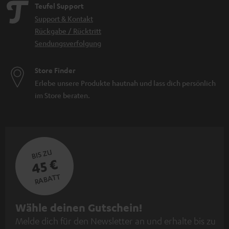
Teufel Support
Support & Kontakt
Rückgabe / Rücktritt
Sendungsverfolgung
Store Finder
Erlebe unsere Produkte hautnah und lass dich persönlich
im Store beraten.
BIS ZU
45 €
RABATT
N
Wähle deinen Gutschein!
Melde dich für den Newsletter an und erhalte bis zu
e