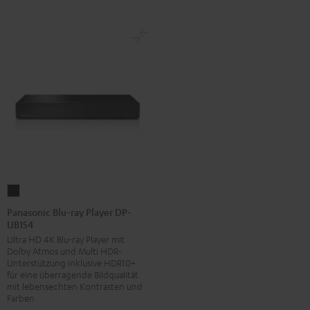
Panasonic
Blu-
Panasonic Blu-ray Player DP-
UB154
ray
Ultra HD 4K Blu-ray Player mit
Player
Dolby Atmos und Multi HDR-
DP-
Unterstützung inklusive HDR10+
UB154
für eine überragende Bildqualität
mit lebensechten Kontrasten und
Schwarz
Farben