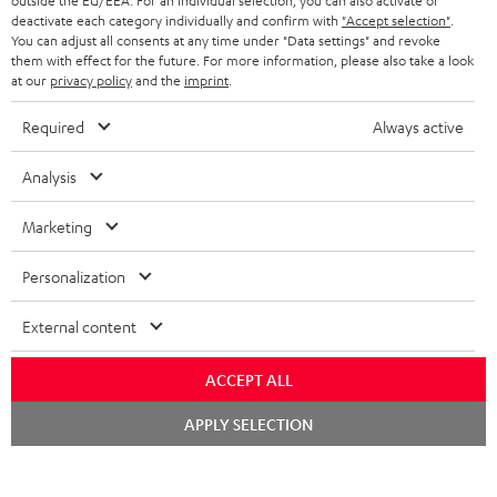
outside the EU/EEA. For an individual selection, you can also activate or
im Store beraten.
deactivate each category individually and confirm with
"Accept selection"
.
You can adjust all consents at any time under "Data settings" and revoke
them with effect for the future. For more information, please also take a look
at our
privacy policy
and the
imprint
.
BIS ZU
Required
Always active
45 €
Analysis
RABATT
Marketing
N
Wähle deinen Gutschein!
Melde dich für den Newsletter an und erhalte bis zu
e
Personalization
45 € als Dankeschön.
w
External content
s
JETZT
EMAIL
l
ACCEPT ALL
ANME
WIDGET
e
Chat
APPLY SELECTION
starten
t
t