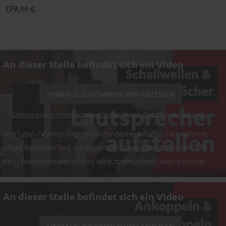
179,
€
00
An dieser Stelle befindet sich ein Video
EINMALIG ZUSTIMMEN UND ANZEIGEN
Externe Inhalte immer anzeigen? In den Daten‑Einstellungen aktivieren
YouTube-/Vimeo-Videos sind externe Inhalte. Der externe
Inhalt kann hier mit nur einem Klick angezeigt werden. Mit
dem Anklicken des Inhalts wird zugestimmt, dass externe
Inhalte angezeigt werden. Dabei können personenbezogene
Daten an Drittplattformen übermittelt werden.
Weitere
An dieser Stelle befindet sich ein Video
Informationen sind in der Datenschutzerklärung unter I zu
finden
.