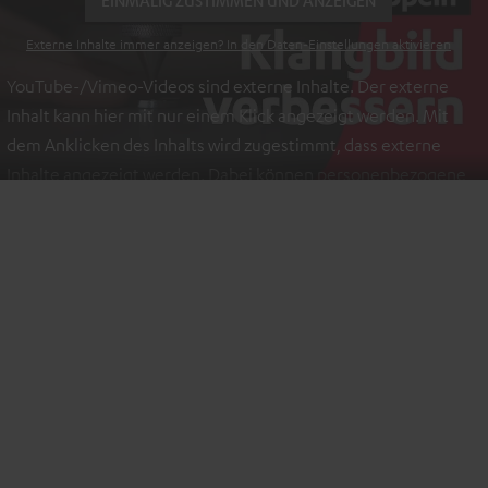
EINMALIG ZUSTIMMEN UND ANZEIGEN
Externe Inhalte immer anzeigen? In den Daten‑Einstellungen aktivieren
YouTube-/Vimeo-Videos sind externe Inhalte. Der externe
Inhalt kann hier mit nur einem Klick angezeigt werden. Mit
dem Anklicken des Inhalts wird zugestimmt, dass externe
Inhalte angezeigt werden. Dabei können personenbezogene
Daten an Drittplattformen übermittelt werden.
Weitere
Informationen sind in der Datenschutzerklärung unter I zu
finden
.