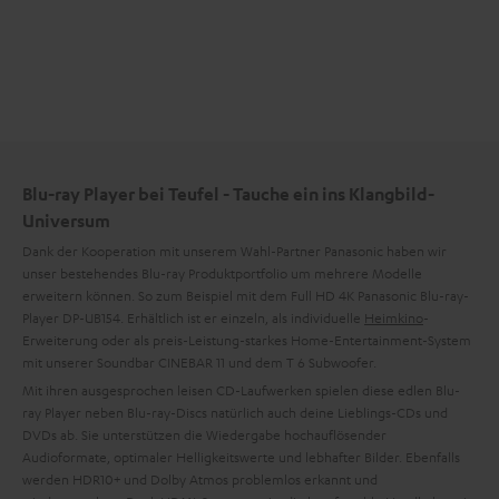
Blu-ray Player bei Teufel - Tauche ein ins Klangbild-
Universum
Dank der Kooperation mit unserem Wahl-Partner Panasonic haben wir
unser bestehendes Blu-ray Produktportfolio um mehrere Modelle
erweitern können. So zum Beispiel mit dem Full HD 4K Panasonic Blu-ray-
Player DP-UB154. Erhältlich ist er einzeln, als individuelle
Heimkino
-
Erweiterung oder als preis-Leistung-starkes Home-Entertainment-System
mit unserer Soundbar CINEBAR 11 und dem T 6 Subwoofer.
Mit ihren ausgesprochen leisen CD-Laufwerken spielen diese edlen Blu-
ray Player neben Blu-ray-Discs natürlich auch deine Lieblings-CDs und
DVDs ab. Sie unterstützen die Wiedergabe hochauflösender
Audioformate, optimaler Helligkeitswerte und lebhafter Bilder. Ebenfalls
werden HDR10+ und Dolby Atmos problemlos erkannt und