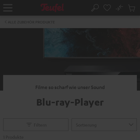
ZUM
NHALT
No
Abs
Startseite
Suche
RINGEN
Artike
im
ALLE ZUBEHÖR PRODUKTE
Waren
Filme so scharf wie unser Sound
Blu-ray-Player
Filtern
1 Produkte