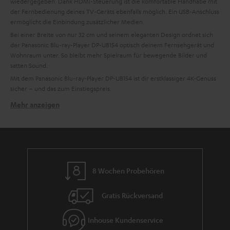
wiedergegeben. Dank HDMI-Steuerung ist die komfortable Handhabe mit
der Fernbedienung deines TV-Geräts ebenfalls möglich. Ein USB-Anschluss
ermöglicht die Einbindung zusätzlicher Medien.
Bei einer Breite von nur 32 cm und seinem eleganten Design ordnet sich
der Panasonic Blu-ray-Player DP-UB154 optisch deinem Fernsehgerät und
Wohnraum unter. So bleibt mehr Spielraum für bewegende Bilder und
satten Sound.
Mit dem Panasonic Blu-ray-Player DP-UB154 ist dir erstklassiger 4K-Genuss
sicher – und das zum Einstiegspreis.
Mehr anzeigen
Verwandte Themen:
Panasonic: Elektronikgeräte für die Welt
Blu-ray-Tipps: Diese Filme gehen immer
Blu-ray – was ist das eigentlich?
CDs reinigen: 5 Tipps, Silberlinge glänzen zu lassen
8 Wochen Probehören
Soundsystem per Receiver an TV anschließen
Soundeffekt im Film: Berühmte Beispiele
Gratis Rückversand
Inhouse Kundenservice