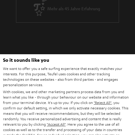
Mehr als 45 Jahre Erfahrung
Teufel Blog
So it sounds like you
Audio-Technologien, HiFi-Trends, Tipps & Tricks
We want to offer you a safe surfing experience that exactly matches your
interests. For this purpose, Teufel uses cookies and other tracking
technologies on these websites - also from third parties - and engages
Teufel Support
personalization services.
Support & Kontakt
With cookies, we and other marketing partners process data from you and
learn what you like - through your behaviour on our website and information
Rückgabe / Rücktritt
from your terminal device. It's up to you: If you click on
"Reject All"
, you
Sendungsverfolgung
confirm our default setting, in which we only activate necessary cookies. This
means that you will receive recommendations, but they will be selected
randomly. You receive personalized advertising and content that is really
Store Finder
relevant to you by clicking
"Accept All"
. Here you agree to the use of all
Erlebe unsere Produkte hautnah und lass dich persönlich
cookies as well as to the transfer and processing of your data in countries