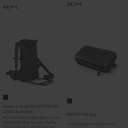
24,
€
99
49,
€
99
deuter
MOTIV®
x
deuter x Teufel ROCKSTER AIR
GO
2/NEO Backpack
Teufel
MOTIV® GO Bag
Bag
Hochwertiges Tragesystem für den
ROCKSTER
Schwarz
ROCKSTER AIR 2, Fender x Teufel
Schutztasche für MOTIV® GO,
AIR
ROCKSTER AIR 2, ROCKSTER NEO