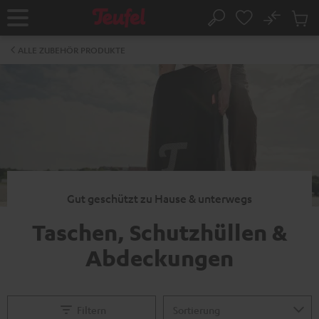
ZUM
NHALT
No
Abs
Startseite
Suche
RINGEN
Artike
im
ALLE ZUBEHÖR PRODUKTE
Waren
Gut geschützt zu Hause & unterwegs
Taschen, Schutzhüllen &
Abdeckungen
Filtern