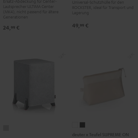
Ersatz-Abdeckung für Center-
Mk4
Mk4
Universal-Schutzhülle für den
Lautsprecher ULTIMA Center
ROCKSTER, ideal für Transport und
Abdeckung
Abdeckung
(MK4), nicht passend für ältere
Lagerung
Schwarz
Weiß
Generationen
49,
€
99
24,
€
99
deuter
deuter
T
x
x
deuter x Teufel SUPREME ON
8