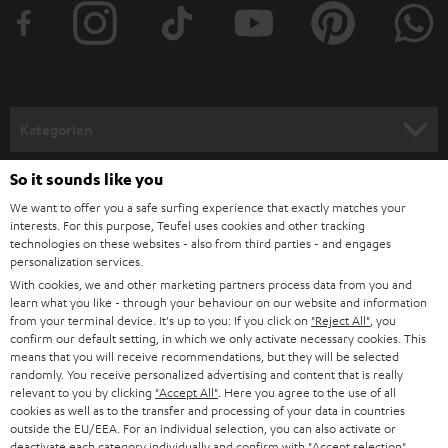
t
e
r
a
n
Kategorien
m
HEIMKINO
e
So it sounds like you
Unternehmen
l
We want to offer you a safe surfing experience that exactly matches your
HEIMKINO-KOMPLETTANLAGEN
interests. For this purpose, Teufel uses cookies and other tracking
SUPPORT
d
Teufel Onlineshops
technologies on these websites - also from third parties - and engages
personalization services.
SOUNDBARS
u
KARRIERE
With cookies, we and other marketing partners process data from you and
DEUTSCHLAND
n
learn what you like - through your behaviour on our website and information
STEREO
PRESSE & MARKETING
from your terminal device. It's up to you: If you click on
"Reject All"
, you
g
confirm our default setting, in which we only activate necessary cookies. This
ÖSTERREICH
SMART HOME
means that you will receive recommendations, but they will be selected
GESCHÄFTSKUNDEN
randomly. You receive personalized advertising and content that is really
relevant to you by clicking
"Accept All"
. Here you agree to the use of all
SCHWEIZ
BLUETOOTH-LAUTSPRECHER
PARTNERPROGRAMM
cookies as well as to the transfer and processing of your data in countries
outside the EU/EEA. For an individual selection, you can also activate or
KOPFHÖRER
deactivate each category individually and confirm with
"Accept selection"
.