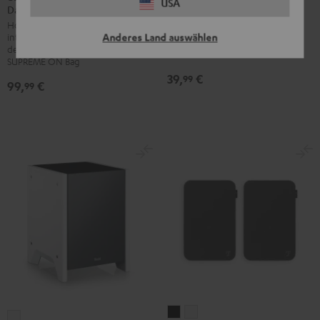
USA
Daypack
Teufel
MUSICSTATION Cover
Blau
Gelb
Grau
Schwarz
Hochwertiger Stadtrucksack mit
UP
Dekoratives Cover in fünf Farben,
Anderes Land auswählen
integrierter, gefleecter Tasche für
BERLIN
passend für MUSICSTATION
den Teufel SUPREME ON oder die
Daypack
SUPREME ON Bag
39,
€
Bone
99
99,
€
99
&
Black
ULTIMA
ULTIMA
T