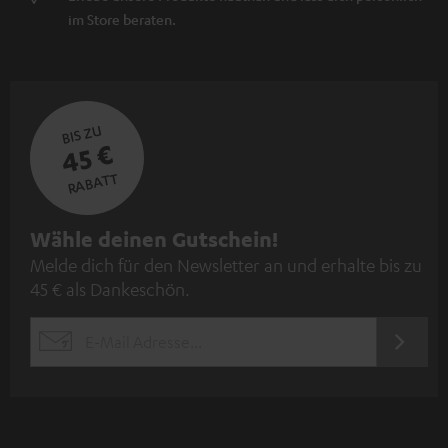
im Store beraten.
BIS ZU
45 €
RABATT
N
Wähle deinen Gutschein!
Melde dich für den Newsletter an und erhalte bis zu
e
45 € als Dankeschön.
w
s
JETZT
EMAIL
l
ANME
WIDGET
e
t