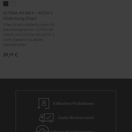
ULTIMA
ULTIMA
40
40
ULTIMA 40 Mk4 + AKTIV 3
Abdeckung (Paar)
Mk4
Mk4
1 Paar Ersatz-Abdeckungen für
+
+
Standlautsprecher ULTIMA 40
AKTIV
AKTIV
(MK4) und ULTIMA 40 AKTIV 3,
3
3
nicht passend für ältere
Generationen
Abdeckung
Abdeckung
(Paar)
(Paar)
39,
€
99
Schwarz
Weiß
8 Wochen Probehören
Gratis Rückversand
Inhouse Kundenservice