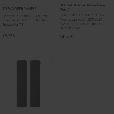
20
20
ULTIMA 20 Mk4 Abdeckung
8
T 8 WOOFER PANELS
(Paar)
Mk4
Mk4
WOOFER
1 Paar Ersatz-Abdeckungen für
Abdeckung
Abdeckung
Seitenteile (2 Stück, 1 Paar) mit
PANELS
Regallautsprecher ULTIMA 20
integriertem Standfuß für den
(Paar)
(Paar)
Weiß
(MK4), nicht passend für ältere
Subwoofer T 8
Schwarz
Weiß
Generationen
79,
€
99
34,
€
99