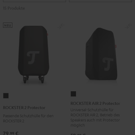
15 Produkte
NEU
ROCKSTER
ROCKSTER
AIR
ROCKSTER AIR 2 Protector
2
ROCKSTER 2 Protector
2
Universal-Schutzhülle für
Protector
ROCKSTER AIR 2, Betrieb des
Passende Schutzhülle für den
Protector
Schwarz
Speakers auch mit Protector
ROCKSTER 2
Schwarz
möglich
79,
€
99