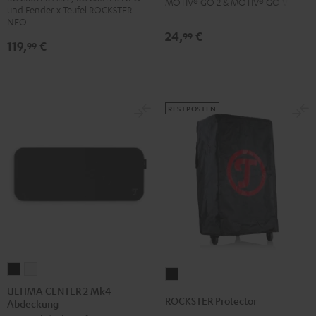
MOTIV® GO 2 & MOTIV® GO VOICE
2/NEO
und Fender x Teufel ROCKSTER
NEO
Backpack
24,
€
99
Schwarz
119,
€
99
RESTPOSTEN
ULTIMA
ULTIMA
ROCKSTER
CENTER
CENTER
ULTIMA CENTER 2 Mk4
Protector
ROCKSTER Protector
Abdeckung
2
2
Schwarz