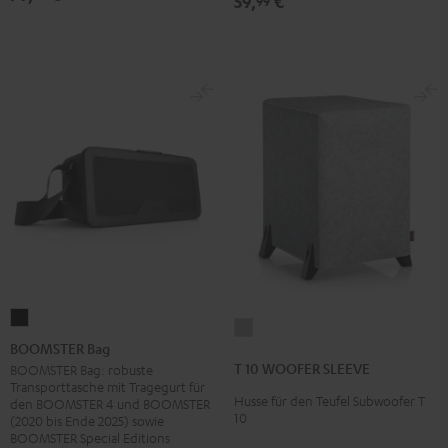
59,
€
99
BOOMSTER
T
Bag
BOOMSTER Bag
10
Schwarz
T 10 WOOFER SLEEVE
BOOMSTER Bag: robuste
WOOFER
Transporttasche mit Tragegurt für
Husse für den Teufel Subwoofer T
SLEEVE
den BOOMSTER 4 und BOOMSTER
10
(2020 bis Ende 2025) sowie
Grau
BOOMSTER Special Editions