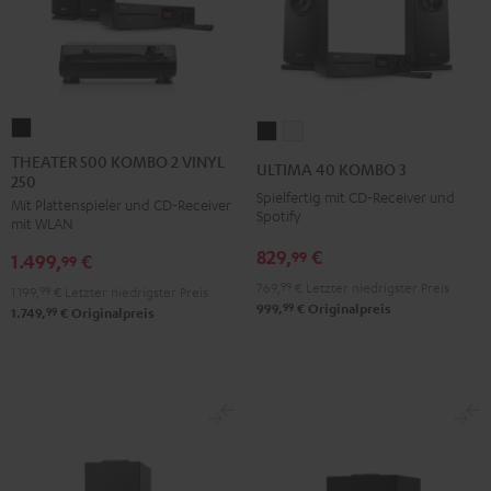
THEATER
ULTIMA
ULTIMA
500
40
40
THEATER 500 KOMBO 2 VINYL
ULTIMA 40 KOMBO 3
250
KOMBO
KOMBO
KOMBO
Spielfertig mit CD-Receiver und
Mit Plattenspieler und CD-Receiver
2
3
3
Spotify
mit WLAN
VINYL
Schwarz
Weiß
829,
€
99
1.499,
€
250
99
Schwarz
769,
99
€
Letzter niedrigster Preis
1.199,
99
€
Letzter niedrigster Preis
99
999,
€
Originalpreis
99
1.749,
€
Originalpreis