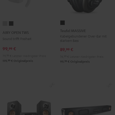
Teufel
AIRY
AIRY
MASSIVE
OPEN
OPEN
Teufel MASSIVE
AIRY OPEN TWS
Schwarz
TWS
TWS
Kabelgebundener Over-Ear mit
Sound trifft Freiheit
starkem Bass
Moon
Night
99,
€
99
Gray
Black
89,
€
99
79,
99
€
Letzter niedrigster Preis
74,
99
€
Letzter niedrigster Preis
99
119,
€
Originalpreis
99
99,
€
Originalpreis