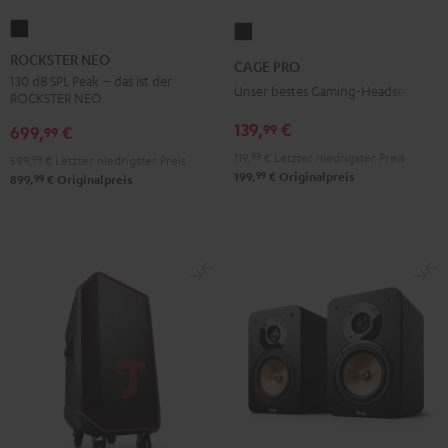
ROCKSTER
CAGE
NEO
PRO
ROCKSTER NEO
CAGE PRO
Schwarz
Night
130 dB SPL Peak – das ist der
Unser bestes Gaming-Headset
ROCKSTER NEO.
Black
139,
€
99
699,
€
99
119,
99
€
Letzter niedrigster Preis
599,
99
€
Letzter niedrigster Preis
99
199,
€
Originalpreis
99
899,
€
Originalpreis