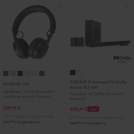
CINEBAR
CINEBAR
SUPREME
SUPREME
SUPREME
SUPREME
SUPREME
SUPREME
11
11
ON
ON
ON
ON
ON
ON
CINEBAR 11 Surround für Dolby
SUPREME ON
Atmos "4.1-Set"
Surround
Surround
Ivy
Moon
Night
Pale
Sand
Space
Kabelloser On‑Ear‑Bluetooth-
Soundbar mit Dolby Atmos und
für
für
Green
Gray
Black
Gold
White
Blue
Kopfhörer mit HD‑Treibern
Surround
Dolby
Dolby
129,
€
99
619,
€
Atmos
Atmos
99
Deal
"4.1-
"4.1-
99,
99
€
Letzter niedrigster Preis
699,
99
€
Letzter niedrigster Preis
99
149,
€
Originalpreis
Set"
Set"
99
749,
€
Originalpreis
Schwarz
Weiß