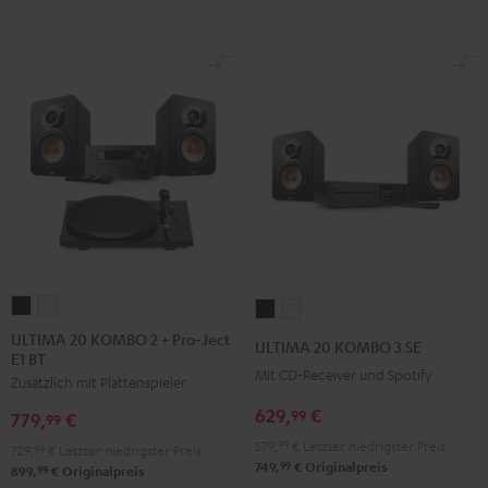
ULTIMA
ULTIMA
ULTIMA
ULTIMA
20
20
20
20
ULTIMA 20 KOMBO 2 + Pro-Ject
ULTIMA 20 KOMBO 3 SE
E1 BT
KOMBO
KOMBO
KOMBO
KOMBO
Mit CD-Receiver und Spotify
Zusätzlich mit Plattenspieler
2
2
3
3
+
+
629,
€
SE
SE
99
779,
€
99
Pro-
Pro-
Schwarz
Weiß
579,
99
€
Letzter niedrigster Preis
729,
99
€
Letzter niedrigster Preis
Ject
Ject
99
749,
€
Originalpreis
99
899,
€
Originalpreis