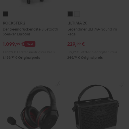
ROCKSTER
ULTIMA
ULTIMA
2
20
20
ROCKSTER 2
ULTIMA 20
Schwarz
Schwarz
Weiß
Der beeindruckendste Bluetooth-
Legendärer ULTIMA-Sound im
Speaker Europas
Regal
1.099,
€
229,
€
99
99
Deal
1.199,
99
€
Letzter niedrigster Preis
179,
99
€
Letzter niedrigster Preis
99
99
1.199,
€
Originalpreis
249,
€
Originalpreis