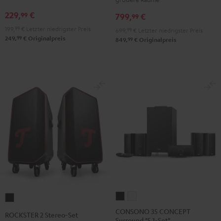
Club
Club
Schwarz
Weiß
Edition
Edition
229,
€
99
799,
€
99
Night
Pure
199,
99
€
Letzter niedrigster Preis
699,
99
€
Letzter niedrigster Preis
Black
White
99
249,
€
Originalpreis
99
849,
€
Originalpreis
CONSONO
CONSONO
ROCKSTER
35
35
2
CONSONO 35 CONCEPT
ROCKSTER 2 Stereo-Set
Surround "5.1-Set"
CONCEPT
CONCEPT