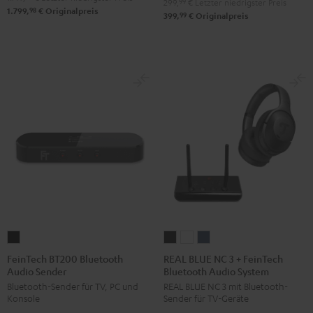
299,
99
€
Letzter niedrigster Preis
98
1.799,
€
Originalpreis
99
399,
€
Originalpreis
FeinTech
REAL
REAL
REAL
BT200
BLUE
BLUE
BLUE
FeinTech BT200 Bluetooth
REAL BLUE NC 3 + FeinTech
Audio Sender
Bluetooth Audio System
Bluetooth
NC
NC
NC
Bluetooth-Sender für TV, PC und
REAL BLUE NC 3 mit Bluetooth-
Audio
3
3
3
Konsole
Sender für TV-Geräte
Sender
+
+
+