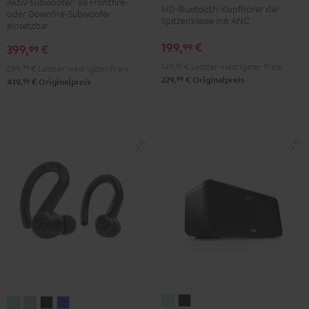
NC
NC
NC
Aktiv-Subwoofer: als Frontfire-
HD-Bluetooth-Kopfhörer der
oder Downfire-Subwoofer
Schwarz
3
3
3
Spitzenklasse mit ANC
einsetzbar
Night
Pearl
Steel
199,
€
99
399,
€
99
Black
White
Blue
149,
99
€
Letzter niedrigster Preis
299,
99
€
Letzter niedrigster Preis
99
229,
€
Originalpreis
99
419,
€
Originalpreis
BOOMSTER
BOOMSTER
AIRY
AIRY
AIRY
AIRY