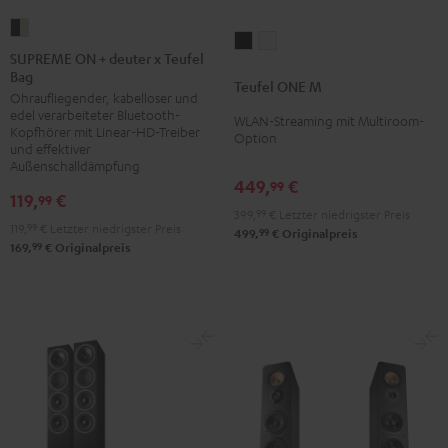
SUPREME
Teufel
Teufel
ON
SUPREME ON + deuter x Teufel
ONE
ONE
Bag
+
Teufel ONE M
M
M
Ohraufliegender, kabelloser und
deuter
Schwarz
Weiß
edel verarbeiteter Bluetooth-
WLAN-Streaming mit Multiroom-
x
Kopfhörer mit Linear-HD-Treiber
Option
Teufel
und effektiver
Außenschalldämpfung
Bag
449,
€
99
Night
119,
€
99
399,
99
€
Letzter niedrigster Preis
Black
119,
99
€
Letzter niedrigster Preis
99
499,
€
Originalpreis
/
99
169,
€
Originalpreis
Sand