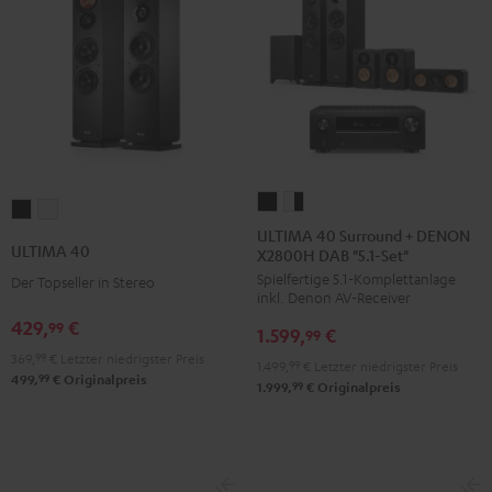
ULTIMA
ULTIMA
ULTIMA
ULTIMA
40
40
ULTIMA 40 Surround + DENON
40
40
ULTIMA 40
X2800H DAB "5.1-Set"
Surround
Surround
Schwarz
Weiß
Spielfertige 5.1-Komplettanlage
+
+
Der Topseller in Stereo
inkl. Denon AV-Receiver
DENON
DENON
429,
€
99
1.599,
€
X2800H
X2800H
99
369,
99
€
Letzter niedrigster Preis
DAB
DAB
1.499,
99
€
Letzter niedrigster Preis
99
499,
€
Originalpreis
"5.1-
"5.1-
99
1.999,
€
Originalpreis
Set"
Set"
Schwarz
Weiß
/