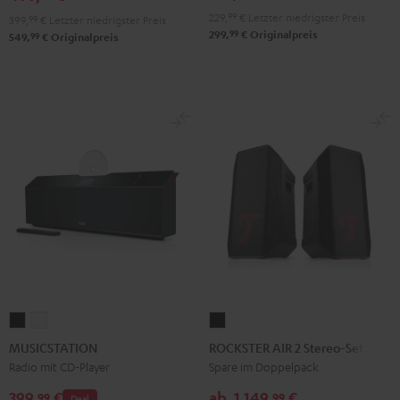
229,
99
€
Letzter niedrigster Preis
399,
99
€
Letzter niedrigster Preis
99
299,
€
Originalpreis
99
549,
€
Originalpreis
MUSICSTATION
MUSICSTATION
ROCKSTER
Schwarz
Weiß
AIR
MUSICSTATION
ROCKSTER AIR 2 Stereo-Set
2
Radio mit CD-Player
Spare im Doppelpack
Stereo-
399,
€
ab
1.149,
€
99
99
Deal