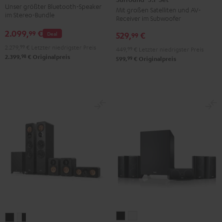
Stereo-
Unser größter Bluetooth-Speaker
Mit großen Satelliten und AV-
Surround
Surround
Set
im Stereo-Bundle
Receiver im Subwoofer
"5.1-
"5.1-
Schwarz
2.099,
€
99
Deal
529,
€
Set"
Set"
99
Schwarz
Weiß
2.279,
99
€
Letzter niedrigster Preis
449,
99
€
Letzter niedrigster Preis
98
2.399,
€
Originalpreis
99
599,
€
Originalpreis
CONSONO
CONSONO
ULTIMA
ULTIMA