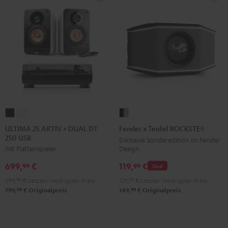
Schwarz
ULTIMA
ULTIMA
Fender
25
25
x
ULTIMA 25 AKTIV + DUAL DT
Fender x Teufel ROCKSTER GO 2
250 USB
AKTIV
AKTIV
Teufel
Exklusive Sonderedition im Fender
Design
Mit Plattenspieler
+
+
ROCKSTER
DUAL
DUAL
GO
119,
€
699,
€
99
99
Deal
DT
DT
2
129,
99
€
Letzter niedrigster Preis
599,
99
€
Letzter niedrigster Preis
250
250
Black
99
99
149,
€
Originalpreis
799,
€
Originalpreis
USB
USB
&
Night
Pure
Steel
Black
White