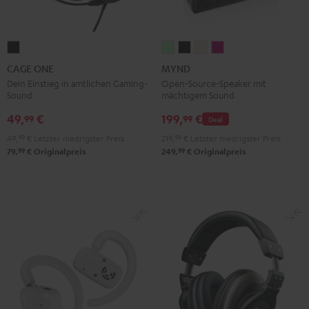
CAGE
MYND
MYND
MYND
MYND
ONE
Light
Warm
Warm
Wild
CAGE ONE
MYND
Night
Mint
Black
White
Berry
Dein Einstieg in amtlichen Gaming-
Open-Source-Speaker mit
Sound
mächtigem Sound
Black
49,
€
199,
€
99
99
Deal
49,
99
€
Letzter niedrigster Preis
219,
99
€
Letzter niedrigster Preis
99
99
79,
€
Originalpreis
249,
€
Originalpreis