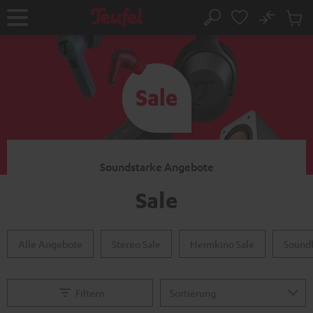
ZUM
NHALT
No
Abs
Startseite
Suche
RINGEN
Artike
im
Waren
Soundstarke Angebote
Sale
Alle Angebote
Stereo Sale
Heimkino Sale
Soundb
Filtern