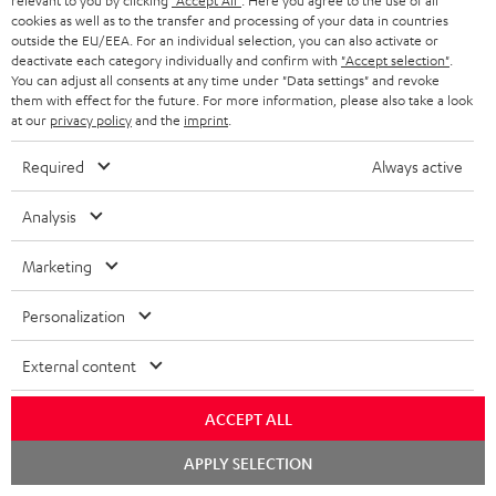
relevant to you by clicking
"Accept All"
. Here you agree to the use of all
cookies as well as to the transfer and processing of your data in countries
outside the EU/EEA. For an individual selection, you can also activate or
deactivate each category individually and confirm with
"Accept selection"
.
You can adjust all consents at any time under "Data settings" and revoke
them with effect for the future. For more information, please also take a look
at our
privacy policy
and the
imprint
.
Required
Always active
ULTIMA
ULTIMA
THEATER
Analysis
40
40
500
ULTIMA 40 Surround + DENON
THEATER 500 Surround +
X3800H für Dolby Atmos
Surround
Surround
Surround
DENON X3800H für Dolby
Marketing
Spielfertige 5.1.2-Komplettanlage
Atmos "5.1.2"
+
+
+
inkl. Subwoofer, Center und Dolby
DENON
DENON
Mit Dolby Atmos und AV-Receiver
DENON
Atmos Speakern
Personalization
X3800H
X3800H
X3800H
3.099,
€
99
2.349,
€
99
für
für
für
External content
2.699,
99
€
Letzter niedrigster Preis
2.249,
99
€
Letzter niedrigster Preis
Dolby
Dolby
Dolby
99
3.799,
€
Originalpreis
99
3.099,
€
Originalpreis
Atmos
Atmos
Atmos
ACCEPT ALL
Schwarz
Weiß
"5.1.2"
Chat
APPLY SELECTION
Schwarz
starten