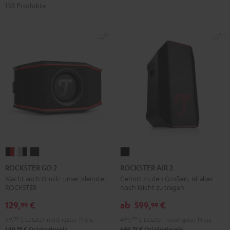
133 Produkte
ROCKSTER
ROCKSTER
ROCKSTER
ROCKSTER
GO
GO
GO
AIR
ROCKSTER GO 2
ROCKSTER AIR 2
2
2
2
2
Macht auch Druck: unser kleinster
Gehört zu den Großen, ist aber
ROCKSTER
noch leicht zu tragen
Black
Gray
Night
Schwarz
&
&
Black
129,
€
ab
599,
€
99
99
Red
Black
99,
99
€
Letzter niedrigster Preis
499,
99
€
Letzter niedrigster Preis
99
99
149,
€
Originalpreis
699,
€
Originalpreis