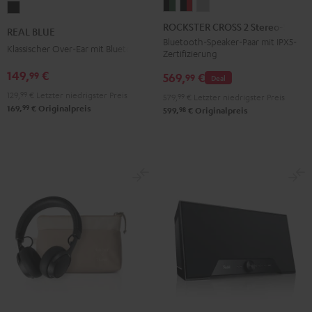
ROCKSTER
ROCKSTER
ROCKSTER
REAL
CROSS
CROSS
CROSS
BLUE
ROCKSTER CROSS 2 Stereo-Set
REAL BLUE
2
2
2
Night
Bluetooth-Speaker-Paar mit IPX5-
Klassischer Over-Ear mit Bluetooth
Zertifizierung
Stereo-
Stereo-
Stereo-
Black
Set
Set
Set
149,
€
99
569,
€
99
Deal
Black
Black
Light
129,
99
€
Letzter niedrigster Preis
579,
99
€
Letzter niedrigster Preis
&
&
Gray
99
169,
€
Originalpreis
98
599,
€
Originalpreis
Green
Red