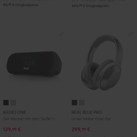
99
99,
€
Originalpreis
99
349,
€
Originalpreis
RADIO
RADIO
REAL
REAL
ONE
ONE
BLUE
BLUE
RADIO ONE
REAL BLUE PRO
Black
Light
PRO
PRO
Der Wecker mit dem Teufel Sound
Unser bester Over-Ear
Gray
Night
Titanium
129,
€
299,
€
99
99
Black
Gray