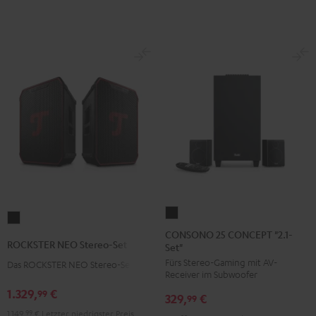
E1
E1
BT
BT
Schwarz
Weiß
CONSONO
ROCKSTER
25
CONSONO 25 CONCEPT "2.1-
NEO
ROCKSTER NEO Stereo-Set
Set"
CONCEPT
Stereo-
Fürs Stereo-Gaming mit AV-
"2.1-
Das ROCKSTER NEO Stereo-Set
Set
Receiver im Subwoofer
Set"
Schwarz
1.329,
€
99
329,
€
Schwarz
99
1.149,
99
€
Letzter niedrigster Preis