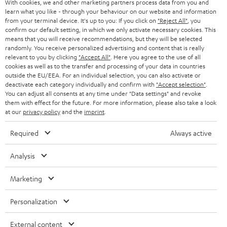
With cookies, we and other marketing partners process data from you and
PRESSE & MARKETING
g
learn what you like - through your behaviour on our website and information
ÖSTERREICH
SMART HOME
from your terminal device. It's up to you: If you click on
"Reject All"
, you
GESCHÄFTSKUNDEN
confirm our default setting, in which we only activate necessary cookies. This
means that you will receive recommendations, but they will be selected
SCHWEIZ
BLUETOOTH-LAUTSPRECHER
PARTNERPROGRAMM
randomly. You receive personalized advertising and content that is really
relevant to you by clicking
"Accept All"
. Here you agree to the use of all
KOPFHÖRER
cookies as well as to the transfer and processing of your data in countries
NIEDERLANDE
BLOG
outside the EU/EEA. For an individual selection, you can also activate or
deactivate each category individually and confirm with
"Accept selection"
.
BLUETOOTH-KOPFHÖRER
NEWSLETTER
You can adjust all consents at any time under "Data settings" and revoke
BELGIEN
them with effect for the future. For more information, please also take a look
STEREOANLAGEN
at our
privacy policy
and the
imprint
.
STORES
FRANKREICH
LAUTSPRECHER
Required
Always active
DEINE VORTEILE BEI TEUFEL
POLEN
ULTIMA-SERIE
Analysis
TEUFEL STORY
Technische Änderungen, Tippfehler und Irrtum vorbehalten. Das auf unseren
IN-EAR-KOPFHÖRER
Marketing
SPANIEN
UNSER MANAGEMENT
Fotos abgebildete Zubehör ist nicht im Lieferumfang enthalten. Etwaige
Entsorgungsgebühren für Batterien sind im Preis inbegriffen.
FANSHOP
Personalization
NACHHALTIGKEIT
ITALIEN
©2026 Lautsprecher Teufel GmbH - All rights reserved.
NEUHEITEN
External content
UNSERE WERTE