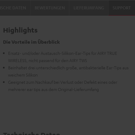
ISCHE DATEN
BEWERTUNGEN
LIEFERUMFANG
SUPPORT
Highlights
Die Vorteile im Überblick
Ersatz- und/oder Austausch-Silikon-Ear-Tips für AIRY TRUE
WIRELESS, nicht passend für den AIRY TWS
Beinhaltet drei unterschiedlich große, antibakterielle Ear-Tips aus
weichem Silikon
Geeignet zum Nachkauf bei Verlust oder Defekt eines oder
mehrerer ear tips aus dem Original-Lieferumfang
Technische Daten