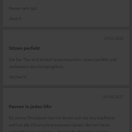
Passen sehr gut
Maik R.
09.12.2022
Sitzen perfekt
Die Ear-Tips sind einfach auszutauschen, sitzen perfekt und
verbessern das Klangergebnis.
Michael K.
24.08.2022
Passen in jedes Ohr
Ein prima Ohrstöpsel-Set mit denen sich die Airy Kopfhörer
wohl an alle Ohren prima anpassen lassen. Bei mir hat es
jedenfalls prima geklapp
Komplette Bewertung lesen