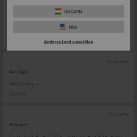
27.02.2022
UNGARN
Gut
USA
Als Reserve absolut ausreichend. Top Qualität.
Herr D.
Anderes Land auswählen
18.02.2022
Ear Tips
Geschmeidig ...
Taygun B.
15.02.2022
Adapter
Das set besteht aus 3 Größen , da sollte eine Größe für jeden