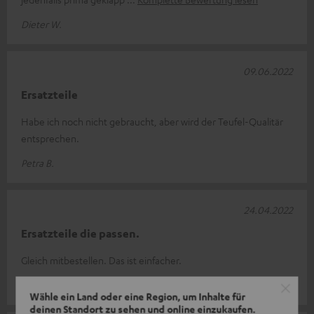
Dieter W.
09.06.2022
Ersatzteile
Habe ich noch nicht gebraucht, aber wird der Teufel-Qualitär
entsprechen.
Petra B.
24.04.2022
Ersatzteile die passen.
Gleich mitbestellen. Das ist einfacher.
Klaus O.
Wähle ein Land oder eine Region, um Inhalte für
deinen Standort zu sehen und online einzukaufen.