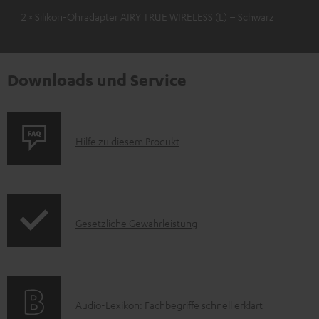
2 × Silikon-Ohradapter AIRY TRUE WIRELESS (L) – Schwarz
Downloads und Service
P
Hilfe zu diesem Produkt
r
o
d
I
Gesetzliche Gewährleistung
u
n
k
f
t
o
F
A
Audio-Lexikon: Fachbegriffe schnell erklärt
r
A