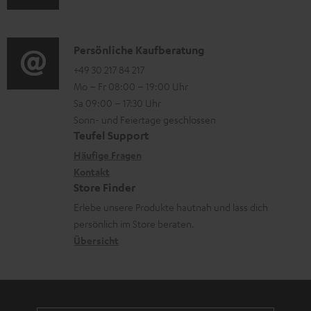
u
m
Q
d
a
s
i
K
Persönliche Kaufberatung
t
o
o
+49 30 217 84 217
i
Mo – Fr 08:00 – 19:00 Uhr
-
n
o
Sa 09:00 – 17:30 Uhr
L
t
n
Sonn- und Feiertage geschlossen
e
a
e
Teufel Support
x
k
n
Häufige Fragen
i
Kontakt
t
z
Store Finder
k
d
u
Erlebe unsere Produkte hautnah und lass dich
o
a
r
persönlich im Store beraten.
n
t
G
Übersicht
e
a
n
r
a