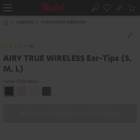
ZUM
NHALT
No
Abs
Startseite
Suche
RINGEN
Artike
im
ZUBEHÖR
KOPFHOERER ZUBEHOER
Waren
(18)
AIRY TRUE WIRELESS Ear-Tips (S,
M, L)
Farbe:
Night Black
Night
Pale
Silver
Steel
Black
Gold
White
Blue
DIE WARE IST DERZEIT NICHT LIEFERBAR