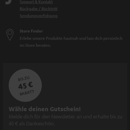
Support & Kontakt
Rückgabe / Rücktritt
Sendungsverfolgung
Store Finder
Erlebe unsere Produkte hautnah und lass dich persönlich
im Store beraten.
BIS ZU
45 €
RABATT
N
Wähle deinen Gutschein!
Melde dich für den Newsletter an und erhalte bis zu
e
45 € als Dankeschön.
w