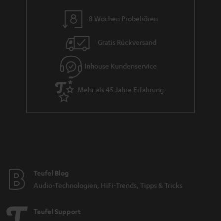
n
8 Wochen Probehören
t
i
Gratis Rückversand
e
Inhouse Kundenservice
Mehr als 45 Jahre Erfahrung
Teufel Blog
Audio-Technologien, HiFi-Trends, Tipps & Tricks
Teufel Support