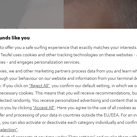
e Cancelling für eine
haltbar, um
ounds like you
o offer you a safe surfing experience that exactly matches your interests.
treaming von Spotify,
Teufel uses cookies and other tracking technologies on these websites - 
ensynchron übertragen
ties - and engages personalization services.
 für extra weiten
kies, we and other marketing partners process data from you and learn w
ass und starkem, präzisem
rough your behaviour on our website and information from your terminal de
: If you click on
"Reject All"
, you confirm our default setting, in which we o
tunden mit ANC, über 7
 necessary cookies. This means that you will receive recommendations, bu
elected randomly. You receive personalized advertising and content that is 
ider für viele Funktionen am
to you by clicking
"Accept All"
. Here you agree to the use of all cookies as 
fer and processing of your data in countries outside the EU/EEA. For an in
 in windigen, lauten
, you can also activate or deactivate each category individually and confi
eams, Zoom, Google Meet,
selection"
.
djust all consents at any time under "Data settings" and revoke them with