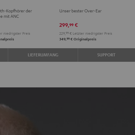
NC
PRO
PRO
th-Kopfhörer der
Unser bester Over-Ear
Night
Titanium
se mit ANC
teel
Black
Gray
299,
€
99
e
lue
r niedrigster Preis
229,
99
€
Letzter niedrigster Preis
99
nalpreis
349,
€
Originalpreis
LIEFERUMFANG
SUPPORT