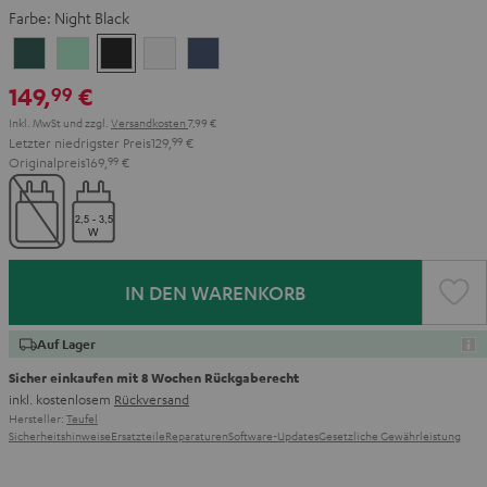
Farbe:
Night Black
Cosmic
Misty
Night
Silver
Steel
Teal
Green
Black
White
Blue
149,
€
99
Inkl. MwSt
und zzgl.
Versandkosten
7,99 €
Letzter niedrigster Preis
129,
99
€
Originalpreis
169,
99
€
IN DEN WARENKORB
Auf Lager
Sicher einkaufen mit 8 Wochen Rückgaberecht
inkl. kostenlosem
Rückversand
Hersteller:
Teufel
Sicherheitshinweise
Ersatzteile
Reparaturen
Software-Updates
Gesetzliche Gewährleistung