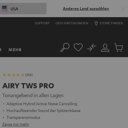
Anderes Land auswählen
USA
SUPPORT
GESCHÄFTSKUNDEN
STORE FINDER
No
R
MEHR
Suche
Mein
Artikel
Konto
im
Warenk
(358)
AIRY TWS PRO
Tonangebend in allen Lagen
Adaptive Hybrid Active Noise Cancelling
Hochauflösender Sound der Spitzenklasse
Transparenzmodus
Zeige mir mehr