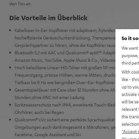
den Ton an.
Die Vorteile im Überblick
Kabelloser In-Ear-Kopfhörer mit adaptivem, hybridem Active Nois
hocheffiziente Geräuschunterdrückung, Transparenzmodus zusc
So it s
Gesprächspartner zu hören, ohne die Kopfhörer rauszunehmen
We want t
Bluetooth 5.2 mit AAC und Qualcomm® aptX™ Adaptive für Musiks
purpose, 
Amazon Music, YouTube, Apple Music & Co., Videoton wird lipp
third par
Hoch belastbare Linear-HD-Töner mit großen 10-mm-Membranen
With coo
Frequenzgang, präzise Höhen, warme Mitten, druckvollem Oberb
like - th
Tiefbass bis 8 Hz wie bei großen Over-Ear-Kopfhörern
up to you
Gesamtspieldauer mit Case über 32 Stunden ohne ANC, über 19 S
activate
Stunden ohne ANC mit einer Ladung
will be s
Spritzwasserschutz nach IPX4, erweiterte Touch-Bedienung und Sl
relevant 
Ohrhörer, auch bei Regen
the trans
Qualcomm® cVc sichert eine perfekte Sprachqualität in Calls auch
selection
Umgebungen auch dank insgesamt 6 Mikrofonen, geeignet für T
"Accept 
Facetime, Google Assistant und Siri
You can a