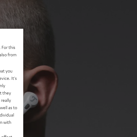
 For this
also from
hat you
vice. It's
nly
t they
really
well as to
dividual
rm with
 effect