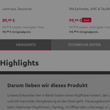
2
2
2
2
2
TWS
TWS
TWS
TWS
Lärm aus. Sound an.
Mit Earhooks, ANC & Teufe
Night
Pure
Ruby
Sage
Space
2
2
2
2
Black
White
Red
Green
Blue
Misty
Moon
Night
Space
89,
€
99,
€
99
99
Deal
Green
Gray
Black
Blue
69,
99
€
Letzter niedrigster Preis
119,
99
€
Letzter niedrigster Prei
99
99
99,
€
Originalpreis
119,
€
Originalpreis
HIGHLIGHTS
TECHNISCHE DATEN
Highlights
Darum lieben wir dieses Produkt
Unsere Entwickler hier in Berlin haben einen Kopfhörer kreiert, der 
und mit maximaler Klangleistung an den Start geht. Herausgekomm
beim intensiven Musikhören, Gaming, im Office oder unterwegs: in de