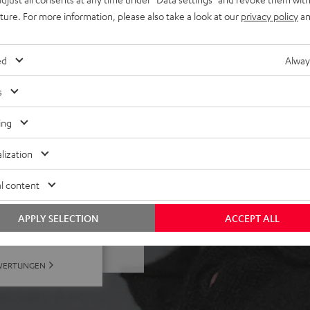
eige auf iOS, Android sowie
uture. For more information, please also take a look at our
privacy policy
an
s antibakteriellem Silikon,
d Notebook), Pausieren der
ed
Alway
s
ing
lization
l content
ei 358 Bewertungen)
APPLY SELECTION
ACCEPT ALL
WERTUNGEN