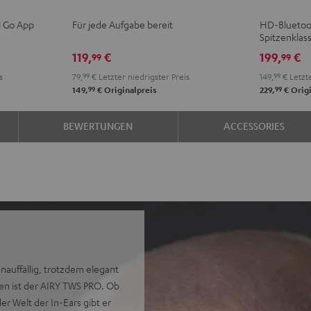
TWS
TWS
TWS
TWS
NC
NC
l Go App
Für jede Aufgabe bereit
HD-Bluetoo
3
3
3
3
3
3
3
Spitzenklas
Misty
Night
Pure
Steel
Night
Pearl
S
119,
€
199,
€
99
99
Green
Black
White
Blue
Black
Whit
B
s
79,
99
€
Letzter niedrigster Preis
149,
99
€
Letzte
99
99
149,
€
Originalpreis
229,
€
Origi
BEWERTUNGEN
ACCESSORIES
unauffällig, trotzdem elegant
en ist der AIRY TWS PRO. Ob
r Welt der In-Ears gibt er