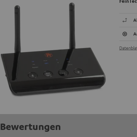
FeinTec
A
A
Datenblat
Bewertungen