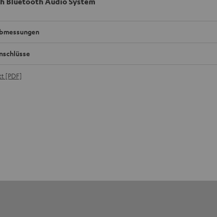
h Bluetooth Audio System
bmessungen
nschlüsse
t [PDF]