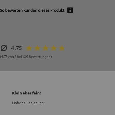
So bewerten Kunden dieses Produkt
4.75
(4.75 von 5 bei 109 Bewertungen)
Klein aber fein!
Einfache Bedienung!