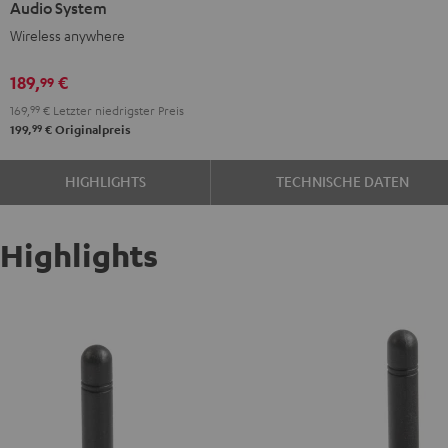
Audio System
+
Wireless anywhere
FeinTech
Bluetooth
189,
€
99
Audio
169,
99
€
Letzter niedrigster Preis
System
99
199,
€
Originalpreis
Night
Black
HIGHLIGHTS
TECHNISCHE DATEN
Highlights