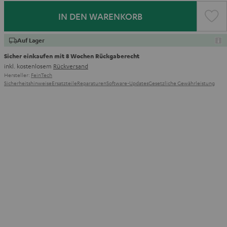
IN DEN WARENKORB
Auf Lager
Sicher einkaufen mit 8 Wochen Rückgaberecht
inkl. kostenlosem
Rückversand
Hersteller:
FeinTech
Sicherheitshinweise
Ersatzteile
Reparaturen
Software-Updates
Gesetzliche Gewährleistung