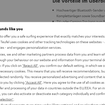
Die Vorteile im Überbl
Hochwertiger Bluetooth-Sender u
Komplettanlagen sowie Soundbar
TV- oder Gaming-Ton kann zum Bei
Qualität gesendet werden
ounds like you
Musik vom Smartphone kann zum B
o offer you a safe surfing experience that exactly matches your interests.
Je 2 Eingänge und Ausgänge: 3,5
Teufel uses cookies and other tracking technologies on these websites - 
Wände oder andere Hindernisse)
ties - and engages personalization services.
Unterstützt alle gängigen Blueto
kies, we and other marketing partners process data from you and learn w
Unterstützt zudem hochwertige 
rough your behaviour on our website and information from your terminal de
Lippensynchrone Übertragung, B
: If you click on
"Reject All"
, you confirm our default setting, in which we o
Ausgängen
 necessary cookies. This means that you will receive recommendations, bu
Unterstützt Multipoint- und Dual
elected randomly. You receive personalized advertising and content that is 
Wiedergabe an zwei Kopfhörern)
to you by clicking
"Accept All"
. Here you agree to the use of all cookies as 
fer and processing of your data in countries outside the EU/EEA. For an in
, you can also activate or deactivate each category individually and confi
selection"
.
djust all consents at any time under "Data settings" and revoke them with