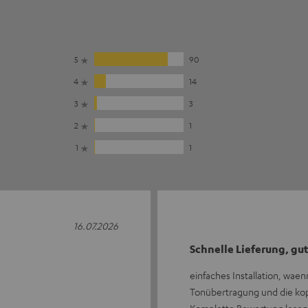
5
90
4
14
3
3
2
1
1
1
16.07.2026
Schnelle Lieferung, gut
einfaches Installation, waen
Tonübertragung und die ko
Komplette Bewertung lesen