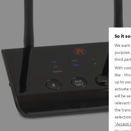
So it s
We want t
purpose, 
third par
With coo
like - th
up to you
activate
will be s
relevant 
the trans
selection
"Accept 
You can a