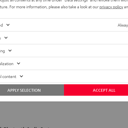
uture. For more information, please also take a look at our
privacy policy
an
ed
Alway
s
ing
lization
l content
APPLY SELECTION
ACCEPT ALL