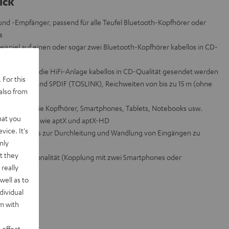
ick
nd -Empfänger, passend für alle Teufel Bluetooth-Kopfhörer oder
s
spiel auf einen oder sogar zwei Bluetooth-Kopfhörer kabellos in CD-
eispiel auf die HiFi-Anlage kabellos in CD-Qualität gesendet werden
 For this
-mm-Klinke und SPDIF (TOSLINK), Reichweiten von bis zu 15 m (ohne
also from
oth-Geräte wie Kopfhörer, Smartphones, Tablets, Notebooks usw.
hat you
Audiocodecs wie aptX und aptX-HD
vice. It's
ypass-Modus zur Durchleitung und Wandlung von Eingängen zu
nly
t they
point-Funktionalität (Kopplung mit zwei Smartphones oder
really
well as to
dividual
rm with
 effect