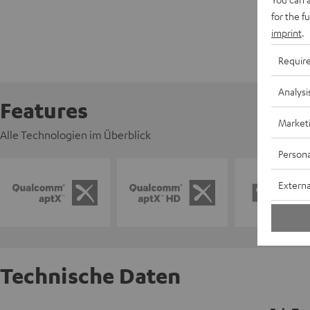
for the f
imprint
.
Requir
Analysi
Features
Market
Alle Technologien im Überblick
Persona
Externa
Technische Daten