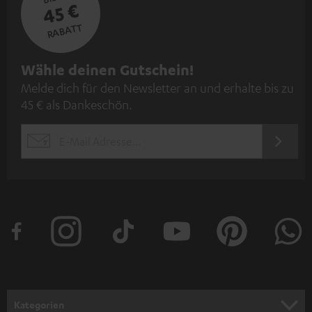
45 €
RABATT
N
Wähle deinen Gutschein!
Melde dich für den Newsletter an und erhalte bis zu
e
45 € als Dankeschön.
w
s
JETZT
EMAIL
l
ANME
WIDGET
e
t
t
e
r
a
n
Kategorien