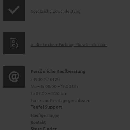
m
o
F
H
I
Gesetzliche Gewährleistung
r
A
e
n
m
Q
r
f
a
s
u
o
t
A
Audio-Lexikon: Fachbegriffe schnell erklärt
n
r
i
u
t
m
o
d
e
a
n
i
K
Persönliche Kaufberatung
r
t
e
o
o
+49 30 217 84 217
l
i
n
Mo – Fr 08:00 – 19:00 Uhr
-
n
a
o
z
Sa 09:00 – 17:30 Uhr
L
t
d
n
u
Sonn- und Feiertage geschlossen
e
a
e
e
Teufel Support
m
x
k
n
n
Häufige Fragen
V
i
Kontakt
t
z
e
Store Finder