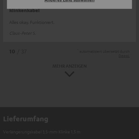
klinkenkabel
Alles okay. Funktioniert.
Claus-Peter S.
*
10
/ 37
automatisiert übersetzt durch
DeepL
MEHR ANZEIGEN
Lieferumfang
Verlängerungskabel 3,5-mm-Klinke 1,5 m