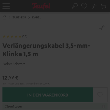
ZUM
NHALT
No
Abs
Startseite
Suche
RINGEN
Artike
im
ZUBEHÖR
KABEL
Waren
(38)
Verlängerungskabel 3,5-mm-
Klinke 1,5 m
Farbe:
Schwarz
12,
€
99
Inkl. MwSt
und zzgl.
Versandkosten
2,99 €
IN DEN WARENKORB
Auf Lager