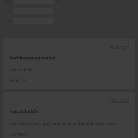
3
0
2
0
1
0
18.07.2026
Verlängerungskabel
voll zufrieden
Rudolf V.
17.06.2026
Top Zubehör
Das Kabel ist sehr gut verarbeitet und ist jeden Cent wert.
Michael S.