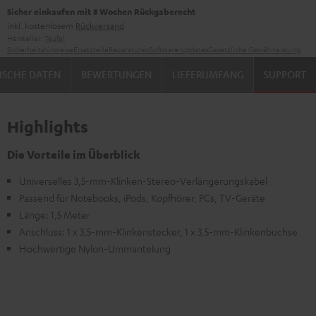
Sicher einkaufen mit 8 Wochen Rückgaberecht
inkl. kostenlosem
Rückversand
Hersteller:
Teufel
Sicherheitshinweise
Ersatzteile
Reparaturen
Software-Updates
Gesetzliche Gewährleistung
ISCHE DATEN
BEWERTUNGEN
LIEFERUMFANG
SUPPORT
Highlights
Die Vorteile im Überblick
Universelles 3,5-mm-Klinken-Stereo-Verlängerungskabel
Passend für Notebooks, iPods, Kopfhörer, PCs, TV-Geräte
Länge: 1,5 Meter
Anschluss: 1 x 3,5-mm-Klinkenstecker, 1 x 3,5-mm-Klinkenbuchse
Hochwertige Nylon-Ummantelung