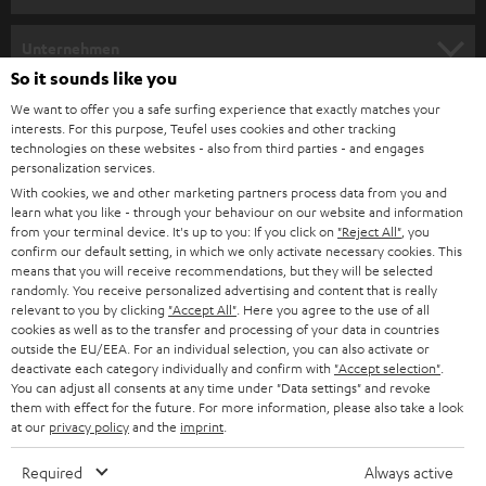
m
HEIMKINO
e
Unternehmen
l
So it sounds like you
HEIMKINO-KOMPLETTANLAGEN
SUPPORT
d
Teufel Onlineshops
We want to offer you a safe surfing experience that exactly matches your
interests. For this purpose, Teufel uses cookies and other tracking
SOUNDBARS
u
KARRIERE
technologies on these websites - also from third parties - and engages
DEUTSCHLAND
personalization services.
n
STEREO
With cookies, we and other marketing partners process data from you and
PRESSE & MARKETING
g
learn what you like - through your behaviour on our website and information
ÖSTERREICH
SMART HOME
from your terminal device. It's up to you: If you click on
"Reject All"
, you
GESCHÄFTSKUNDEN
confirm our default setting, in which we only activate necessary cookies. This
means that you will receive recommendations, but they will be selected
SCHWEIZ
BLUETOOTH-LAUTSPRECHER
PARTNERPROGRAMM
randomly. You receive personalized advertising and content that is really
relevant to you by clicking
"Accept All"
. Here you agree to the use of all
KOPFHÖRER
cookies as well as to the transfer and processing of your data in countries
NIEDERLANDE
BLOG
outside the EU/EEA. For an individual selection, you can also activate or
deactivate each category individually and confirm with
"Accept selection"
.
BLUETOOTH-KOPFHÖRER
NEWSLETTER
You can adjust all consents at any time under "Data settings" and revoke
BELGIEN
them with effect for the future. For more information, please also take a look
STEREOANLAGEN
at our
privacy policy
and the
imprint
.
STORES
FRANKREICH
LAUTSPRECHER
Required
Always active
DEINE VORTEILE BEI TEUFEL