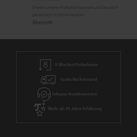
k
d
u
r
Erlebe unsere Produkte hautnah und lass dich
o
a
r
s
persönlich im Store beraten.
n
t
G
Übersicht
a
e
a
n
n
r
d
a
n
8 Wochen Probehören
t
i
Gratis Rückversand
e
Inhouse Kundenservice
Mehr als 45 Jahre Erfahrung