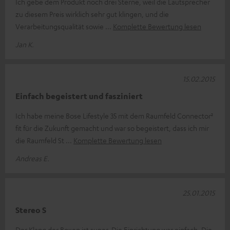
Ich gebe dem Produkt noch drei Sterne, weil die Lautsprecher
zu diesem Preis wirklich sehr gut klingen, und die
Verarbeitungsqualität sowie
Komplette Bewertung lesen
Jan K.
15.02.2015
Einfach begeistert und fasziniert
Ich habe meine Bose Lifestyle 35 mit dem Raumfeld Connector²
fit für die Zukunft gemacht und war so begeistert, dass ich mir
die Raumfeld St
Komplette Bewertung lesen
Andreas E.
25.01.2015
Stereo S
Der Klang der Boxen ist super. Die Einrichtung war einfach. Die