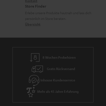
i
Kontakt
t
z
a
Store Finder
k
d
u
d
Erlebe unsere Produkte hautnah und lass dich
o
a
r
e
persönlich im Store beraten.
n
t
G
Übersicht
n
e
a
n
r
a
n
8 Wochen Probehören
t
i
Gratis Rückversand
e
Inhouse Kundenservice
Mehr als 45 Jahre Erfahrung