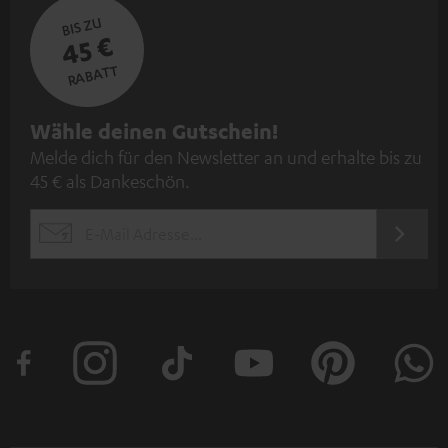
BIS ZU
45 €
RABATT
N
Wähle deinen Gutschein!
Melde dich für den Newsletter an und erhalte bis zu
e
45 € als Dankeschön.
w
s
JETZT
EMAIL
l
ANME
WIDGET
e
t
t
e
r
a