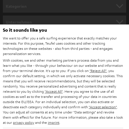
n
Kategorien
m
HEIMKINO
e
Unternehmen
l
So it sounds like you
HEIMKINO-KOMPLETTANLAGEN
SUPPORT
d
Teufel Onlineshops
We want to offer you a safe surfing experience that exactly matches your
interests. For this purpose, Teufel uses cookies and other tracking
SOUNDBARS
u
KARRIERE
technologies on these websites - also from third parties - and engages
DEUTSCHLAND
personalization services.
n
STEREO
With cookies, we and other marketing partners process data from you and
PRESSE & MARKETING
g
learn what you like - through your behaviour on our website and information
ÖSTERREICH
SMART HOME
from your terminal device. It's up to you: If you click on
"Reject All"
, you
GESCHÄFTSKUNDEN
confirm our default setting, in which we only activate necessary cookies. This
means that you will receive recommendations, but they will be selected
SCHWEIZ
BLUETOOTH-LAUTSPRECHER
PARTNERPROGRAMM
randomly. You receive personalized advertising and content that is really
relevant to you by clicking
"Accept All"
. Here you agree to the use of all
KOPFHÖRER
cookies as well as to the transfer and processing of your data in countries
NIEDERLANDE
BLOG
outside the EU/EEA. For an individual selection, you can also activate or
deactivate each category individually and confirm with
"Accept selection"
.
BLUETOOTH-KOPFHÖRER
NEWSLETTER
You can adjust all consents at any time under "Data settings" and revoke
BELGIEN
them with effect for the future. For more information, please also take a look
STEREOANLAGEN
at our
privacy policy
and the
imprint
.
STORES