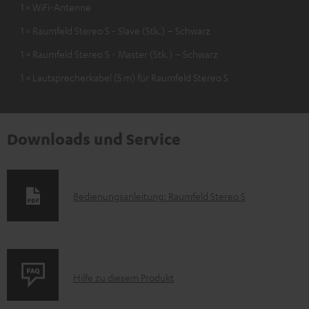
1 × WiFi-Antenne
1 × Raumfeld Stereo S - Slave (Stk.) – Schwarz
1 × Raumfeld Stereo S - Master (Stk.) – Schwarz
1 × Lautsprecherkabel (5 m) für Raumfeld Stereo S
Downloads und Service
D
Bedienungsanleitung: Raumfeld Stereo S
o
k
u
P
m
Hilfe zu diesem Produkt
r
e