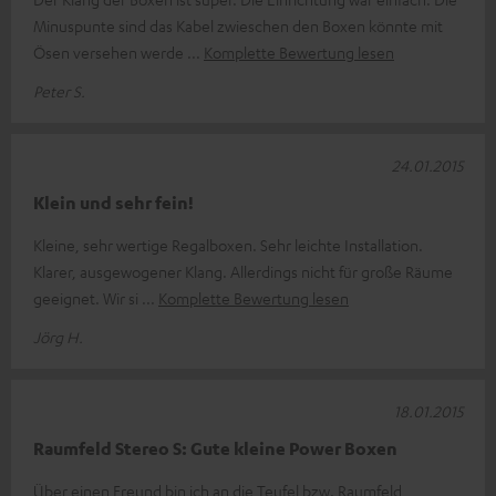
Minuspunte sind das Kabel zwieschen den Boxen könnte mit
Ösen versehen werde
Komplette Bewertung lesen
Peter S.
24.01.2015
Klein und sehr fein!
Kleine, sehr wertige Regalboxen. Sehr leichte Installation.
Klarer, ausgewogener Klang. Allerdings nicht für große Räume
geeignet. Wir si
Komplette Bewertung lesen
Jörg H.
18.01.2015
Raumfeld Stereo S: Gute kleine Power Boxen
Über einen Freund bin ich an die Teufel bzw. Raumfeld