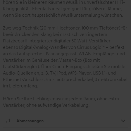
hören Sie in kleineren Räumen Musik in unverfälschter HiFi-
Klangqualität. Ebenfalls ideal geeignet für größere Räume,
wenn Sie dort hauptsächlich Musikuntermalung wünschen.
Zweiweg-Technik (20 mm-Hochtöner, 100 mm-Tieftöner) für
beeindruckenden Klang bei drastisch verringertem
Platzbedarf! Integrierter digitaler 50 Watt-Verstärker –
ebenso Digital/Analog-Wandler von Cirrus Logic™ – perfekt
an das Lautsprecher-Paar angepasst. WLAN-Empfänger und
Verstärker im Gehäuse der Master-Box (Box mit
Lautstärkeregler). Über Cinch-Eingang schließen Sie mobile
Audio-Quellen an, z. B. TV, iPod, MP3-Player. USB 1.1- und
Ethernet-Anschluss. 5 m-Lautsprecherkabel, 3 m-Stromkabel
im Lieferumfang.
Hören Sie Ihre Lieblingsmusik in jedem Raum, ohne extra
Verstärker, ohne aufwändige Verkabelung!
Abmessungen