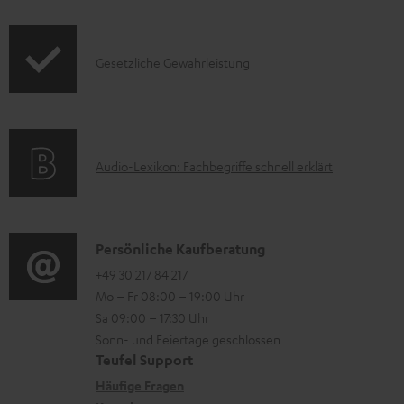
o
n
d
t
I
Gesetzliche Gewährleistung
u
e
n
k
z
f
t
u
o
F
m
A
Audio-Lexikon: Fachbegriffe schnell erklärt
r
A
H
u
m
Q
e
d
a
s
r
i
K
Persönliche Kaufberatung
t
u
o
o
+49 30 217 84 217
i
n
Mo – Fr 08:00 – 19:00 Uhr
-
n
o
t
Sa 09:00 – 17:30 Uhr
L
t
n
e
Sonn- und Feiertage geschlossen
e
a
e
Teufel Support
r
x
k
n
Häufige Fragen
l