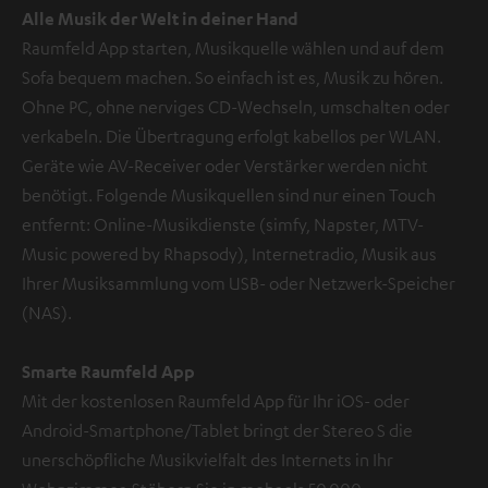
Alle Musik der Welt in deiner Hand
Raumfeld App starten, Musikquelle wählen und auf dem
Sofa bequem machen. So einfach ist es, Musik zu hören.
Ohne PC, ohne nerviges CD-Wechseln, umschalten oder
verkabeln. Die Übertragung erfolgt kabellos per WLAN.
Geräte wie AV-Receiver oder Verstärker werden nicht
benötigt. Folgende Musikquellen sind nur einen Touch
entfernt: Online-Musikdienste (simfy, Napster, MTV-
Music powered by Rhapsody), Internetradio, Musik aus
Ihrer Musiksammlung vom USB- oder Netzwerk-Speicher
(NAS).
Smarte Raumfeld App
Mit der kostenlosen Raumfeld App für Ihr iOS- oder
Android-Smartphone/Tablet bringt der Stereo S die
unerschöpfliche Musikvielfalt des Internets in Ihr