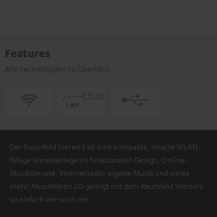
Features
Alle Technologien im Überblick
Der Raumfeld Stereo S ist eine kompakte, smarte WLAN-
fähige Stereoanlage im funktionalen Design. Online-
Musikdienste, Internetradio, eigene Musik und vieles
mehr: Musikhören 2.0 gelingt mit dem Raumfeld Stereo S
so einfach wie noch nie.