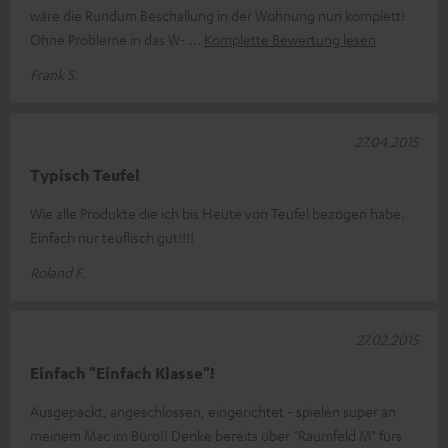
wäre die Rundum Beschallung in der Wohnung nun komplett!
Ohne Probleme in das W-
Komplette Bewertung lesen
Frank S.
27.04.2015
Typisch Teufel
Wie alle Produkte die ich bis Heute von Teufel bezogen habe.
Einfach nur teuflisch gut!!!!
Roland F.
27.02.2015
Einfach "Einfach Klasse"!
Ausgepackt, angeschlossen, eingerichtet - spielen super an
meinem Mac im Büro!! Denke bereits über "Raumfeld M" fürs