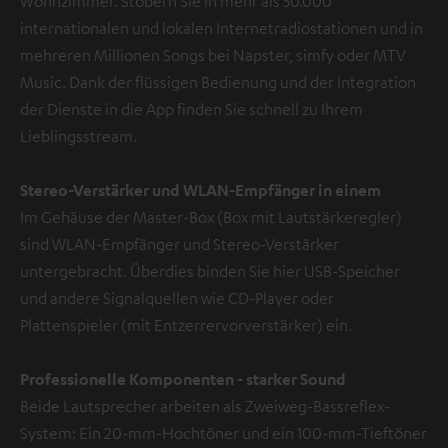
Wohnzimmer. Stöbern Sie in mehr als 50.000
internationalen und lokalen Internetradiostationen und in
mehreren Millionen Songs bei Napster, simfy oder MTV
Music. Dank der flüssigen Bedienung und der Integration
der Dienste in die App finden Sie schnell zu Ihrem
Lieblingsstream.
Stereo-Verstärker und WLAN-Empfänger in einem
Im Gehäuse der Master-Box (Box mit Lautstärkeregler)
sind WLAN-Empfänger und Stereo-Verstärker
untergebracht. Überdies binden Sie hier USB-Speicher
und andere Signalquellen wie CD-Player oder
Plattenspieler (mit Entzerrervorverstärker) ein.
Professionelle Komponenten
- starker Sound
Beide Lautsprecher arbeiten als Zweiweg-Bassreflex-
System: Ein 20-mm-Hochtöner und ein 100-mm-Tieftöner