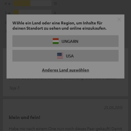
4
13
3
4
2
0
Wähle ein Land oder eine Region, um Inhalte für
deinen Standort zu sehen und online einzukaufen.
1
0
UNGARN
USA
14.06.2015
Das macht Spaß!!
Anderes Land auswählen
Einfaches einrichten, einfache Bedienung. Das macht Spaß!!
Teja T.
25.05.2015
klein und fein!
Habe mir nach einem One nun noch dieses Paar gekauft! Damit