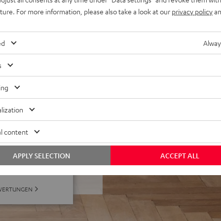
, chirurgisch präzisem
uture. For more information, please also take a look at our
privacy policy
an
Stationstasten, FSC®-
derner, edler Schleiflack
 Streaming / Raumfeld Serie
ed
Alway
s
ing
lization
l content
bei 65 Bewertungen)
APPLY SELECTION
ACCEPT ALL
WERTUNGEN