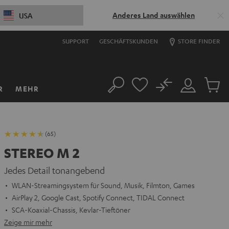
Anderes Land auswählen
USA
SUPPORT
GESCHÄFTSKUNDEN
STORE FINDER
No
R
MEHR
Suche
Mein
Artikel
Konto
im
Warenk
(65)
STEREO M 2
Jedes Detail tonangebend
WLAN-Streamingsystem für Sound, Musik, Filmton, Games
AirPlay 2, Google Cast, Spotify Connect, TIDAL Connect
SCA-Koaxial-Chassis, Kevlar-Tieftöner
Zeige mir mehr