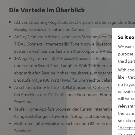
Die Vorteile im Überblick
Aktives Streaming-Regallautsprecherpaar mit überragendem Ste
Musikgenre sowie Filmton und Games
AirPlay 2 für verlustfreies, kabelloses Streamen von Musik, Google
So it s
TIDAL Connect, Internetradio TuneIn sowie Bluetooth für eine ri
We want t
System anwählbar aus fast allen Musik-Apps wie Amazon Music
purpose, 
3-Wege-System mit SCA-Koaxial-Chassis als Punktschallquelle für 
third par
und breitem Sweet Spot, Langhub-Wok-Tieftöner aus Kevlar für gr
With coo
abgrundtiefen Bass bei hoher Impulstreue, modernste DSP-Techno
like - th
Endstufe mit je 100 Watt (RMS) für unerreichte Belastbarkeit und 
up to you
Anschlüsse: Line-In für z. B. Plattenspieler, Optical-In für eine 
activate
bei Anschluss des TV-Geräts oder Notebooks, Ethernet, Automa
will be s
Stand-by
relevant 
Teufel Home App fürs Browsen der TuneIn Internetradio-Sendern 
the trans
Klangeinstellungen, Favoriten, Setup, Lautstärkeregelung
selection
Multiroom: höre Musik in verschiedenen Räumen mit weiteren Air
"Accept 
Speakern
You can a