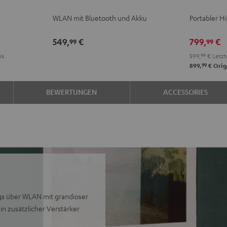
Schwarz
Weiß
Schwarz
WLAN mit Bluetooth und Akku
Portabler H
549,
€
799,
€
99
99
is
599,
99
€
Letzt
99
899,
€
Orig
BEWERTUNGEN
ACCESSORIES
gs über WLAN mit grandioser
in zusätzlicher Verstärker