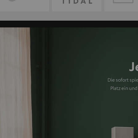
J
Die sofort sp
Platz ein un