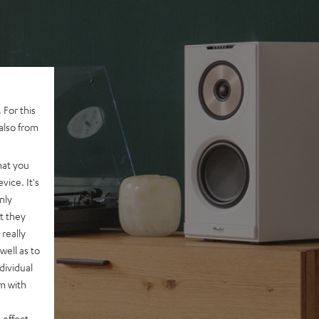
 For this
also from
hat you
vice. It's
nly
t they
really
well as to
dividual
rm with
 effect