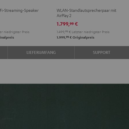
2
2
iFi-Streaming-Speaker
WLAN-Standlautsprecherpaar mit
Schwarz
Weiß
AirPlay 2
1.799,
€
99
er niedrigster Preis
1.499,
99
€
Letzter niedrigster Preis
99
inalpreis
1.999,
€
Originalpreis
LIEFERUMFANG
SUPPORT