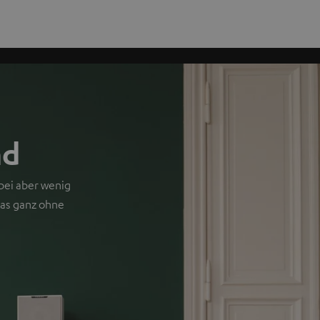
nd
bei aber wenig
das ganz ohne