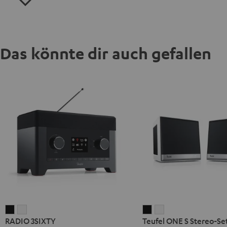
Das könnte dir auch gefallen
RADIO
RADIO
Teufel
Teufel
RADIO 3SIXTY
Teufel ONE S Stereo-Se
3SIXTY
3SIXTY
ONE
ONE