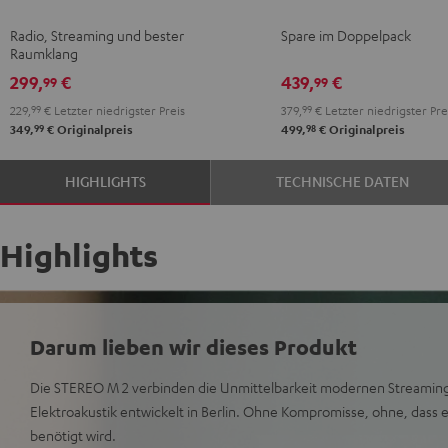
Schwarz
Weiß
S
S
Radio, Streaming und bester
Spare im Doppelpack
Stereo-
Stereo-
Raumklang
Set
Set
299,
€
439,
€
99
99
Schwarz
Weiß
229,
99
€
Letzter niedrigster Preis
379,
99
€
Letzter niedrigster Pre
99
98
349,
€
Originalpreis
499,
€
Originalpreis
HIGHLIGHTS
TECHNISCHE DATEN
Highlights
Darum lieben wir dieses Produkt
Die STEREO M 2 verbinden die Unmittelbarkeit modernen Streamin
Elektroakustik entwickelt in Berlin. Ohne Kompromisse, ohne, dass e
benötigt wird.