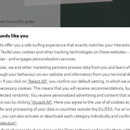
reo-Sound für jedes
 Cast, Spotify Connect,
ounds like you
esige Auswahl von Musikapps,
o offer you a safe surfing experience that exactly matches your interests.
Teufel uses cookies and other tracking technologies on these websites - 
beispiellose Räumlichkeit
ties - and engages personalization services.
iffige Mitten sowie
kies, we and other marketing partners process data from you and learn w
logie mit 2 x Class-D-
rough your behaviour on our website and information from your terminal de
Pegel von bis zu 109 dB SPL
: If you click on
"Reject All"
, you confirm our default setting, in which we o
lippensynchrone Wiedergabe
 necessary cookies. This means that you will receive recommendations, bu
tisches Aufwachen aus dem
elected randomly. You receive personalized advertising and content that is 
to you by clicking
"Accept All"
. Here you agree to the use of all cookies as 
und Podcasts, sowie für
fer and processing of your data in countries outside the EU/EEA. For an in
, you can also activate or deactivate each category individually and confi
Play 2 oder Google Cast
selection"
.
djust all consents at any time under "Data settings" and revoke them with