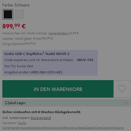
Farbe:
Schwarz
Schwarz
Weiß
899,
€
99
Preis pro Paar inkl. MwSt
und zzgl.
Versandkosten
24,99 €
Letzter niedrigster Preis
799,
99
€
Originalpreis
999,
99
€
1
Gratis USB-C Kopfhörer
Teufel MOVE 2
Code kopieren und im Warenkorb einlösen.
MOV-T4S
Nur für kurze Zeit
Angebot endet in
0
0
D
:
0
6
H
:
2
3
M
:
4
1
S
IN DEN WARENKORB
Auf Lager
Sicher einkaufen mit 8 Wochen Rückgaberecht
inkl. kostenlosem
Rückversand
Hersteller:
Teufel
Sicherheitshinweise
Ersatzteile
Reparaturen
Software-Updates
Gesetzliche Gewährleistung