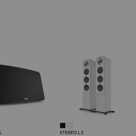
STEREO
STEREO
L
STEREO L 2
L
L