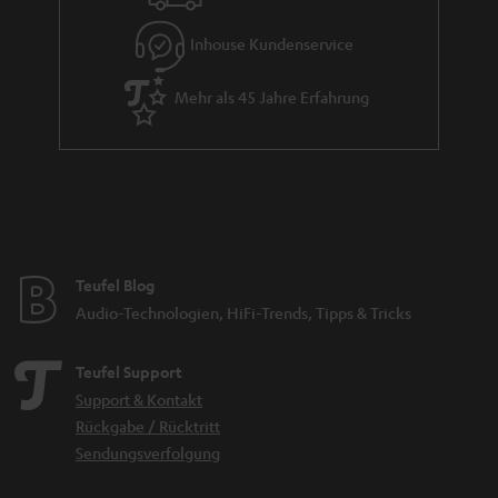
Reisen geht, kann die Soundbar einfach mitnehmen und an jeden
Inhouse Kundenservice
Fernseher über HDMI anschließen, oder einfach Musik über das
Smartphone bzw. Tablet abspielen (kein Akku verbaut, nur per
Stromanschluss).
Mehr als 45 Jahre Erfahrung
Mini-Soundbar mit mehr Power – Die Cinebar One Plus
Die
Cinebar One Plus
legt noch eine Schippe oben drauf. Damit der bereits
starke Sound der Cinebar noch stärker wird, gibt es die Cinebar One in der
Plus-Variante mit einem Subwoofer. Somit ist es
das perfekte Duo für
. Der kabellose 165-mm-Subwoofer, bereits bekannt von
kleinere Räume
der Cinebar 11, deckt einen Frequenzbereich von 33-200 Hz ab und ist mit
maximalen 104 dB ein kräftiger Partner für die Soundbar. Erhältlich sind die
Teufel Blog
Cinebar One und Cinebar One Plus in schwarz und weiß.
Audio-Technologien, HiFi-Trends, Tipps & Tricks
Verwandte Themen
Soundbar Vergleich
Teufel Support
Heimkino
Support & Kontakt
Rückgabe / Rücktritt
WLAN Soundbar
Sendungsverfolgung
Soundbar mit Subwoofer: Was die Kombination möglich macht