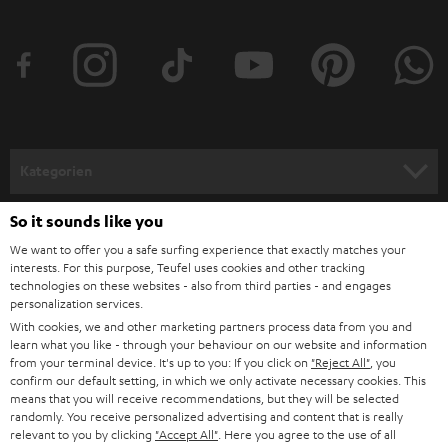
t
t
e
r
a
n
Kategorien
m
HEIMKINO
e
So it sounds like you
Unternehmen
l
We want to offer you a safe surfing experience that exactly matches your
HEIMKINO-KOMPLETTANLAGEN
interests. For this purpose, Teufel uses cookies and other tracking
SUPPORT
d
Teufel Onlineshops
technologies on these websites - also from third parties - and engages
personalization services.
SOUNDBARS
u
KARRIERE
DEUTSCHLAND
With cookies, we and other marketing partners process data from you and
n
learn what you like - through your behaviour on our website and information
STEREO
PRESSE & MARKETING
from your terminal device. It's up to you: If you click on
"Reject All"
, you
g
confirm our default setting, in which we only activate necessary cookies. This
ÖSTERREICH
SMART HOME
means that you will receive recommendations, but they will be selected
GESCHÄFTSKUNDEN
randomly. You receive personalized advertising and content that is really
relevant to you by clicking
"Accept All"
. Here you agree to the use of all
SCHWEIZ
BLUETOOTH-LAUTSPRECHER
PARTNERPROGRAMM