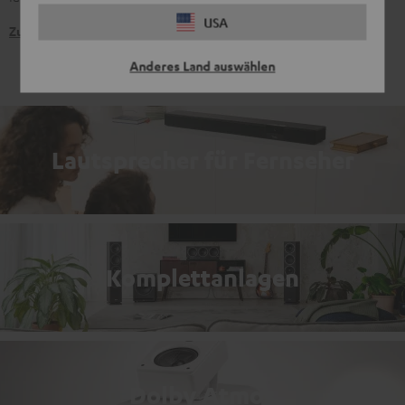
USA
Zu den Produkten
Anderes Land auswählen
Lautsprecher für Fernseher
Komplettanlagen
Dolby Atmos