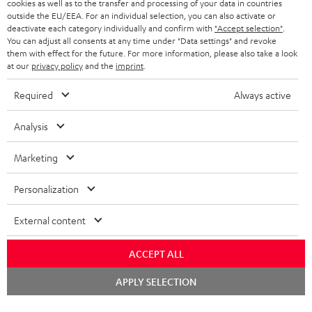
cookies as well as to the transfer and processing of your data in countries
outside the EU/EEA. For an individual selection, you can also activate or
KOPFHÖRER
deactivate each category individually and confirm with
"Accept selection"
.
NIEDERLANDE
BLOG
You can adjust all consents at any time under "Data settings" and revoke
BLUETOOTH-KOPFHÖRER
them with effect for the future. For more information, please also take a look
NEWSLETTER
at our
privacy policy
and the
imprint
.
BELGIEN
STEREOANLAGEN
STORES
Required
Always active
FRANKREICH
LAUTSPRECHER
DEINE VORTEILE BEI TEUFEL
Analysis
POLEN
ULTIMA-SERIE
TEUFEL STORY
Marketing
Technische Änderungen, Tippfehler und Irrtum vorbehalten. Das auf unseren
IN-EAR-KOPFHÖRER
SPANIEN
UNSER MANAGEMENT
Fotos abgebildete Zubehör ist nicht im Lieferumfang enthalten. Etwaige
Personalization
Entsorgungsgebühren für Batterien sind im Preis inbegriffen.
FANSHOP
NACHHALTIGKEIT
External content
ITALIEN
©2026 Lautsprecher Teufel GmbH - All rights reserved.
NEUHEITEN
UNSERE WERTE
ACCEPT ALL
USA
Impressum
AGB
Datenschutz
Daten-Einstellungen
EU Data Act
BARRIEREFREIHEIT
Vertrag widerrufen
Chat
APPLY SELECTION
starten
WEITERE LÄNDER