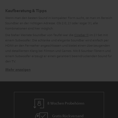
Daten an Drittplattformen übermittelt werden.
Weitere
Kaufberatung & Tipps
Informationen sind in der Datenschutzerklärung unter I zu
finden
Wenn man den besten Sound in kompakter Form sucht, ist man im Bereich
.
Soundbar an der richtigen Adresse. Ob 2.0, 2.1 oder sogar 3.1, alle
Kombinationen sind hier möglich.
Die bisher kleinste Soundbar von Teufel war die
Cinebar 11
im 2.1 Set mit
einem Subwoofer. Die schlanke und elegante Soundbar wird einfach per
HDMI an den Fernseher angeschlossen und bietet einen überzeugenden
und detaillierten Klang bei Filmton und Games. Mit 8 Sounbar-Tönern und
einem Subwoofer erzeugt er einen garantiert beeindruckenden Sound für
den TV.
Mehr anzeigen
Kompakt, kompakter, Mini-Soundbar
Die neuste Generation der Teufel Soundbar ist die Mini-Soundbar:
Cinebar
One
. Die kleine Soundbar mit der größten Klappe besitzt 4 High-
Performance-Töner und nutzt, ähnlich wie der Bamster Pro, die Teufel
Dynamore Ultra Technologie mit Side-Firing-Speaker für einen breiteren
Raumklang. Ebenfalls enthalten sind Bluetooth, HDMI CEC und ARC, Line-
8 Wochen Probehören
In, ein optischer Digitaleingang und eine Fernbedienung.
Zudem ist der kleine Teufel dank einer integrierten Soundkarte,
auch als
Gratis Rückversand
Wer also spontan auf
einzelner Bluetooth Lautsprecher verwendbar!