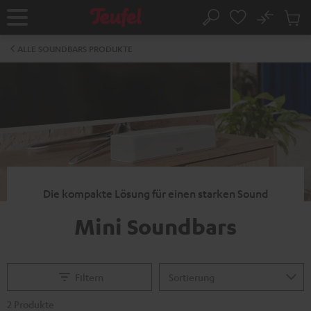
ZUM
NHALT
No
Abs
Startseite
Suche
RINGEN
Artike
im
ALLE SOUNDBARS PRODUKTE
Waren
Die kompakte Lösung für einen starken Sound
Mini Soundbars
Filtern
2 Produkte