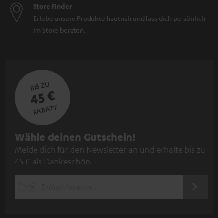
Store Finder
Erlebe unsere Produkte hautnah und lass dich persönlich
im Store beraten.
BIS ZU
45 €
RABATT
N
Wähle deinen Gutschein!
Melde dich für den Newsletter an und erhalte bis zu
e
45 € als Dankeschön.
w
s
JETZT
EMAIL
l
ANME
WIDGET
e