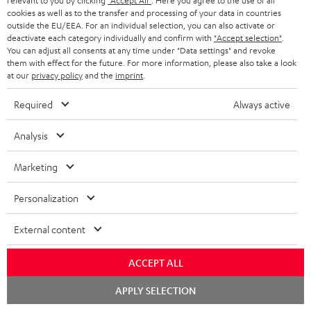
relevant to you by clicking
"Accept All"
. Here you agree to the use of all
n
cookies as well as to the transfer and processing of your data in countries
Kategorien
outside the EU/EEA. For an individual selection, you can also activate or
m
deactivate each category individually and confirm with
"Accept selection"
.
You can adjust all consents at any time under "Data settings" and revoke
HEIMKINO
e
Unternehmen
them with effect for the future. For more information, please also take a look
l
at our
privacy policy
and the
imprint
.
HEIMKINO-KOMPLETTANLAGEN
SUPPORT
d
Teufel Onlineshops
Required
Always active
SOUNDBARS
u
KARRIERE
DEUTSCHLAND
Analysis
n
STEREO
PRESSE & MARKETING
g
Marketing
ÖSTERREICH
SMART HOME
GESCHÄFTSKUNDEN
Personalization
SCHWEIZ
BLUETOOTH-LAUTSPRECHER
PARTNERPROGRAMM
External content
KOPFHÖRER
NIEDERLANDE
BLOG
ACCEPT ALL
BLUETOOTH-KOPFHÖRER
NEWSLETTER
BELGIEN
Chat
APPLY SELECTION
starten
STEREOANLAGEN
STORES