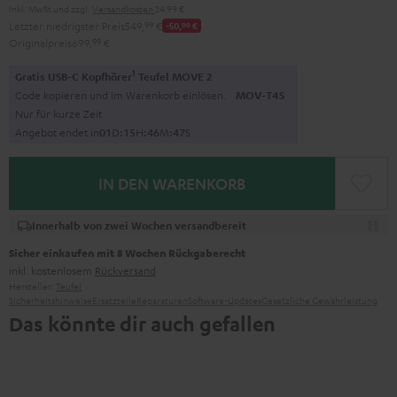
Inkl. MwSt
und zzgl.
Versandkosten
24,99 €
Letzter niedrigster Preis
549,
99
€
-50,
00
€
Originalpreis
699,
99
€
1
Gratis USB-C Kopfhörer
Teufel MOVE 2
Code kopieren und im Warenkorb einlösen.
MOV-T4S
Nur für kurze Zeit
Angebot endet in
0
1
D
:
1
5
H
:
4
6
M
:
4
6
S
IN DEN WARENKORB
Innerhalb von zwei Wochen versandbereit
Sicher einkaufen mit 8 Wochen Rückgaberecht
inkl. kostenlosem
Rückversand
Hersteller:
Teufel
Sicherheitshinweise
Ersatzteile
Reparaturen
Software-Updates
Gesetzliche Gewährleistung
Das könnte dir auch gefallen