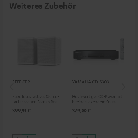
Weiteres Zubehör
EFFEKT 2
YAMAHA CD-S303
Pan
DP
Kabelloses, aktives Stereo-
Hochwertiger CD-Player mit
Ult
Lautsprecher-Paar als Rear-
beeindruckendem Sound und
Dol
Speaker-Erweiterungsset für
wertiger Verarbeitung
Unt
399,
€
379,
€
17
99
00
geeignete Teufel Systeme
HDR
Bil
Kon