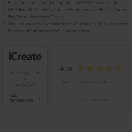
Echter Surround-Sound mit optionalen EFFEKT Speakern möglich
Schnellzugriff-Panel für wichtigste Funktionen wie Ein/Aus, Source,
Play/Pause, dimmbares Display
Line-In & optischer Digitaleingang für Zuspieler, USB-Soundkarten-
Funktion, abnehmbare Front- & Seiten-Gitter
4.76
Icreatemagazine.
nl
(4.76 von 5 bei 676 Bewertungen)
27.10.2020
ALLE
ALLE BEWERTUNGEN
TESTBERICHTE