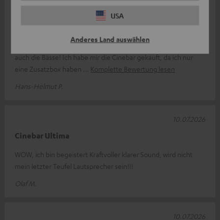
21.07.2026
USA
Guter Sound, einfacher Anschluss!
Anderes Land auswählen
Das Gerät ist schon sehr wuchtig. Dafür stimmt der Sound,
auch die Bässe! Ich habe mir die Cinebar gekauft, da ich nur
eine Zusatzbox haben
Komplette Bewertung lesen
Hans-Helmut P.
10.07.2026
Cinebar Ultima
WOW, ich bin begeistert Kraftvoller klarer Sound, wird nicht
mein letzter Teufel Lautsprecher sein!!!
Olaf M.
10.07.2026