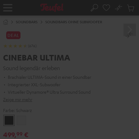
ZUM
NHALT
No
Abs
Startseite
Suche
RINGEN
Artike
im
SOUNDBARS
SOUNDBARS OHNE SUBWOOFER
Waren
DEAL
(676)
CINEBAR ULTIMA
Sound legendär erleben
Brachialer ULTIMA-Sound in einer Soundbar
Integrierter XXL-Subwoofer
Virtueller Dynamore® Ultra Surround Sound
Zeige mir mehr
Farbe:
Schwarz
Schwarz
Weiß
499,
€
99