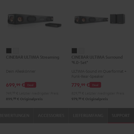
CINEBAR
CINEBAR
CINEBAR
CINEBAR
CINEBAR ULTIMA Streaming
CINEBAR ULTIMA Surround
ULTIMA
ULTIMA
ULTIMA
ULTIMA
"4.0-Set"
Streaming
Streaming
Surround
Surround
Dein Alleskönner
ULTIMA-Sound im Querformat +
Schwarz
Weiß
"4.0-
"4.0-
Funk-Rear-Speaker
Set"
Set"
699,
€
779,
€
99
99
Deal
Deal
Schwarz
Weiß
749,
99
€
Letzter niedrigster Preis
829,
99
€
Letzter niedrigster Preis
99
99
899,
€
Originalpreis
979,
€
Originalpreis
BEWERTUNGEN
ACCESSORIES
LIEFERUMFANG
SUPPORT