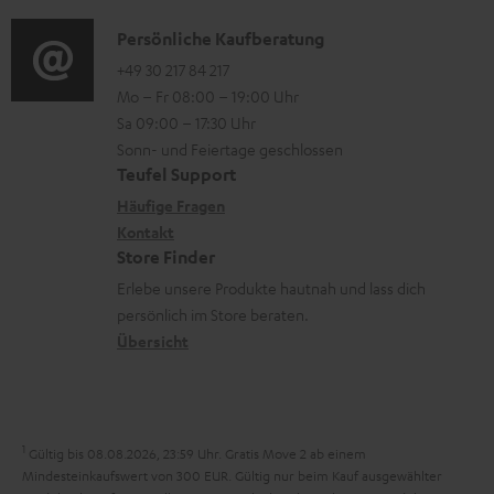
d
a
n
a
i
K
Persönliche Kaufberatung
t
e
d
o
o
+49 30 217 84 217
i
n
e
Mo – Fr 08:00 – 19:00 Uhr
-
n
o
z
n
Sa 09:00 – 17:30 Uhr
L
t
n
u
Sonn- und Feiertage geschlossen
e
a
e
Teufel Support
m
x
k
n
Häufige Fragen
V
i
Kontakt
t
z
e
Store Finder
k
d
u
r
Erlebe unsere Produkte hautnah und lass dich
o
a
r
s
persönlich im Store beraten.
n
t
G
Übersicht
a
e
a
n
n
r
d
a
1
Gültig bis 08.08.2026, 23:59 Uhr. Gratis Move 2 ab einem
n
Mindesteinkaufswert von 300 EUR. Gültig nur beim Kauf ausgewählter