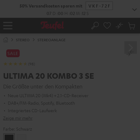
ZUM
50% Versandkosten sparen mit
VKF-72F
NHALT
RINGEN
07
D
:
00
H
:
02
M
:
11
S
No
Abs
Startseite
Suche
Artike
im
STEREO
STEREOANLAGE
Waren
SALE
(98)
ULTIMA 20 KOMBO 3 SE
Die Größte unter den Kompakten
Neue ULTIMA 20 (Mk4) + 2.1-CD-Receiver
DAB+/FM-Radio, Spotify, Bluetooth
Integriertes CD-Laufwerk
Zeige mir mehr
Farbe:
Schwarz
Schwarz
Weiß