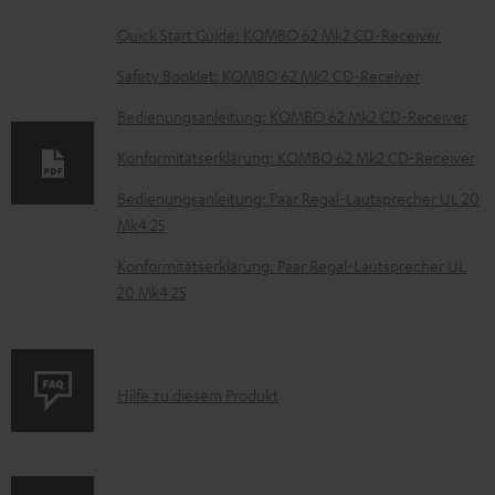
D
Quick Start Guide: KOMBO 62 Mk2 CD-Receiver
o
Safety Booklet: KOMBO 62 Mk2 CD-Receiver
k
Bedienungsanleitung: KOMBO 62 Mk2 CD-Receiver
u
Konformitätserklärung: KOMBO 62 Mk2 CD-Receiver
m
e
Bedienungsanleitung: Paar Regal-Lautsprecher UL 20
Mk4 25
n
t
Konformitätserklärung: Paar Regal-Lautsprecher UL
20 Mk4 25
e
z
u
P
Hilfe zu diesem Produkt
m
r
H
o
e