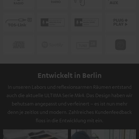
Entwickelt in Berlin
In unseren Labors und reflexionsarmen Räumen entstand
auch die aktuelle ULTIMA Serie Mk4. Das Design haben wir
behutsam angepasst und verfeinert – es ist nun mehr
denn je zeitlos und modern. Zahlreiches Kundenfeedback
floss in die Entwicklung mit ein.