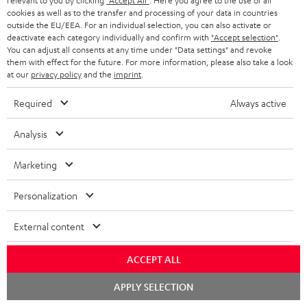
relevant to you by clicking
"Accept All"
. Here you agree to the use of all
e
a
e
cookies as well as to the transfer and processing of your data in countries
Teufel Support
m
outside the EU/EEA. For an individual selection, you can also activate or
x
k
n
Häufige Fragen
V
deactivate each category individually and confirm with
"Accept selection"
.
You can adjust all consents at any time under "Data settings" and revoke
i
Kontakt
t
z
e
them with effect for the future. For more information, please also take a look
Store Finder
k
d
u
at our
privacy policy
and the
imprint
.
r
Erlebe unsere Produkte hautnah und lass dich
o
a
r
s
persönlich im Store beraten.
Required
Always active
n
t
G
Übersicht
a
Analysis
e
a
n
n
r
d
Marketing
a
1
Gültig bis längstens zum 15.08.2026 23:59 Uhr.
Eine Barauszahlung ist nicht
Personalization
n
möglich. Der Gutschein gilt nur für Privatkunden. Kann nicht in
Kombination mit anderen Aktionsgutscheinen eingelöst werden. Der
t
External content
Weiterverkauf von Aktionsgutscheinen ist untersagt. Der Gutschein verliert
i
im Falle eines Verkaufs seine Gültigkeit. Die genauen Bedingungen
entnehmen Sie bitte den
AGB
.
ACCEPT ALL
e
Chat
APPLY SELECTION
starten