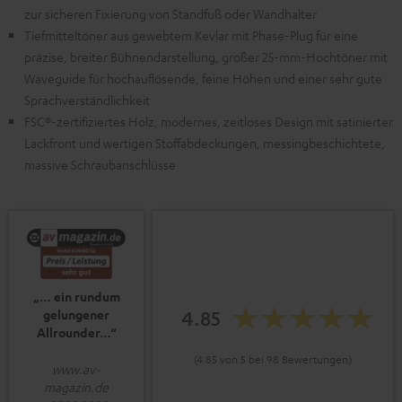
zur sicheren Fixierung von Standfuß oder Wandhalter
Tiefmitteltöner aus gewebtem Kevlar mit Phase-Plug für eine
präzise, breiter Bühnendarstellung, großer 25-mm-Hochtöner mit
Waveguide für hochauflösende, feine Höhen und einer sehr gute
Sprachverständlichkeit
FSC®-zertifiziertes Holz, modernes, zeitloses Design mit satinierter
Lackfront und wertigen Stoffabdeckungen, messingbeschichtete,
massive Schraubanschlüsse
„… ein rundum
4.85
gelungener
Allrounder…“
(4.85 von 5 bei 98 Bewertungen)
www.av-
magazin.de