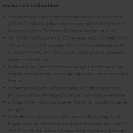
Die Vorteile im Überblick
Leistungsstarke, spielfertige Stereokomplettanlage mit neuem
ULTIMA 20 (Mk4) Regallautsprecherpaar und KOMBO 62 Mk2 CD-
Receiver für Musik, TV-Ton und Games in Räumen bis 25 m²
Der KOMBO 62 Mk2 ist ein 2.1-CD-Receiver mit 2 x 130 Watt, HDMI
ARC und CEC, Spotify Connect, DAB+/FM-Radio, Internet-Radio,
Bluetooth mit AAC, Wifi, LAN, USB-Playback, großem Farbdisplay
sowie Fernbedienung
Bedienung auch über TV-Fernbedienung & Teufel Remote App
möglich, hohe Reparier- und Langlebigkeit dank intern gesteckter
Module
Umfangreiche Anschlussmöglichkeiten & Kopfhöreranschluss,
inklusive Lautsprecherkabel (2 x 3 m), mit Subwoofer erweiterbar
2-Wege-System mit ausgewogener Abstimmung und homogenem
Klangbild
Bassreflex-Aufbau für druckvollen, präzisen Bass, geeignet für
Regalaufstellung, Wandanbringung sowie Standfußaufstellung (AC
7001 SP 2), M6-Schraube mit Gewindebohrung auf der Unterseite