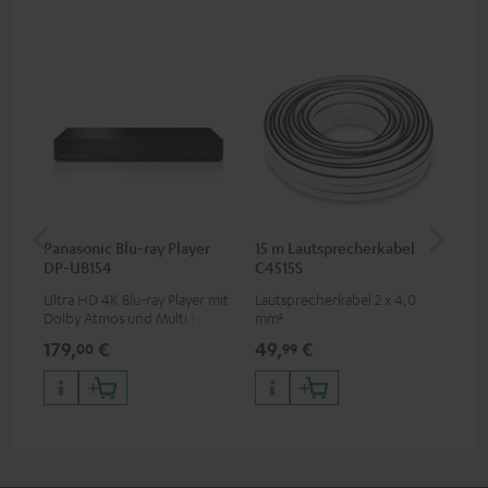
Panasonic Blu-ray Player
15 m Lautsprecherkabel
15
DP-UB154
C4515S
C2
Ultra HD 4K Blu-ray Player mit
Lautsprecherkabel 2 x 4,0
Lau
Dolby Atmos und Multi HDR-
mm²
Unterstützung inklusive
179,
€
49,
€
34
00
99
HDR10+ für eine überragende
Bildqualität mit lebensechten
Kontrasten und Farben