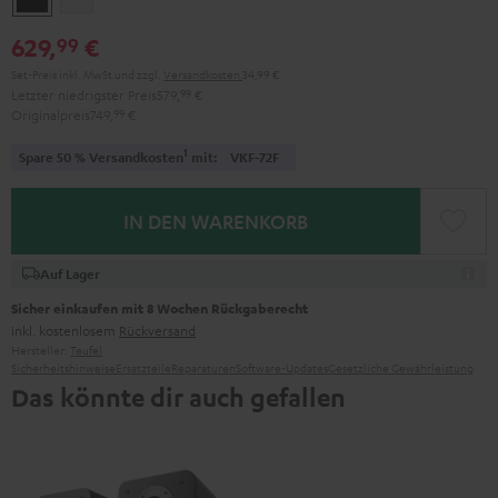
629,
€
99
Set-Preis inkl. MwSt
und zzgl.
Versandkosten
34,99 €
Letzter niedrigster Preis
579,
99
€
Originalpreis
749,
99
€
1
Spare 50 % Versandkosten
mit:
VKF-72F
IN DEN WARENKORB
Auf Lager
Sicher einkaufen mit 8 Wochen Rückgaberecht
inkl. kostenlosem
Rückversand
Hersteller:
Teufel
Sicherheitshinweise
Ersatzteile
Reparaturen
Software-Updates
Gesetzliche Gewährleistung
Das könnte dir auch gefallen