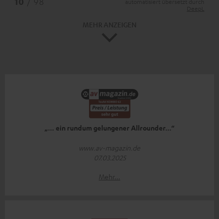
10
/ 98
automatisiert übersetzt durch
DeepL
MEHR ANZEIGEN
„… ein rundum gelungener Allrounder…“
www.av-magazin.de
07.03.2025
Mehr...