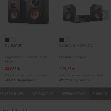
ULTIMA
ULTIMA
ULTIMA
ULTIMA
ULTIMA 20
ULTIMA 20 KOMBO 2
20
20
20
20
Schwarz
Weiß
KOMBO
KOMBO
Legendärer ULTIMA-Sound im
Legendär kompakt
2
2
Regal
Schwarz
Weiß
229,
€
479,
€
99
99
179,
99
€
Letzter niedrigster Preis
449,
99
€
Letzter niedrigster Preis
99
99
249,
€
Originalpreis
499,
€
Originalpreis
BEWERTUNGEN
ACCESSORIES
LIEFERUMFANG
SUPPORT