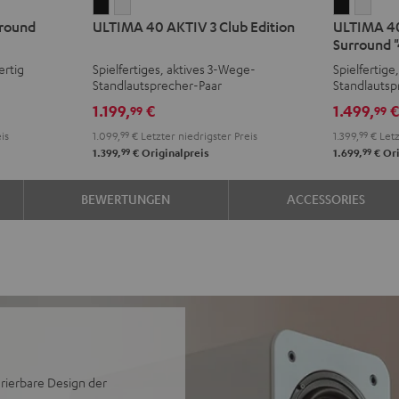
ULTIMA
ULTIMA
ULTIMA
ULT
round
ULTIMA 40 AKTIV 3 Club Edition
ULTIMA 40
40
40
40
40
Surround "
AKTIV
AKTIV
AKTIV
AKTI
ertig
Spielfertiges, aktives 3-Wege-
Spielfertige
3
3
3
3
Standlautsprecher-Paar
Standlautsp
Club
Club
Club
Club
Rearspeake
1.199,
€
1.499,
99
99
Edition
Edition
Edition
Editi
is
1.099,
99
€
Letzter niedrigster Preis
1.399,
99
€
Letz
Schwarz
Weiß
Surroun
Surr
99
99
1.399,
€
Originalpreis
1.699,
€
Ori
"4.1-
"4.1-
Set"
Set"
BEWERTUNGEN
ACCESSORIES
Schwarz
Weiß
rierbare Design der