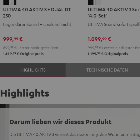
ULTIMA
ULTIMA
ULTIMA
ULTIMA
ULTIMA 40 AKTIV 3 + DUAL DT
ULTIMA 40 AKTIV 3 Sur
40
40
40
40
250
"4.0-Set"
AKTIV
AKTIV
AKTIV
AKTIV
Legendärer Sound – spielend leicht
ULTIMA Sound sofort spielf
3
3
3
3
+
+
Surround
Surround
999,
€
1.099,
€
99
99
DUAL
DUAL
"4.0-
"4.0-
899,
99
€
Letzter niedrigster Preis
999,
99
€
Letzter niedrigster Pre
DT
DT
Set"
Set"
99
99
1.149,
€
Originalpreis
1.199,
€
Originalpreis
250
250
Schwarz
Weiß
Schwarz
Weiß
HIGHLIGHTS
TECHNISCHE DATEN
/
/
Schwarz
Schwarz
Highlights
Darum lieben wir dieses Produkt
Die ULTIMA 40 AKTIV 3 vereint das dezent in jeden Wohnraum integ