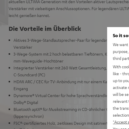
aktuellen ULTIMA Generation mit den Vorteilen aktiver Lautspreche
Verstärker mit vielseitigen Anschlussoptionen. Für legendären ULT
leicht genießen kannst.
Die Vorteile im Überblick
So it s
Aktives 3-Wege-Standlautsprecher-Paar für legendären ULTIMA
We want t
Verstärker
purpose, 
3-Wege-System mit 2 hoch belastbaren Tieftönern, Kevlar-Mittelt
third par
mm-Waveguide-Hochtöner
With coo
Integrierter Verstärker mit 260 Watt Gesamtleistung, Anschlüsse u
like - th
C-Soundcard (PC)
up to you
HDMI ARC / CEC für TV-Anbindung mit nur einem Kabel, Digital-
activate
Eingang
will be s
Dynamore® Virtual Center für hohe Sprachverständlichkeit ohne 
relevant 
Dolby® Digital
the trans
Bluetooth aptX® für Musikstreaming in CD-ähnlicher Qualität z. B
selection
(lippensynchron)
"Accept 
FSC®-zertifiziertes Holz, zeitloses Design mit satinierter Lackfro
You can a