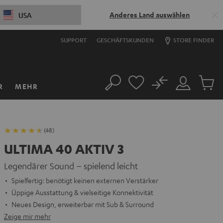
Anderes Land auswählen
USA
SUPPORT
GESCHÄFTSKUNDEN
STORE FINDER
No
R
MEHR
Suche
Mein
Artikel
Konto
im
Warenk
(48)
ULTIMA 40 AKTIV 3
Legendärer Sound – spielend leicht
Spielfertig: benötigt keinen externen Verstärker
Üppige Ausstattung & vielseitige Konnektivität
Neues Design, erweiterbar mit Sub & Surround
Zeige mir mehr