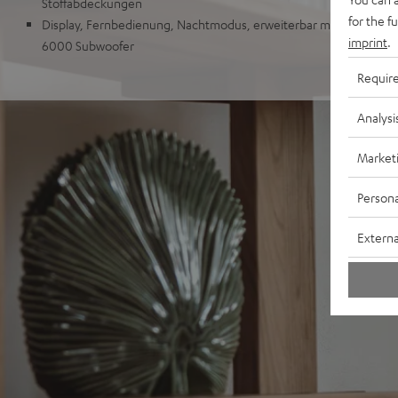
Stoffabdeckungen
for the f
Display, Fernbedienung, Nachtmodus, erweiterbar mit EFFEKT 2 
imprint
.
6000 Subwoofer
Requir
Analysi
Market
Persona
Externa