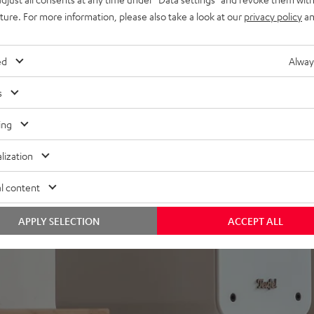
uture. For more information, please also take a look at our
privacy policy
an
Rearboxen & T 10 oder S
ed
Alway
s
ing
lization
l content
APPLY SELECTION
ACCEPT ALL