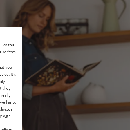
 For this
also from
hat you
vice. It's
nly
t they
really
well as to
dividual
rm with
 effect