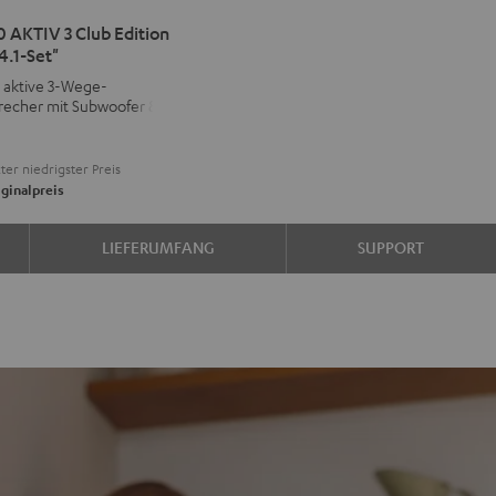
IMA
 AKTIV 3 Club Edition
4.1-Set"
V
, aktive 3-Wege-
recher mit Subwoofer &
rn
€
on
ter niedrigster Preis
d
ound
ginalpreis
LIEFERUMFANG
SUPPORT