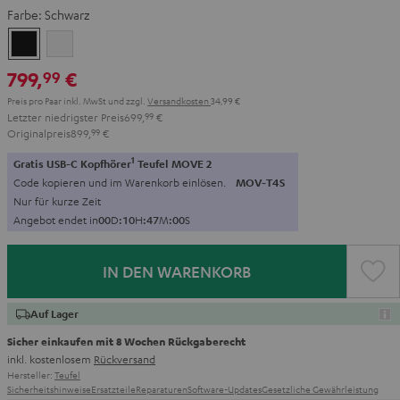
Farbe:
Schwarz
Schwarz
Weiß
799,
€
99
Preis pro Paar inkl. MwSt
und zzgl.
Versandkosten
34,99 €
Letzter niedrigster Preis
699,
99
€
Originalpreis
899,
99
€
1
Gratis USB-C Kopfhörer
Teufel MOVE 2
Code kopieren und im Warenkorb einlösen.
MOV-T4S
Nur für kurze Zeit
Angebot endet in
0
0
D
:
1
0
H
:
4
6
M
:
5
9
S
IN DEN WARENKORB
Auf Lager
Sicher einkaufen mit 8 Wochen Rückgaberecht
inkl. kostenlosem
Rückversand
Hersteller:
Teufel
Sicherheitshinweise
Ersatzteile
Reparaturen
Software-Updates
Gesetzliche Gewährleistung