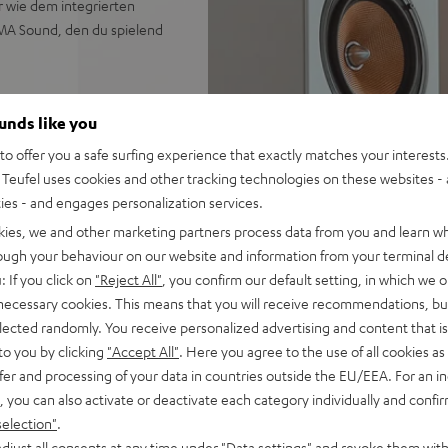
r wie dem integrierten
IMA Sound, den du spielend
ounds like you
 Sound ohne externen
o offer you a safe surfing experience that exactly matches your interests.
Teufel uses cookies and other tracking technologies on these websites - 
öner mit Phase-Plug, 25-
ties - and engages personalization services.
kies, we and other marketing partners process data from you and learn w
.a. für TV, Vinylplayer, USB-
rough your behaviour on our website and information from your terminal de
: If you click on
"Reject All"
, you confirm our default setting, in which we o
optischer Eingang, AUX-
 necessary cookies. This means that you will receive recommendations, bu
elected randomly. You receive personalized advertising and content that is 
Center-Speaker, unterstützt
to you by clicking
"Accept All"
. Here you agree to the use of all cookies as 
fer and processing of your data in countries outside the EU/EEA. For an in
. von Spotify & YouTube
, you can also activate or deactivate each category individually and confi
selection"
.
nt und wertigen
djust all consents at any time under "Data settings" and revoke them with