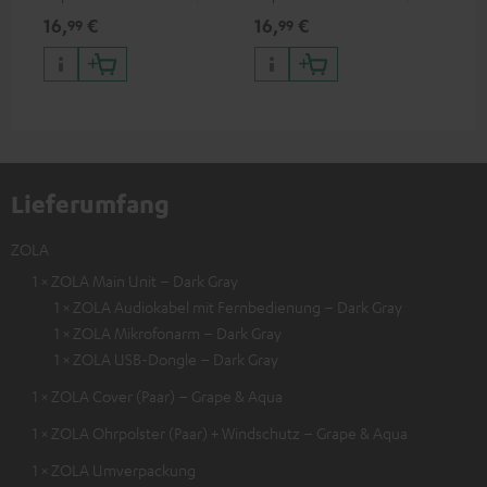
zum Anschluss von
zum Anschluss von
Kop
16,
€
16,
€
16
99
99
Kopfhörern, Kabeln oder
Kopfhörern (mit
3,5
Audiogeräten mit 3,5-mm-
abnehmbarem Kabel) an
Sma
Klinkenstecker an iPhone,
iPhone, iPad, iPod etc., oder
USB
iPad, iPod etc., MFI zertfiziert,
zum Anschluss an
100 % kompatibel
Audiogeräte, HiFi-Anlagen,
MFI zertfiziert, 100 %
kompatibel
Lieferumfang
ZOLA
1 × ZOLA Main Unit – Dark Gray
1 × ZOLA Audiokabel mit Fernbedienung – Dark Gray
1 × ZOLA Mikrofonarm – Dark Gray
1 × ZOLA USB-Dongle – Dark Gray
1 × ZOLA Cover (Paar) – Grape & Aqua
1 × ZOLA Ohrpolster (Paar) + Windschutz – Grape & Aqua
1 × ZOLA Umverpackung