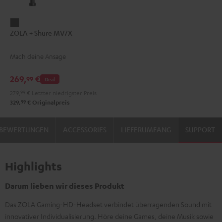
ZOLA
ZOLA + Shure MV7X
+
Shure
Mach deine Ansage
MV7X
Dark
269,
€
99
Deal
Gray
279,
99
€
Letzter niedrigster Preis
99
329,
€
Originalpreis
BEWERTUNGEN
ACCESSORIES
LIEFERUMFANG
SUPPORT
Highlights
Darum lieben wir dieses Produkt
Das ZOLA Gaming-HD-Headset verbindet überragenden Sound mit
innovativer Individualisierung. Höre deine Games, deine Musik sowie