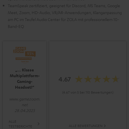
TeamSpeak zertifiziert, geeignet für Discord, MS Teams, Google
Meet, Zoom, HD-Audio, VR/AR-Anwendungen, Klanganpassung
am PC im Teufel Audio Center für ZOLA mit professionellem 10-
Band-EQ
„… Klasse
Multiplattform-
4.67
Gaming-
Headset!“
(4.67 von 5 bei 110 Bewertungen)
www.gamezoom.
net
28.04.2023
ALLE
ALLE BEWERTUNGEN
TESTBERICHTE