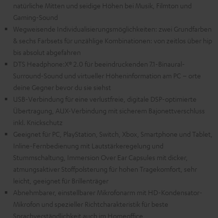
natürliche Mitten und seidige Höhen bei Musik, Filmton und
Gaming-Sound
Wegweisende Individualisierungsmöglichkeiten: zwei Grundfarben
& sechs Farbsets für unzählige Kombinationen: von zeitlos über hip
bis absolut abgefahren
DTS Headphone:X® 2.0 für beeindruckenden 7.1-Binaural-
Surround-Sound und virtueller Höheninformation am PC – orte
deine Gegner bevor du sie siehst
USB-Verbindung für eine verlustfreie, digitale DSP-optimierte
Übertragung, AUX-Verbindung mit sicherem Bajonettverschluss
inkl. Knickschutz
Geeignet für PC, PlayStation, Switch, Xbox, Smartphone und Tablet,
Inline-Fernbedienung mit Lautstärkeregelung und
Stummschaltung, Immersion Over Ear Capsules mit dicker,
atmungsaktiver Stoffpolsterung für hohen Tragekomfort, sehr
leicht, geeignet für Brillenträger
Abnehmbarer, einstellbarer Mikrofonarm mit HD-Kondensator-
Mikrofon und spezieller Richtcharakteristik für beste
Sprachverständlichkeit auch im Homeoffice