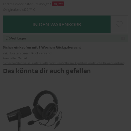
Letzter niedrigster Preis
99,
99
€
-10,
00
€
Originalpreis
129,
99
€
IN DEN WARENKORB
Auf Lager
Sicher einkaufen mit 8 Wochen Rückgaberecht
inkl. kostenlosem
Rückversand
Hersteller:
Teufel
Sicherheitshinweise
Ersatzteile
Reparaturen
Software-Updates
Gesetzliche Gewährleistung
Das könnte dir auch gefallen