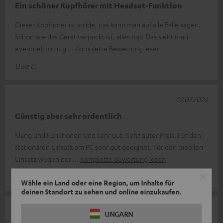
Ein schöner Kopfhörer mit Headset-Funktion
Dieser Kopfhörer ist solide, das kann man auf alle Fälle sagen.
Schon wie das Gerät verpackt ist, alles top! Das sieht man
eventuell nicht g
Komplette Bewertung lesen
Uwe L.
07.07.2026
Günstig aber sehr ordentlich
Klang und Funktionen sind sehr gut. Sehr guter Preis. Für den
stationären Einsatz am PC sehr gut geeignet. Für den mobilen
Einsatz wegen der
Komplette Bewertung lesen
Frank S.
Wähle ein Land oder eine Region, um Inhalte für
deinen Standort zu sehen und online einzukaufen.
15.04.2026
UNGARN