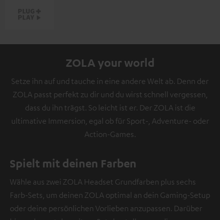
ZOLA your world
Setze ihn auf und tauche in eine andere Welt ab. Denn der
ZOLA passt perfekt zu dir und du wirst schnell vergessen,
dass du ihn trägst. So leicht ist er. Der ZOLA ist die
ultimative Immersion, egal ob für Sport-, Adventure- oder
Action-Games.
Spielt mit deinen Farben
Wähle aus zwei ZOLA Headset Grundfarben plus sechs
Farb-Sets, um deinen ZOLA optimal an dein Gaming-Setup
oder deine persönlichen Vorlieben anzupassen. Darüber