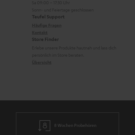
z
Sa 09:00 – 17:30 Uhr
L
t
n
u
Sonn- und Feiertage geschlossen
e
a
e
Teufel Support
m
x
k
n
Häufige Fragen
V
i
Kontakt
t
z
e
Store Finder
k
d
u
r
Erlebe unsere Produkte hautnah und lass dich
o
a
r
s
persönlich im Store beraten.
n
t
G
Übersicht
a
e
a
n
n
r
d
a
n
t
i
e
8 Wochen Probehören