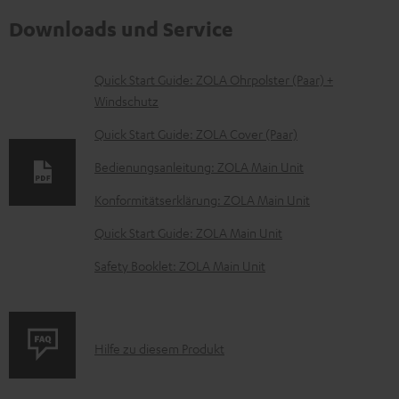
Downloads und Service
D
Quick Start Guide: ZOLA Ohrpolster (Paar) +
Windschutz
o
k
Quick Start Guide: ZOLA Cover (Paar)
u
Bedienungsanleitung: ZOLA Main Unit
m
Konformitätserklärung: ZOLA Main Unit
e
Quick Start Guide: ZOLA Main Unit
n
t
Safety Booklet: ZOLA Main Unit
e
z
u
P
Hilfe zu diesem Produkt
m
r