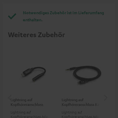
Notwendiges Zubehör ist im Lieferumfang
enthalten.
Weiteres Zubehör
Lightning auf
Lightning auf
US
Kopfhöreranschluss
Kopfhöreranschluss Kabel
Ko
Adapter
Ad
Lightning auf
Lightning auf
USB
Kopfhöreranschluss Adapter
Kopfhöreranschluss Adapter
Ada