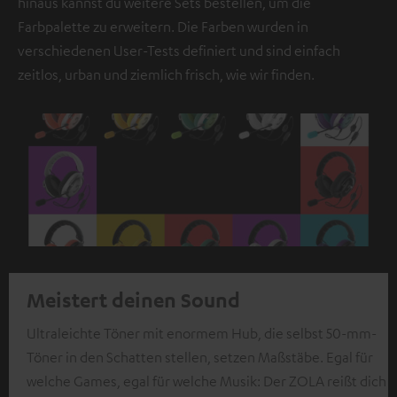
hinaus kannst du weitere Sets bestellen, um die
Farbpalette zu erweitern. Die Farben wurden in
verschiedenen User-Tests definiert und sind einfach
zeitlos, urban und ziemlich frisch, wie wir finden.
Meistert deinen Sound
Ultraleichte Töner mit enormem Hub, die selbst 50-mm-
Töner in den Schatten stellen, setzen Maßstäbe. Egal für
welche Games, egal für welche Musik: Der ZOLA reißt dich