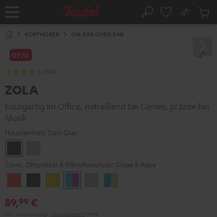
ZUM
NHALT
No
Abs
Startseite
Suche
RINGEN
Artike
im
KOPFHÖRER
ON-EAR OVER-EAR
Waren
DEAL
(110)
ZOLA
Einzigartig im Office, mitreißend bei Games, präzise bei
Musik
Haupteinheit:
Dark Gray
Dark
Light
Gray
Gray
Cover, Ohrpolster & Mikrofonschutz:
Grape & Aqua
Coral
Dark
Golden
Grape
Light
Teal
Red
Gray
Amber
&
Gray
&
89,
€
99
Aqua
Lime
Inkl. MwSt
und zzgl.
Versandkosten
9,99 €