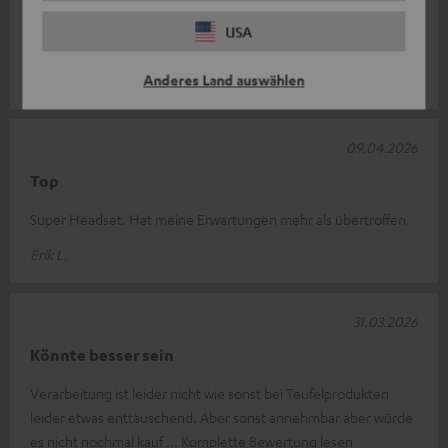
Zum zocken genial
USA
Top Klang nur Kabel find ich etwas zu kurz.
Anderes Land auswählen
Andy S.
09.04.2026
Top
Super Headset. Hat meine Erwartungen mehr als übertroffen.
Erik L.
31.03.2026
Könnte besser sein
Verarbeitung ist leider nicht wie sonst bei Teufelprodukten
leider etwas enttäuschend. Aber sonst annehmbar aber würde
es nicht nochmal kauf
Komplette Bewertung lesen