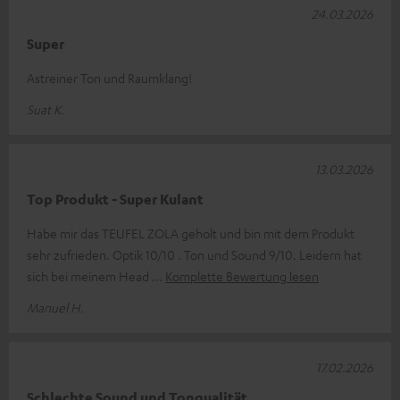
24.03.2026
Super
Astreiner Ton und Raumklang!
Suat K.
13.03.2026
Top Produkt - Super Kulant
Habe mir das TEUFEL ZOLA geholt und bin mit dem Produkt
sehr zufrieden. Optik 10/10 . Ton und Sound 9/10. Leidern hat
sich bei meinem Head
Komplette Bewertung lesen
Manuel H.
17.02.2026
Schlechte Sound und Tonqualität