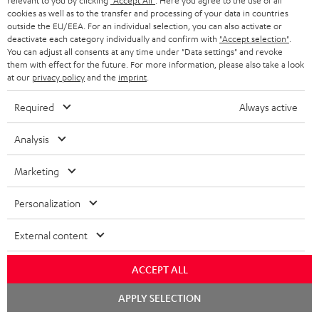
relevant to you by clicking
"Accept All"
. Here you agree to the use of all
cookies as well as to the transfer and processing of your data in countries
Store Finder
outside the EU/EEA. For an individual selection, you can also activate or
deactivate each category individually and confirm with
"Accept selection"
.
Erlebe unsere Produkte hautnah und lass dich persönlich
You can adjust all consents at any time under "Data settings" and revoke
im Store beraten.
them with effect for the future. For more information, please also take a look
at our
privacy policy
and the
imprint
.
Required
Always active
Analysis
BIS ZU
45 €
Marketing
RABATT
Personalization
N
Wähle deinen Gutschein!
Melde dich für den Newsletter an und erhalte bis zu
e
External content
45 € als Dankeschön.
w
ACCEPT ALL
s
Chat
JETZT
EMAIL
APPLY SELECTION
l
starten
ANME
WIDGET