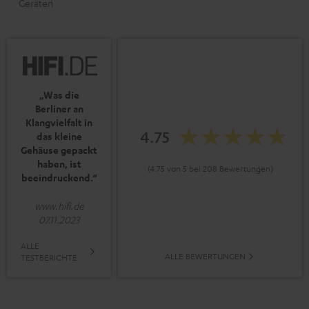
Geräten
„Was die
Berliner an
Klangvielfalt in
4.75
das kleine
Gehäuse gepackt
haben, ist
(4.75 von 5 bei 208 Bewertungen)
beeindruckend.“
www.hifi.de
07.11.2023
ALLE
ALLE BEWERTUNGEN
TESTBERICHTE