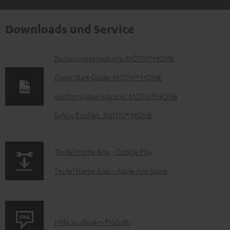
Downloads und Service
D
Bedienungsanleitung: MOTIV® HOME
o
Quick Start Guide: MOTIV® HOME
k
Konformitätserklärung: MOTIV® HOME
u
Safety Booklet: MOTIV® HOME
m
e
n
p
Teufel Home App - Google Play
t
a
Teufel Home App - Apple App Store
e
g
z
e
u
.
P
Hilfe zu diesem Produkt
m
p