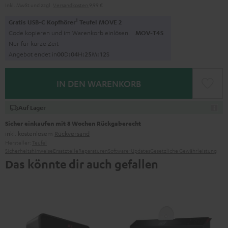
Inkl. MwSt
und zzgl.
Versandkosten
9,99 €
1
Gratis USB-C Kopfhörer
Teufel MOVE 2
Code kopieren und im Warenkorb einlösen.
MOV-T4S
Nur für kurze Zeit
Angebot endet in
0
0
D
:
0
4
H
:
2
5
M
:
1
1
S
IN DEN WARENKORB
Auf Lager
Sicher einkaufen mit 8 Wochen Rückgaberecht
inkl. kostenlosem
Rückversand
Hersteller:
Teufel
Sicherheitshinweise
Ersatzteile
Reparaturen
Software-Updates
Gesetzliche Gewährleistung
Das könnte dir auch gefallen