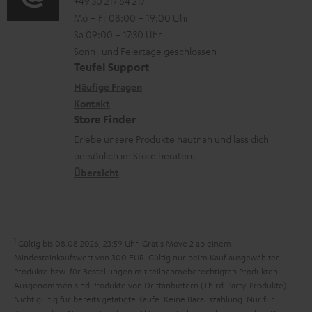
.
o
o
+49 30 217 84 217
i
n
Mo – Fr 08:00 – 19:00 Uhr
l
-
n
o
z
Sa 09:00 – 17:30 Uhr
i
L
t
n
u
Sonn- und Feiertage geschlossen
n
e
a
e
Teufel Support
m
k
x
k
n
Häufige Fragen
V
s
i
Kontakt
t
z
e
Store Finder
.
k
d
u
r
Erlebe unsere Produkte hautnah und lass dich
t
o
a
r
s
persönlich im Store beraten.
i
n
t
G
Übersicht
a
t
e
a
n
l
n
r
d
e
a
1
Gültig bis 08.08.2026, 23:59 Uhr. Gratis Move 2 ab einem
_
n
Mindesteinkaufswert von 300 EUR. Gültig nur beim Kauf ausgewählter
h
Produkte bzw. für Bestellungen mit teilnahmeberechtigten Produkten.
t
Ausgenommen sind Produkte von Drittanbietern (Third-Party-Produkte).
i
i
Nicht gültig für bereits getätigte Käufe. Keine Barauszahlung. Nur für