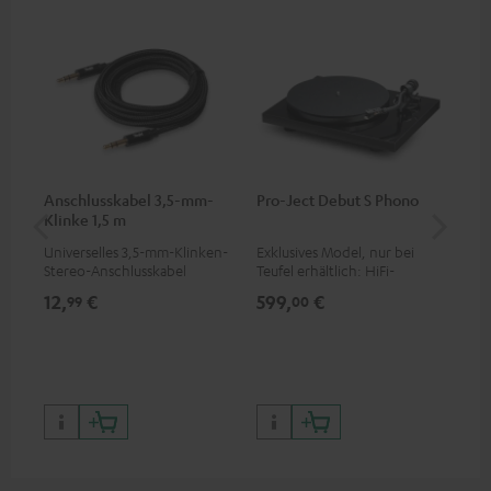
Anschlusskabel 3,5-mm-
Pro-Ject Debut S Phono
MO
Klinke 1,5 m
Universelles 3,5-mm-Klinken-
Exklusives Model, nur bei
Por
Stereo-Anschlusskabel
Teufel erhältlich: HiFi-
Str
Plattenspieler der
sow
12,
€
599,
€
79
99
00
Spitzenklasse mit
ers
Riemenantrieb, geeignet für
für
599
LPs und Singles, elektronische
Pre
33/45/78-Umschaltung
899