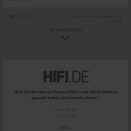
*
10
/ 208
automatisiert übersetzt durch
DeepL
MEHR ANZEIGEN
„Was die Berliner an Klangvielfalt in das kleine Gehäuse
gepackt haben, ist beeindruckend.“
www.hifi.de
07.11.2023
Mehr...