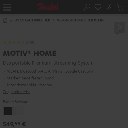
ZUM
NHALT
No
Abs
Startseite
Suche
RINGEN
Artike
im
WLAN LAUTSPRECHER
WLAN-LAUTSPRECHER KLEIN
Waren
(208)
MOTIV® HOME
Das portable Premium-Streaming-System
WLAN, Bluetooth AAC, AirPlay 2, Google Cast uvm.
Starker, pegelfester Sound
Integrierter Akku, tragbar
Zeige mir mehr
Farbe:
Schwarz
Schwarz
Weiß
549,
€
99