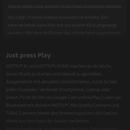
Externe Inhalte immer anzeigen? In den Daten‑Einstellungen aktivieren
YouTube-/Vimeo-Videos sind externe Inhalte. Der
externe Inhalt kann hier mit nur einem Klick angezeigt
werden. Mit dem Anklicken des Inhalts wird zugestimmt,
dass externe Inhalte angezeigt werden. Dabei können
personenbezogene Daten an Drittplattformen
Just press Play
übermittelt werden.
Weitere Informationen sind in der
Datenschutzerklärung unter I zu finden
.
MOTIV® XL und MOTIV® HOME machen es dir leicht,
deine Musik zu starten und überall zu genießen.
Ausgestattet mit aktuellen Schnittstellen, nutzt du fast
jeden Zuspieler. Verbinde Smartphone, Laptop oder
Smart-TV im WLAN via Google Cast und AirPlay 2 oder per
Bluetooth mit deinem MOTIV®. Mit Spotify Connect und
TIDAL Connect bietet das Streamingsystem die Option,
direkt aus den Apps der beiden beliebten
Streamingdienste zu streamen. Auch der Plattenspieler