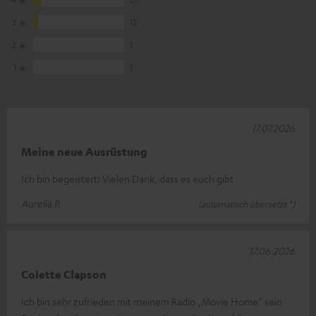
3
12
2
1
1
1
17.07.2026
Meine neue Ausrüstung
Ich bin begeistert! Vielen Dank, dass es euch gibt
Aurelia P.
(automatisch übersetzt *)
17.06.2026
Colette Clapson
Ich bin sehr zufrieden mit meinem Radio „Movie Home“ sein