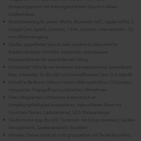
Streamingsystem mit leistungsstärkstem Sound in dieser
Größenklasse
Musikstreaming für jeden: WLAN, Bluetooth AAC, Apple AirPlay 2,
Google Cast, Spotify Connect, TIDAL Connect, Internetradio , 3.5-
mm-Klinkeneingang
Starker, pegelfester Sound: zwei vordere & zwei seitliche
Breitbandtreiber, Frontfire-Subwoofer, zwei passive
Bassmembranen für raumfüllenden Klang
Dynamore® Ultra für ein breiteres Stereopanorama; einstellbare
Bass-Intensität, 32-Bit-DSP und hocheffiziente Class-D-Endstufe
Schnell aufladbarer Lithium-Ionen-Akku spielt bis zu 15 Stunden,
integrierter Tragegriff zum praktischen Mitnehmen
Über integrierten Lichtsensor automatisch an
Umgebungshelligkeit anpassbares, beleuchtetes Panel mit
Favoriten-Tasten, Lautstärkerad, LED-Statusanzeige
Teufel Home App (für iOS / Android): mit Setup-Assistent, Geräte-
Management, Quellenauswahl, Equalizer
Hinweis: Dieses Gerät ist nicht gruppierbar mit Teufel Raumfeld