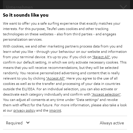
HEIMKINO
e
Unternehmen
l
So it sounds like you
HEIMKINO-KOMPLETTANLAGEN
SUPPORT
d
Teufel Onlineshops
We want to offer you a safe surfing experience that exactly matches your
interests. For this purpose, Teufel uses cookies and other tracking
SOUNDBARS
u
KARRIERE
technologies on these websites - also from third parties - and engages
DEUTSCHLAND
personalization services.
n
STEREO
With cookies, we and other marketing partners process data from you and
PRESSE & MARKETING
g
learn what you like - through your behaviour on our website and information
ÖSTERREICH
SMART HOME
from your terminal device. It's up to you: If you click on
"Reject All"
, you
GESCHÄFTSKUNDEN
confirm our default setting, in which we only activate necessary cookies. This
means that you will receive recommendations, but they will be selected
SCHWEIZ
BLUETOOTH-LAUTSPRECHER
PARTNERPROGRAMM
randomly. You receive personalized advertising and content that is really
relevant to you by clicking
"Accept All"
. Here you agree to the use of all
KOPFHÖRER
cookies as well as to the transfer and processing of your data in countries
NIEDERLANDE
BLOG
outside the EU/EEA. For an individual selection, you can also activate or
deactivate each category individually and confirm with
"Accept selection"
.
BLUETOOTH-KOPFHÖRER
NEWSLETTER
You can adjust all consents at any time under "Data settings" and revoke
BELGIEN
them with effect for the future. For more information, please also take a look
STEREOANLAGEN
at our
privacy policy
and the
imprint
.
STORES
FRANKREICH
LAUTSPRECHER
Required
Always active
DEINE VORTEILE BEI TEUFEL