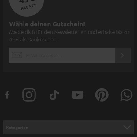
RABATT
N
Wähle deinen Gutschein!
Melde dich für den Newsletter an und erhalte bis zu
e
45 € als Dankeschön.
w
s
JETZT
EMAIL
l
ANME
WIDGET
e
t
t
e
r
a
n
Kategorien
m