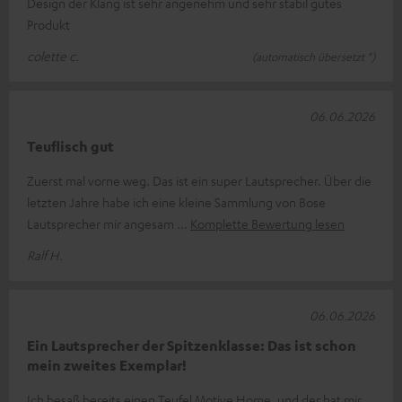
Design der Klang ist sehr angenehm und sehr stabil gutes
Produkt
colette c.
(automatisch übersetzt *)
06.06.2026
Teuflisch gut
Zuerst mal vorne weg. Das ist ein super Lautsprecher. Über die
letzten Jahre habe ich eine kleine Sammlung von Bose
Lautsprecher mir angesam
Komplette Bewertung lesen
Ralf H.
06.06.2026
Ein Lautsprecher der Spitzenklasse: Das ist schon
mein zweites Exemplar!
Ich besaß bereits einen Teufel Motive Home, und der hat mir