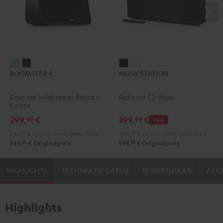
BOOMSTER
BOOMSTER
MUSICSTATION
MUSICSTATION
BOOMSTER 4
MUSICSTATION
4
4
Schwarz
Weiß
Mint
Night
Eines der beliebtesten Radios in
Radio mit CD-Player
Green
Black
Europa.
299,
€
399,
€
99
99
Deal
249,
99
€
Letzter niedrigster Preis
499,
99
€
Letzter niedrigster Preis
99
99
349,
€
Originalpreis
599,
€
Originalpreis
HIGHLIGHTS
TECHNISCHE DATEN
BEWERTUNGEN
ACCE
Highlights