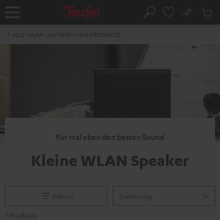
ZUM
NHALT
No
Abs
Startseite
Suche
RINGEN
Artike
im
ALLE WLAN LAUTSPRECHER PRODUKTE
Waren
Für mal eben den besten Sound
Kleine WLAN Speaker
Filtern
7 Produkte