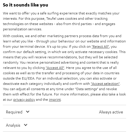
So it sounds like you
e
We want to offer you a safe surfing experience that exactly matches your
r
interests. For this purpose, Teufel uses cookies and other tracking
a
technologies on these websites - also from third parties - and engages
personalization services.
n
Kategorien
With cookies, we and other marketing partners process data from you and
m
learn what you like - through your behaviour on our website and information
from your terminal device. It's up to you: If you click on
"Reject All"
, you
HEIMKINO
e
confirm our default setting, in which we only activate necessary cookies. This
Unternehmen
means that you will receive recommendations, but they will be selected
l
HEIMKINO-KOMPLETTANLAGEN
randomly. You receive personalized advertising and content that is really
SUPPORT
d
relevant to you by clicking
"Accept All"
. Here you agree to the use of all
Teufel Onlineshops
cookies as well as to the transfer and processing of your data in countries
SOUNDBARS
u
outside the EU/EEA. For an individual selection, you can also activate or
KARRIERE
DEUTSCHLAND
deactivate each category individually and confirm with
"Accept selection"
.
n
STEREO
You can adjust all consents at any time under "Data settings" and revoke
PRESSE & MARKETING
g
them with effect for the future. For more information, please also take a look
ÖSTERREICH
at our
privacy policy
and the
imprint
.
SMART HOME
GESCHÄFTSKUNDEN
Required
Always active
SCHWEIZ
BLUETOOTH-LAUTSPRECHER
PARTNERPROGRAMM
Analysis
KOPFHÖRER
NIEDERLANDE
BLOG