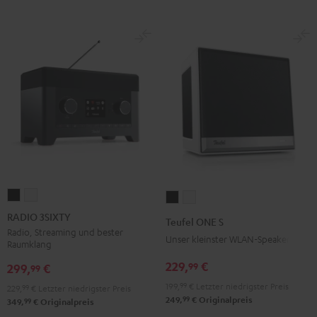
RADIO
RADIO
Teufel
Teufel
3SIXTY
3SIXTY
ONE
ONE
RADIO 3SIXTY
Teufel ONE S
Schwarz
Weiß
S
S
Radio, Streaming und bester
Unser kleinster WLAN-Speaker
Raumklang
Schwarz
Weiß
229,
€
99
299,
€
99
199,
99
€
Letzter niedrigster Preis
229,
99
€
Letzter niedrigster Preis
99
249,
€
Originalpreis
99
349,
€
Originalpreis