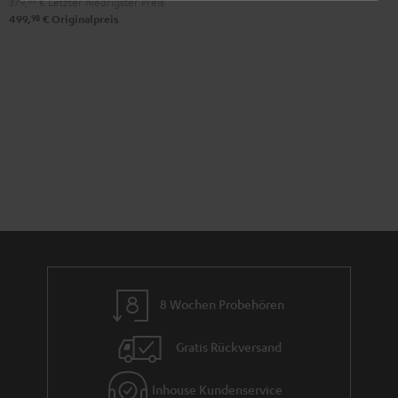
379,
99
€
Letzter niedrigster Preis
Schwarz
Weiß
98
499,
€
Originalpreis
8 Wochen Probehören
Gratis Rückversand
Inhouse Kundenservice