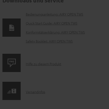
Downloads und Service
D
Bedienungsanleitung: AIRY OPEN TWS
o
Quick Start Guide: AIRY OPEN TWS
k
Konformitätserklärung: AIRY OPEN TWS
u
Safety Booklet: AIRY OPEN TWS
m
e
n
P
Hilfe zu diesem Produkt
t
r
e
o
z
d
u
I
Versandinfos
u
m
n
k
H
f
t