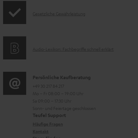
e
o
F
r
I
Gesetzliche Gewährleistung
r
A
u
n
m
Q
n
f
a
s
t
o
t
e
A
Audio-Lexikon: Fachbegriffe schnell erklärt
r
i
r
u
m
o
l
d
a
n
a
i
K
Persönliche Kaufberatung
t
e
d
o
o
+49 30 217 84 217
i
n
e
Mo – Fr 08:00 – 19:00 Uhr
-
n
o
z
n
Sa 09:00 – 17:30 Uhr
L
t
n
u
Sonn- und Feiertage geschlossen
e
a
e
Teufel Support
m
x
k
n
Häufige Fragen
V
i
Kontakt
t
z
e