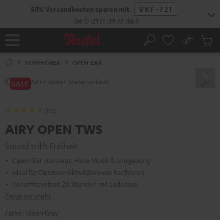
ZUM
50% Versandkosten sparen mit
VKF-72F
NHALT
RINGEN
06
D
:
21
H
:
39
M
:
34
S
No
Abs
Startseite
Suche
Artike
im
KOPFHÖRER
OPEN-EAR
Waren
Mal im letzten Monat verkauft.
240+
SALE
(172)
AIRY OPEN TWS
Sound trifft Freiheit
Open-Ear-Konzept: Höre Musik & Umgebung
Ideal für Outdoor-Aktivitäten wie Radfahren
Gesamtspielzeit 20 Stunden mit Ladecase
Zeige mir mehr
Farbe:
Moon Gray