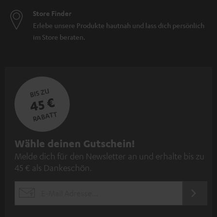
Store Finder
Erlebe unsere Produkte hautnah und lass dich persönlich
im Store beraten.
BIS ZU
45 €
RABATT
N
Wähle deinen Gutschein!
Melde dich für den Newsletter an und erhalte bis zu
e
45 € als Dankeschön.
w
s
JETZT
EMAIL
l
ANME
WIDGET
e