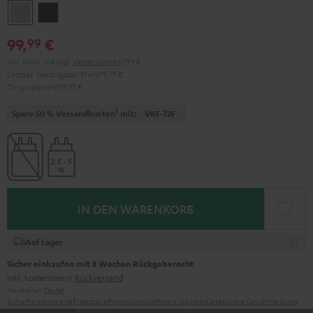
Moon
Night
Gray
Black
99,
€
99
Inkl. MwSt
und zzgl.
Versandkosten
7,99 €
Letzter niedrigster Preis
79,
99
€
Originalpreis
119,
99
€
1
Spare 50 % Versandkosten
mit:
VKF-72F
IN DEN WARENKORB
Auf Lager
Sicher einkaufen mit 8 Wochen Rückgaberecht
inkl. kostenlosem
Rückversand
Hersteller:
Teufel
Sicherheitshinweise
Ersatzteile
Reparaturen
Software-Updates
Gesetzliche Gewährleistung