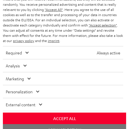
SCHWEIZ
BLUETOOTH-LAUTSPRECHER
PARTNERPROGRAMM
randomly. You receive personalized advertising and content that is really
relevant to you by clicking
"Accept All"
. Here you agree to the use of all
KOPFHÖRER
cookies as well as to the transfer and processing of your data in countries
NIEDERLANDE
BLOG
outside the EU/EEA. For an individual selection, you can also activate or
deactivate each category individually and confirm with
"Accept selection"
.
BLUETOOTH-KOPFHÖRER
NEWSLETTER
You can adjust all consents at any time under "Data settings" and revoke
BELGIEN
them with effect for the future. For more information, please also take a look
STEREOANLAGEN
at our
privacy policy
and the
imprint
.
STORES
FRANKREICH
LAUTSPRECHER
Required
Always active
DEINE VORTEILE BEI TEUFEL
POLEN
ULTIMA-SERIE
Analysis
TEUFEL STORY
Technische Änderungen, Tippfehler und Irrtum vorbehalten. Das auf unseren
IN-EAR-KOPFHÖRER
Marketing
SPANIEN
UNSER MANAGEMENT
Fotos abgebildete Zubehör ist nicht im Lieferumfang enthalten. Etwaige
Entsorgungsgebühren für Batterien sind im Preis inbegriffen.
FANSHOP
Personalization
NACHHALTIGKEIT
ITALIEN
©2026 Lautsprecher Teufel GmbH - All rights reserved.
NEUHEITEN
External content
UNSERE WERTE
USA
Impressum
AGB
Datenschutz
Daten-Einstellungen
EU Data Act
ACCEPT ALL
BARRIEREFREIHEIT
Vertrag widerrufen
WEITERE LÄNDER
Chat