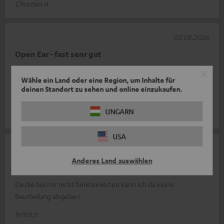
Christian A.
03.08.2026
Open Ear - fast senr gut
Habe direkt zwei Paar Airy Open bestellt und bin selbst sehr
Wähle ein Land oder eine Region, um Inhalte für
zufrieden mit den Ohrhöhrern (für den Preis top). Das zweite
deinen Standort zu sehen und online einzukaufen.
Paar war für eine
Komplette Bewertung lesen
UNGARN
Ulrich H.
USA
28.07.2026
Anderes Land auswählen
Lautsprecher
Da die bei mir nicht funktionierten kann ich da keine
Beurteilung abgeben
britta p.