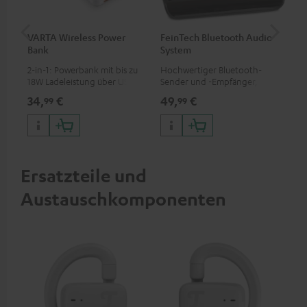
VARTA Wireless Power
FeinTech Bluetooth Audio
Fe
Bank
System
Ext
2-in-1: Powerbank mit bis zu
Hochwertiger Bluetooth-
Erm
18W Ladeleistung über USB
Sender und -Empfänger,
Aus
Typ C & Wireless Charger mit
passend für alle Teufel
mit
34,
€
49,
€
74
99
99
bis zu 10W Ladestrom
Bluetooth-Kopfhörer oder
HDM
Komplettanlagen sowie
Fir
Soundbars
Inp
Ersatzteile und
Austauschkomponenten