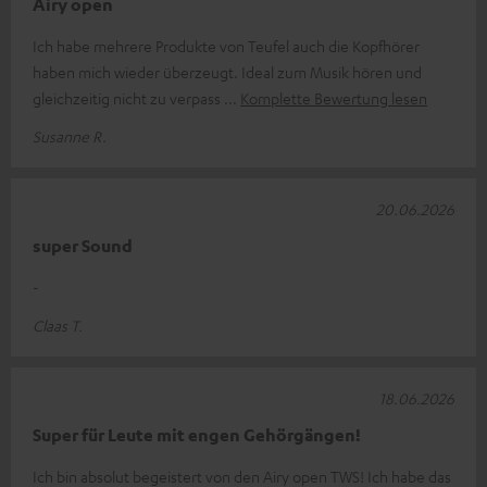
Airy open
Ich habe mehrere Produkte von Teufel auch die Kopfhörer
haben mich wieder überzeugt. Ideal zum Musik hören und
gleichzeitig nicht zu verpass
Komplette Bewertung lesen
Susanne R.
20.06.2026
super Sound
-
Claas T.
18.06.2026
Super für Leute mit engen Gehörgängen!
Ich bin absolut begeistert von den Airy open TWS! Ich habe das