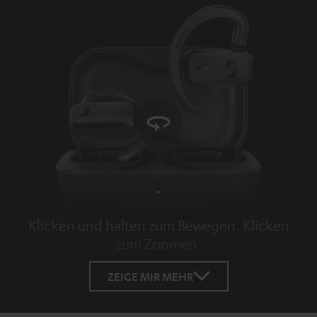
Klicken und halten zum Bewegen. Klicken
zum Zoomen.
Tap to zoom
ZEIGE MIR MEHR