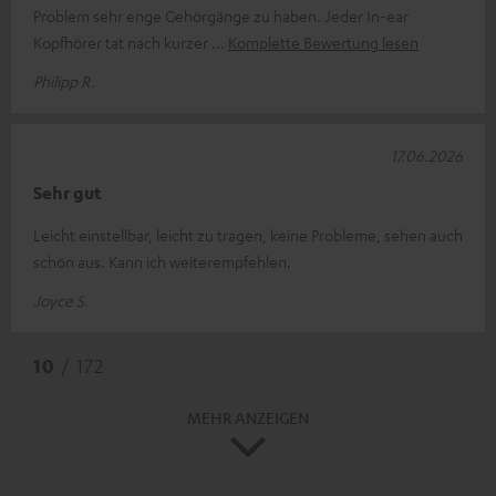
Problem sehr enge Gehörgänge zu haben. Jeder In-ear
Kopfhörer tat nach kurzer
Komplette Bewertung lesen
Philipp R.
17.06.2026
Sehr gut
Leicht einstellbar, leicht zu tragen, keine Probleme, sehen auch
schön aus. Kann ich weiterempfehlen.
Joyce S.
10
/ 172
MEHR ANZEIGEN