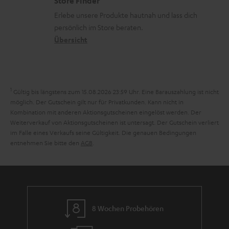
Store Finder
k
d
u
r
Erlebe unsere Produkte hautnah und lass dich
o
a
r
s
persönlich im Store beraten.
n
t
G
Übersicht
a
e
a
n
n
r
d
a
1
Gültig bis längstens zum 15.08.2026 23:59 Uhr.
Eine Barauszahlung ist nicht
n
möglich. Der Gutschein gilt nur für Privatkunden. Kann nicht in
Kombination mit anderen Aktionsgutscheinen eingelöst werden. Der
t
Weiterverkauf von Aktionsgutscheinen ist untersagt. Der Gutschein verliert
i
im Falle eines Verkaufs seine Gültigkeit. Die genauen Bedingungen
entnehmen Sie bitte den
AGB
.
e
8 Wochen Probehören