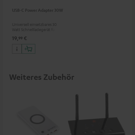
USB-C Power Adapter 30W
Universell einsetzbares 30
Watt Schnellladegerät für
Kopfhörer & Portables sowie
19,
€
99
Apple iPhones, Android
Smartphones, Tablets und
Geräte mit USB-C-Anschluss
Weiteres Zubehör