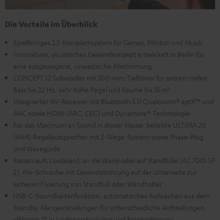
Die Vorteile im Überblick
Spielfertiges 2.1-Komplettsystem für Games, Filmton und Musik
Innovatives, akustisches Gesamtkonzept entwickelt in Berlin für
eine ausgewogene, cineastische Abstimmung
CONCEPT 12 Subwoofer mit 300-mm-Tieftöner für extrem tiefen
Bass bis 22 Hz, sehr hohe Pegel und Räume bis 35 m²
Integrierter AV-Receiver mit Bluetooth 5.0 Qualcomm® aptX™ und
AAC sowie HDMI (ARC, CEC) und Dynamore®-Technologie
Für das Maximum an Sound in dieser Klasse: beliebte ULTIMA 20
(Mk4) Regallautsprecher mit 2-Wege-System sowie Phase-Plug
und Waveguide
Passen aufs Lowboard, an die Wand oder auf Standfüße (AC 7001 SP
2), M6-Schraube mit Gewindebohrung auf der Unterseite zur
sicheren Fixierung von Standfuß oder Wandhalter
USB-C-Soundkartenfunktion, automatisches Aufwachen aus dem
Standby, Klangeinstellungen für unterschiedliche Aufstellungen,
inklusive 25 m Lautsprecherkabel und Fernbedienung