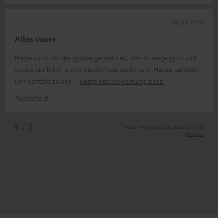
16.09.2025
Alles super
Hätte nicht mit der grösse gerechnet. Das ist mega groß und
wurde pünktlich und ordentlich verpackt nach Hause geliefert.
Der Kontakt zu der
Komplette Bewertung lesen
Natascha B.
*
5
/ 5
automatisiert übersetzt durch
DeepL