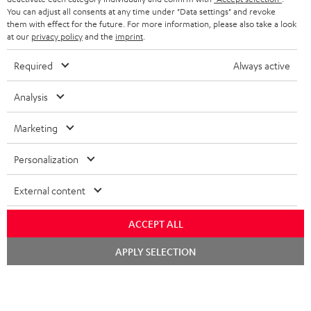
You can adjust all consents at any time under "Data settings" and revoke
them with effect for the future. For more information, please also take a look
at our
privacy policy
and the
imprint
.
Required
Always active
Teufel Blog
Analysis
Audio-Technologien, HiFi-Trends, Tipps & Tricks
Marketing
Teufel Support
Support & Kontakt
Personalization
Rückgabe / Rücktritt
Sendungsverfolgung
External content
Store Finder
ACCEPT ALL
Erlebe unsere Produkte hautnah und lass dich persönlich
Chat
APPLY SELECTION
im Store beraten.
starten