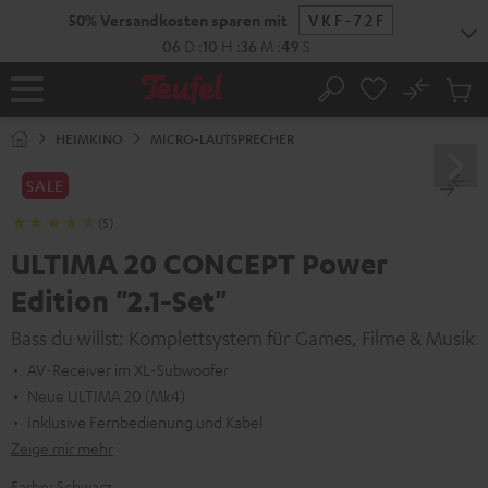
ZUM
50% Versandkosten sparen mit
VKF-72F
NHALT
RINGEN
06
D
:
10
H
:
36
M
:
48
S
No
Abs
Startseite
Suche
Artike
im
HEIMKINO
MICRO-LAUTSPRECHER
Waren
SALE
(5)
ULTIMA 20 CONCEPT Power
Edition "2.1-Set"
Bass du willst: Komplettsystem für Games, Filme & Musik
AV-Receiver im XL-Subwoofer
Neue ULTIMA 20 (Mk4)
Inklusive Fernbedienung und Kabel
Zeige mir mehr
Farbe:
Schwarz