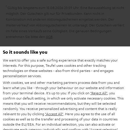
a
1
Gültig bis längstens zum 15.08.2026 23:59 Uhr.
Eine Barauszahlung ist nicht
n
möglich. Der Gutschein gilt nur für Privatkunden. Kann nicht in
Kombination mit anderen Aktionsgutscheinen eingelöst werden. Der
t
Weiterverkauf von Aktionsgutscheinen ist untersagt. Der Gutschein verliert
i
im Falle eines Verkaufs seine Gültigkeit. Die genauen Bedingungen
entnehmen Sie bitte den
AGB
.
e
So it sounds like you
We want to offer you a safe surfing experience that exactly matches your
interests. For this purpose, Teufel uses cookies and other tracking
technologies on these websites - also from third parties - and engages
8 Wochen Probehören
personalization services.
With cookies, we and other marketing partners process data from you and
Gratis Rückversand
learn what you like - through your behaviour on our website and information
from your terminal device. It's up to you: If you click on
"Reject All"
, you
confirm our default setting, in which we only activate necessary cookies. This
Inhouse Kundenservice
means that you will receive recommendations, but they will be selected
randomly. You receive personalized advertising and content that is really
relevant to you by clicking
"Accept All"
. Here you agree to the use of all
Mehr als 45 Jahre Erfahrung
cookies as well as to the transfer and processing of your data in countries
outside the EU/EEA. For an individual selection, you can also activate or
deactivate each category individually and confirm with
"Accept selection"
.