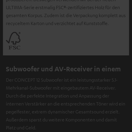
ULTIMA-Serie erstmalig FSC®-zertifiziertes Holz für den
gesamten Korpus. Zudem ist die Verpackung komplett aus
recyceltem Karton und verzichtet auf Kunststoffe.
Subwoofer und AV-Receiver in einem
Der CONCEPT 12 Subwoofer ist ein leistungsstarker 5.1-
Mehrkanal-Subwoofer mit eingebautem AV-Receiver.
Durch die perfekte Integration und Anpassung der
internen Verstärker an die entsprechenden Töner wird ein
pegelfester, extrem dynamischer Gesamtsound erzielt.
Außerdem sparst du weitere Komponenten und damit
Platz und Geld.