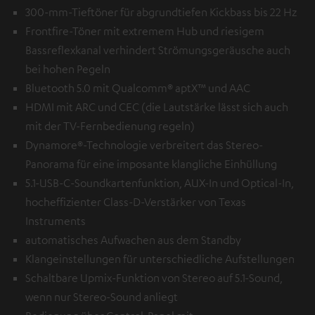
300-mm-Tieftöner für abgrundtiefen Kickbass bis 22 Hz
Frontfire-Töner mit extremem Hub und riesigem
Bassreflexkanal verhindert Strömungsgeräusche auch
bei hohen Pegeln
Bluetooth 5.0 mit Qualcomm® aptX™ und AAC
HDMI mit ARC und CEC (die Lautstärke lässt sich auch
mit der TV-Fernbedienung regeln)
Dynamore®-Technologie verbreitert das Stereo-
Panorama für eine imposante klangliche Einhüllung
5.1-USB-C-Soundkartenfunktion, AUX-In und Optical-In,
hocheffizienter Class-D-Verstärker von Texas
Instruments
automatisches Aufwachen aus dem Standby
Klangeinstellungen für unterschiedliche Aufstellungen
Schaltbare Upmix-Funktion von Stereo auf 5.1-Sound,
wenn nur Stereo-Sound anliegt