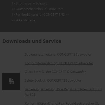
1 × Stromkabel – Schwarz
1 × Lautsprecherkabel, 2*1 mm², 25m
1 × Fernbedienung für CONCEPT 8/12 – -
2 × AAA-Batterie
Downloads und Service
D
Bedienungsanleitung: CONCEPT 12 Subwoofer
o
Konformitätserklärung: CONCEPT 12 Subwoofer
k
Quick Start Guide: CONCEPT 12 Subwoofer
u
Safety Booklet: CONCEPT 12 Subwoofer
m
e
Bedienungsanleitung: Paar Regal-Lautsprecher UL 20
Mk4 25
n
t
Konformitätserklärung: Paar Regal-Lautsprecher UL