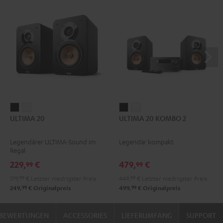
ULTIMA
ULTIMA
ULTIMA
ULTIMA
ULTIMA 20
ULTIMA 20 KOMBO 2
20
20
20
20
Schwarz
Weiß
KOMBO
KOMBO
Legendärer ULTIMA-Sound im
Legendär kompakt
2
2
Regal
Schwarz
Weiß
229,
€
479,
€
99
99
179,
99
€
Letzter niedrigster Preis
449,
99
€
Letzter niedrigster Preis
99
99
249,
€
Originalpreis
499,
€
Originalpreis
BEWERTUNGEN
ACCESSORIES
LIEFERUMFANG
SUPPORT