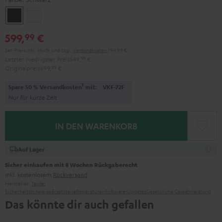
Schwarz
Weiß
599,
€
99
Set-Preis inkl. MwSt
und zzgl.
Versandkosten
194,99 €
Letzter niedrigster Preis
549,
99
€
Originalpreis
699,
99
€
1
Spare 50 % Versandkosten
mit:
VKF-72F
Nur für kurze Zeit
IN DEN WARENKORB
Auf Lager
Sicher einkaufen mit 8 Wochen Rückgaberecht
inkl. kostenlosem
Rückversand
Hersteller:
Teufel
Sicherheitshinweise
Ersatzteile
Reparaturen
Software-Updates
Gesetzliche Gewährleistung
Das könnte dir auch gefallen