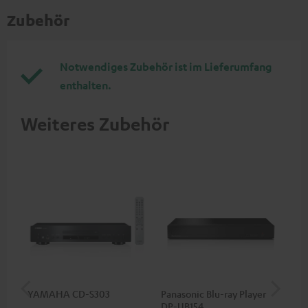
Zubehör
Notwendiges Zubehör ist im Lieferumfang
enthalten.
Weiteres Zubehör
YAMAHA CD-S303
Panasonic Blu-ray Player
1,5
DP-UB154
C7