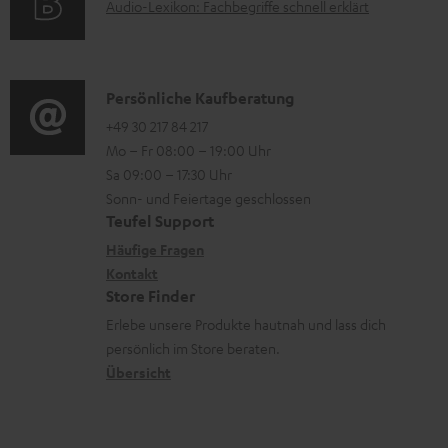
A
Audio-Lexikon: Fachbegriffe schnell erklärt
r
i
e
u
m
o
n
d
a
n
i
K
Persönliche Kaufberatung
t
e
o
o
+49 30 217 84 217
i
n
Mo – Fr 08:00 – 19:00 Uhr
-
n
o
z
Sa 09:00 – 17:30 Uhr
L
t
n
u
Sonn- und Feiertage geschlossen
e
a
e
Teufel Support
m
x
k
n
Häufige Fragen
V
i
Kontakt
t
z
e
Store Finder
k
d
u
r
Erlebe unsere Produkte hautnah und lass dich
o
a
r
s
persönlich im Store beraten.
n
t
G
Übersicht
a
e
a
n
n
r
d