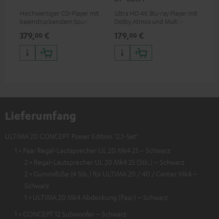
Hochwertiger CD-Player mit
Ultra HD 4K Blu-ray Player mit
Ver
beeindruckendem Sound und
Dolby Atmos und Multi HDR-
Kab
wertiger Verarbeitung
Unterstützung inklusive
mm
379,
€
179,
€
19
00
00
HDR10+ für eine überragende
Bildqualität mit lebensechten
Kontrasten und Farben
Lieferumfang
ULTIMA 20 CONCEPT Power Edition "2.1-Set"
1 × Paar Regal-Lautsprecher UL 20 Mk4 25 – Schwarz
2 × Regal-Lautsprecher UL 20 Mk4 25 (Stk.) – Schwarz
2 × Gummifüße (4 Stk.) für ULTIMA 20 / 40 / Center Mk4 –
Schwarz
1 × ULTIMA 20 Mk4 Abdeckung (Paar) – Schwarz
1 × CONCEPT 12 Subwoofer – Schwarz