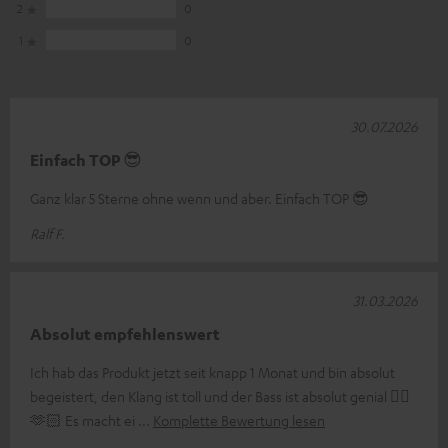
2
0
1
0
30.07.2026
Einfach TOP 😎
Ganz klar 5 Sterne ohne wenn und aber. Einfach TOP 😎
Ralf F.
31.03.2026
Absolut empfehlenswert
Ich hab das Produkt jetzt seit knapp 1 Monat und bin absolut
begeistert, den Klang ist toll und der Bass ist absolut genial 👌🏼
🫶🏻 Es macht ei
Komplette Bewertung lesen