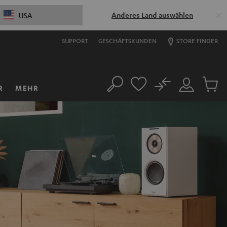
Anderes Land auswählen
USA
SUPPORT
GESCHÄFTSKUNDEN
STORE FINDER
No
R
MEHR
Suche
Mein
Artikel
Konto
im
Warenk