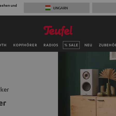
 sehen und
UNGARN
OTH
KOPFHÖRER
RADIOS
SALE
NEU
ZUBEHÖ
rker
er