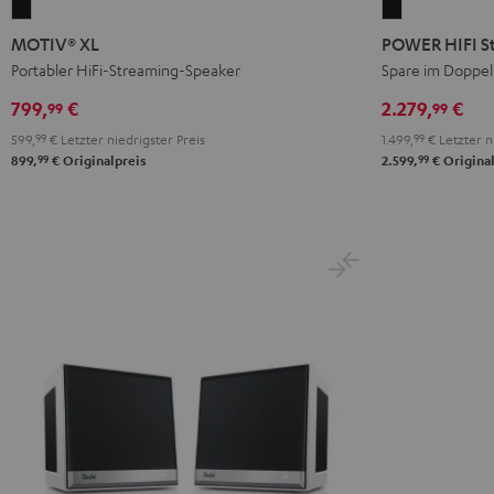
MOTIV®
POWER
XL
HIFI
MOTIV® XL
POWER HIFI S
Schwarz
Stereo-
Portabler HiFi-Streaming-Speaker
Spare im Doppe
Set
799,
€
2.279,
€
99
99
Schwarz
599,
99
€
Letzter niedrigster Preis
1.499,
99
€
Letzter n
99
99
899,
€
Originalpreis
2.599,
€
Original