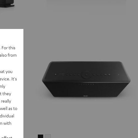
 For this
also from
hat you
vice. It's
nly
t they
really
well as to
dividual
rm with
 effect
MOTIV®
MOTIV®