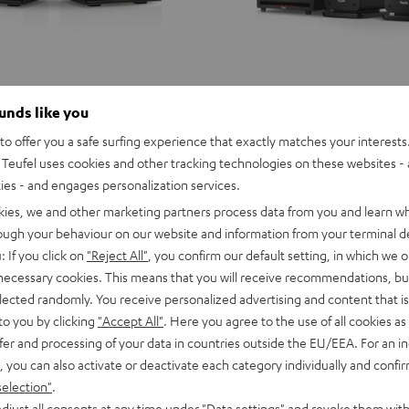
ounds like you
o offer you a safe surfing experience that exactly matches your interests.
Teufel uses cookies and other tracking technologies on these websites - 
ties - and engages personalization services.
kies, we and other marketing partners process data from you and learn w
rough your behaviour on our website and information from your terminal de
: If you click on
"Reject All"
, you confirm our default setting, in which we o
 necessary cookies. This means that you will receive recommendations, bu
elected randomly. You receive personalized advertising and content that is 
to you by clicking
"Accept All"
. Here you agree to the use of all cookies as 
fer and processing of your data in countries outside the EU/EEA. For an in
, you can also activate or deactivate each category individually and confi
selection"
.
ULTIMA
ULTIMA
djust all consents at any time under "Data settings" and revoke them with