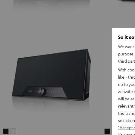
So it s
We want t
purpose, 
third par
With coo
like - th
up to you
activate
will be s
relevant 
the trans
selection
"Accept 
Teufel
Teufel
STEREO
STEREO
You can a