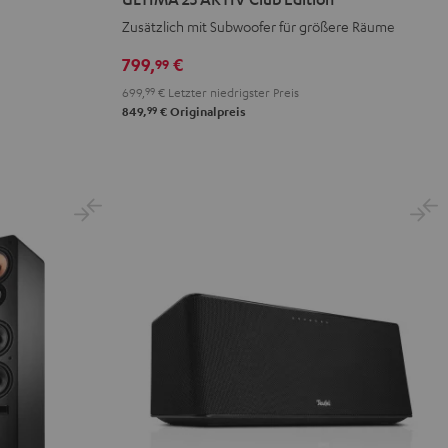
AKTIV
AKTIV
Zusätzlich mit Subwoofer für größere Räume
Club
Club
Edition
Edition
799,
€
99
Night
Pure
699,
99
€
Letzter niedrigster Preis
Black
White
99
849,
€
Originalpreis