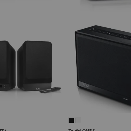
Teufel
Teufel
ONE
ONE
TIV
Teufel ONE S