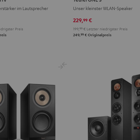
S
S
Verstärker im Lautsprecher
Unser kleinster WLAN-Speaker
Schwarz
Weiß
229,
€
99
drigster Preis
199,
99
€
Letzter niedrigster Preis
99
reis
249,
€
Originalpreis