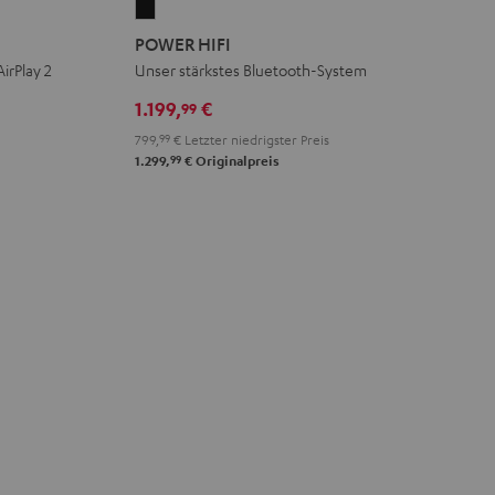
POWER
HIFI
POWER HIFI
Schwarz
irPlay 2
Unser stärkstes Bluetooth-System
1.199,
€
99
799,
99
€
Letzter niedrigster Preis
99
1.299,
€
Originalpreis