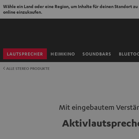
Wähle ein Land oder eine Region, um Inhalte für deinen Standort zu
online einzukaufen.
ZUM
NHALT
RINGEN
LAUTSPRECHER
HEIMKINO
SOUNDBARS
BLUETO
Startseite
ALLE STEREO PRODUKTE
Mit eingebautem Verstä
Aktivlautsprech