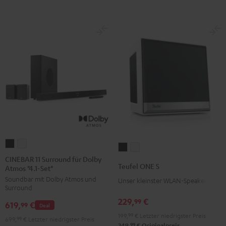
CINEBAR
CINEBAR
Teufel
Teufel
11
11
CINEBAR 11 Surround für Dolby
ONE
ONE
Teufel ONE S
Atmos "4.1-Set"
Surround
Surround
S
S
Soundbar mit Dolby Atmos und
für
für
Unser kleinster WLAN-Speaker
Schwarz
Weiß
Surround
Dolby
Dolby
229,
€
99
619,
€
Atmos
Atmos
99
Deal
199,
99
€
Letzter niedrigster Preis
"4.1-
"4.1-
699,
99
€
Letzter niedrigster Preis
99
249,
€
Originalpreis