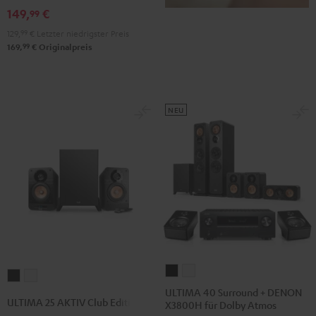
Black
149,
€
99
129,
99
€
Letzter niedrigster Preis
99
169,
€
Originalpreis
NEU
ULTIMA
ULTIMA
ULTIMA
ULTIMA
40
40
ULTIMA 40 Surround + DENON
25
25
ULTIMA 25 AKTIV Club Edition
X3800H für Dolby Atmos
Surround
Surround
AKTIV
AKTIV