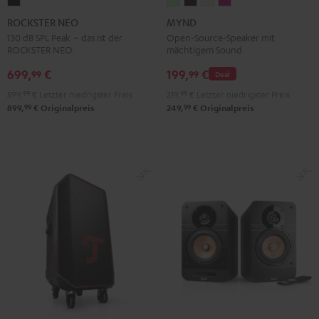
ROCKSTER
MYND
MYND
MYND
MYND
NEO
Light
Warm
Warm
Wild
ROCKSTER NEO
MYND
Schwarz
Mint
Black
White
Berry
130 dB SPL Peak – das ist der
Open-Source-Speaker mit
ROCKSTER NEO.
mächtigem Sound
699,
€
199,
€
99
99
Deal
599,
99
€
Letzter niedrigster Preis
219,
99
€
Letzter niedrigster Preis
99
99
899,
€
Originalpreis
249,
€
Originalpreis