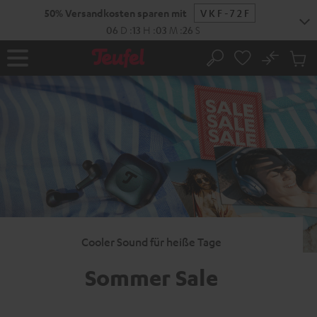
ZUM
50% Versandkosten sparen mit
VKF-72F
NHALT
RINGEN
06
D
:
13
H
:
03
M
:
25
S
No
Abs
Startseite
Suche
Artike
im
Waren
Cooler Sound für heiße Tage
Sommer Sale