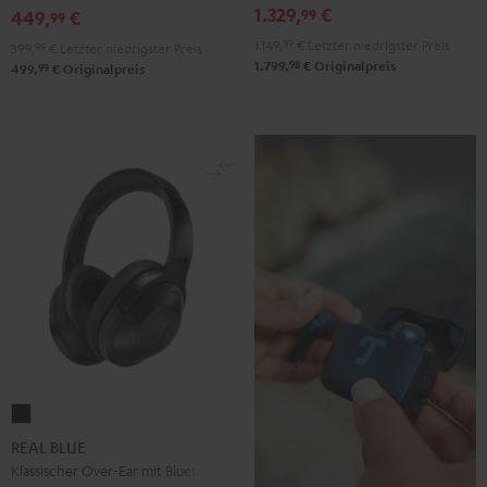
1.329,
€
99
Schwarz
449,
€
99
1.149,
99
€
Letzter niedrigster Preis
399,
99
€
Letzter niedrigster Preis
98
1.799,
€
Originalpreis
99
499,
€
Originalpreis
REAL
BLUE
REAL BLUE
Night
Klassischer Over-Ear mit Bluetooth