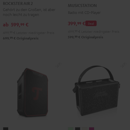
AIR
Schwarz
Weiß
ROCKSTER AIR 2
MUSICSTATION
2
Gehört zu den Großen, ist aber
Radio mit CD-Player
noch leicht zu tragen
Schwarz
399,
€
99
ab
599,
€
Deal
99
499,
99
€
Letzter niedrigster Preis
499,
99
€
Letzter niedrigster Preis
99
599,
€
Originalpreis
99
699,
€
Originalpreis