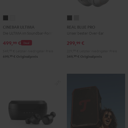
CINEBAR
CINEBAR
REAL
REAL
ULTIMA
ULTIMA
BLUE
BLUE
CINEBAR ULTIMA
REAL BLUE PRO
Schwarz
Weiß
PRO
PRO
Die ULTIMA im Soundbar-Format
Unser bester Over-Ear
Night
Titanium
499,
€
299,
€
99
99
Deal
Black
Gray
549,
99
€
Letzter niedrigster Preis
229,
99
€
Letzter niedrigster Preis
99
99
699,
€
Originalpreis
349,
€
Originalpreis