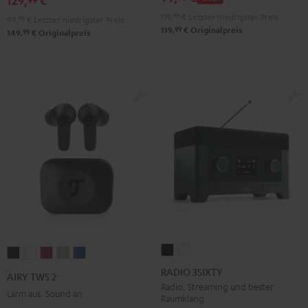
Red
Black
Green
Gray
Black
Blue
119,
99
€
Letzter niedrigster Preis
99,
99
€
Letzter niedrigster Preis
99
119,
€
Originalpreis
99
149,
€
Originalpreis
RADIO
RADIO
AIRY
AIRY
AIRY
AIRY
AIRY
3SIXTY
3SIXTY
TWS
TWS
TWS
TWS
TWS
RADIO 3SIXTY
AIRY TWS 2
Schwarz
Weiß
2
2
2
2
2
Radio, Streaming und bester
Lärm aus. Sound an.
Raumklang
Night
Pure
Ruby
Sage
Space