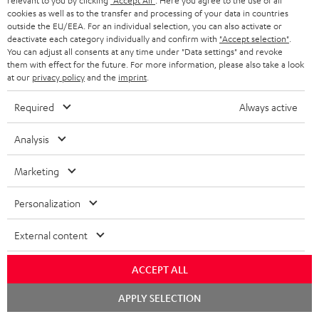
relevant to you by clicking
"Accept All"
. Here you agree to the use of all
cookies as well as to the transfer and processing of your data in countries
outside the EU/EEA. For an individual selection, you can also activate or
deactivate each category individually and confirm with
"Accept selection"
.
You can adjust all consents at any time under "Data settings" and revoke
them with effect for the future. For more information, please also take a look
at our
privacy policy
and the
imprint
.
Required
Always active
Analysis
DEFINION
DEFINION
Marketing
POWER
3
3
HIFI
DEFINION 3
POWER HIFI Stereo-Set
Personalization
Anthrazit
Weiß
Stereo-
High-End-Stereo-
Spare im Doppelpack
Standlautsprecherpaar
/
Set
External content
Schwarz
2.279,
€
99
Schwarz
1.499,
€
99
1.499,
99
€
Letzter niedrigster Preis
1.199,
99
€
Letzter niedrigster Preis
ACCEPT ALL
99
2.599,
€
Originalpreis
99
1.799,
€
Originalpreis
Chat
APPLY SELECTION
starten