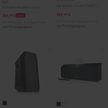
Set"
für
für
Black
Light
Der Wecker mit dem Teufel Sound
Soundbar mit Dolby Atmos
Dolby
Dolby
Gray
Atmos
Atmos
129,
€
99
319,
€
99
Deal
"2.1-
"2.1-
99,
99
€
Letzter niedrigster Preis
399,
99
€
Letzter niedrigster Preis
Set"
Set"
99
169,
€
Originalpreis
99
449,
€
Originalpreis
Schwarz
Weiß
ROCKSTER
MUSICSTATION
MUSICSTATION