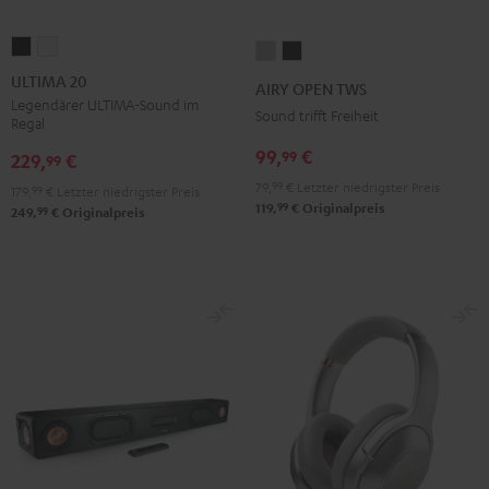
ULTIMA
ULTIMA
AIRY
AIRY
20
20
OPEN
OPEN
ULTIMA 20
AIRY OPEN TWS
Schwarz
Weiß
TWS
TWS
Legendärer ULTIMA-Sound im
Sound trifft Freiheit
Regal
Moon
Night
99,
€
99
Gray
Black
229,
€
99
79,
99
€
Letzter niedrigster Preis
179,
99
€
Letzter niedrigster Preis
99
119,
€
Originalpreis
99
249,
€
Originalpreis