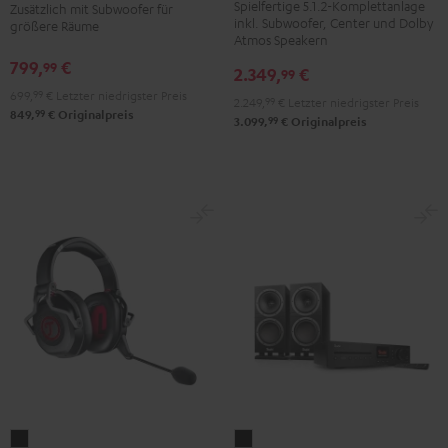
Spielfertige 5.1.2-Komplettanlage
+
+
Zusätzlich mit Subwoofer für
Club
Club
inkl. Subwoofer, Center und Dolby
größere Räume
DENON
DENON
Edition
Edition
Atmos Speakern
X3800H
X3800H
Night
Pure
799,
€
99
2.349,
€
99
für
für
Black
White
699,
99
€
Letzter niedrigster Preis
2.249,
99
€
Letzter niedrigster Preis
Dolby
Dolby
99
849,
€
Originalpreis
99
3.099,
€
Originalpreis
Atmos
Atmos
Schwarz
Weiß
CAGE
THEATER