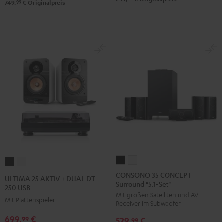
Set"
Set"
99
749,
€
Originalpreis
Schwarz
Weiß
CONSONO
CONSONO
ULTIMA
ULTIMA
35
35
25
25
CONSONO 35 CONCEPT
ULTIMA 25 AKTIV + DUAL DT
Surround "5.1-Set"
CONCEPT
CONCEPT
AKTIV
AKTIV
250 USB
Mit großen Satelliten und AV-
Surround
Surround
+
+
Mit Plattenspieler
Receiver im Subwoofer
"5.1-
"5.1-
DUAL
DUAL
699,
€
99
529,
€
Set"
Set"
99
DT
DT