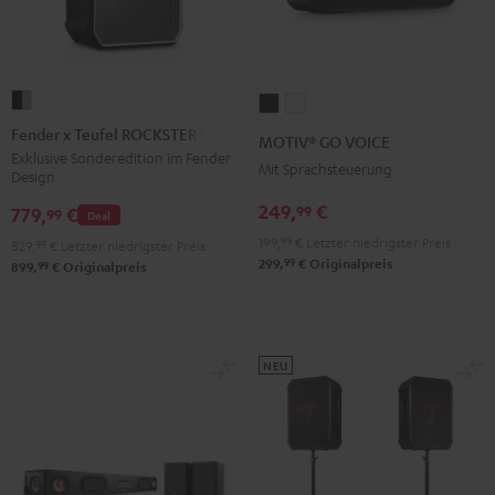
Fender
MOTIV®
MOTIV®
x
GO
GO
Fender x Teufel ROCKSTER NEO
MOTIV® GO VOICE
Teufel
VOICE
VOICE
Exklusive Sonderedition im Fender
Mit Sprachsteuerung
Design
ROCKSTER
Night
Silver
NEO
249,
€
99
Black
White
779,
€
99
Deal
Black
199,
99
€
Letzter niedrigster Preis
829,
99
€
Letzter niedrigster Preis
&
99
299,
€
Originalpreis
99
899,
€
Originalpreis
Steel
NEU