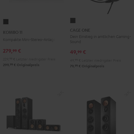
CAGE
KOMBO
ONE
11
CAGE ONE
KOMBO 11
Night
Schwarz
Dein Einstieg in amtlichen Gaming-
Kompakte Mini-Stereo-Anlage
Sound
Black
279,
€
99
49,
€
99
229,
99
€
Letzter niedrigster Preis
49,
99
€
Letzter niedrigster Preis
99
299,
€
Originalpreis
99
79,
€
Originalpreis