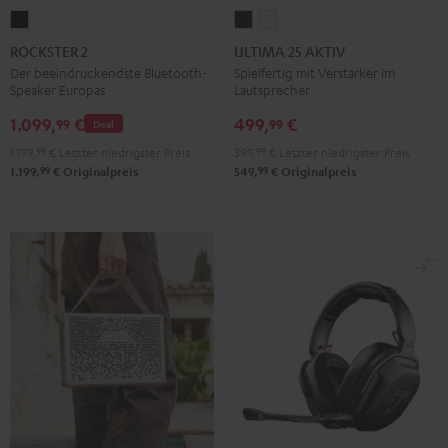
ROCKSTER
ULTIMA
ULTIMA
2
25
25
ROCKSTER 2
ULTIMA 25 AKTIV
Schwarz
AKTIV
AKTIV
Der beeindruckendste Bluetooth-
Spielfertig mit Verstärker im
Speaker Europas
Lautsprecher
Night
Pure
Black
White
1.099,
€
499,
€
99
99
Deal
1.199,
99
€
Letzter niedrigster Preis
399,
99
€
Letzter niedrigster Preis
99
99
1.199,
€
Originalpreis
549,
€
Originalpreis