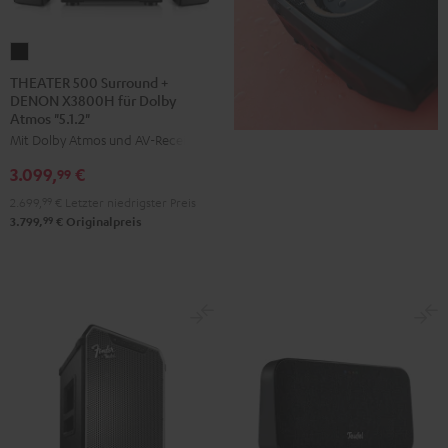
THEATER
500
THEATER 500 Surround +
DENON X3800H für Dolby
Surround
Atmos "5.1.2"
+
Mit Dolby Atmos und AV-Receiver
DENON
3.099,
€
X3800H
99
für
2.699,
99
€
Letzter niedrigster Preis
Dolby
99
3.799,
€
Originalpreis
Atmos
"5.1.2"
Schwarz