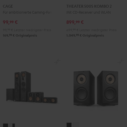
Schwarz
500S
CAGE
THEATER 500S KOMBO 2
KOMBO
Für ambitionierte Gaming-Fans
Mit CD-Receiver und WLAN
2
99,
€
899,
€
99
99
Schwarz
99,
99
€
Letzter niedrigster Preis
699,
99
€
Letzter niedrigster Preis
99
99
169,
€
Originalpreis
1.049,
€
Originalpreis
STEREO
STEREO
ULTIMA
ULTIMA