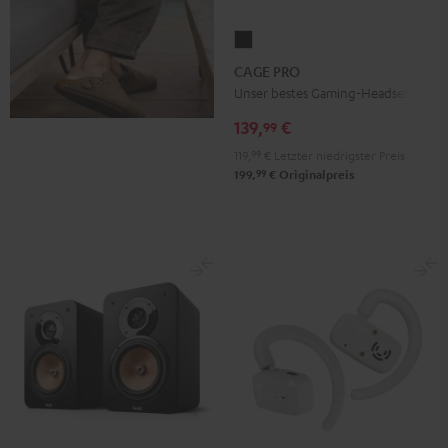
CAGE
PRO
CAGE PRO
Night
Unser bestes Gaming-Headset
Black
139,
€
99
119,
99
€
Letzter niedrigster Preis
99
199,
€
Originalpreis