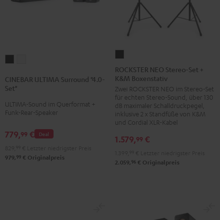
ROCKSTER
CINEBAR
CINEBAR
NEO
ROCKSTER NEO Stereo-Set +
ULTIMA
ULTIMA
K&M Boxenstativ
Stereo-
CINEBAR ULTIMA Surround "4.0-
Surround
Surround
Set"
Zwei ROCKSTER NEO im Stereo-Set
Set
"4.0-
"4.0-
für echten Stereo-Sound, über 130
+
ULTIMA-Sound im Querformat +
dB maximaler Schalldruckpegel,
Set"
Set"
Funk-Rear-Speaker
K&M
inklusive 2 x Standfüße von K&M
Schwarz
Weiß
und Cordial XLR-Kabel
Boxenstativ
779,
€
99
Deal
Schwarz
1.579,
€
99
829,
99
€
Letzter niedrigster Preis
1.399,
99
€
Letzter niedrigster Preis
99
979,
€
Originalpreis
96
2.059,
€
Originalpreis