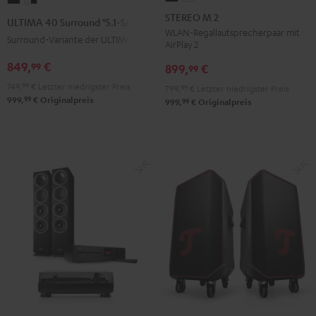
M
M
40
40
STEREO M 2
ULTIMA 40 Surround "5.1-Set"
2
2
Surround
Surround
WLAN-Regallautsprecherpaar mit
Surround-Variante der ULTIMA 40
AirPlay 2
Schwarz
Weiß
"5.1-
"5.1-
849,
€
99
Set"
Set"
899,
€
99
Schwarz
Weiß
749,
99
€
Letzter niedrigster Preis
799,
99
€
Letzter niedrigster Preis
99
/
999,
€
Originalpreis
99
999,
€
Originalpreis
Schwarz