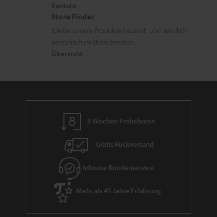
a
i
Kontakt
t
z
Store Finder
d
k
d
u
Erlebe unsere Produkte hautnah und lass dich
e
o
a
r
persönlich im Store beraten.
n
n
t
G
Übersicht
e
a
n
r
a
n
8 Wochen Probehören
t
i
Gratis Rückversand
e
Inhouse Kundenservice
Mehr als 45 Jahre Erfahrung