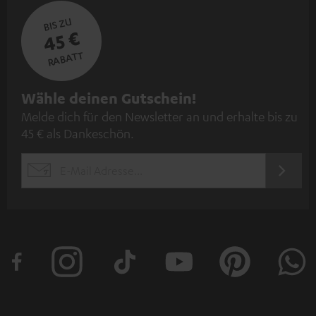
BIS ZU
45 €
RABATT
N
Wähle deinen Gutschein!
Melde dich für den Newsletter an und erhalte bis zu
e
45 € als Dankeschön.
w
s
JETZT
EMAIL
l
ANME
WIDGET
e
t
t
e
r
a