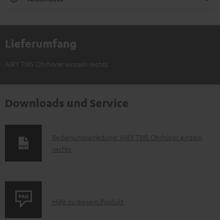
Lieferumfang
AIRY TWS Ohrhörer einzeln rechts
Downloads und Service
D
Bedienungsanleitung: AIRY TWS Ohrhörer einzeln
rechts
o
k
u
m
P
Hilfe zu diesem Produkt
e
r