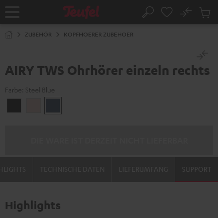
ZUM
NHALT
No
Abs
Startseite
Suche
RINGEN
Artike
im
ZUBEHÖR
KOPFHOERER ZUBEHOER
Waren
AIRY TWS Ohrhörer einzeln rechts
Farbe:
Steel Blue
Night
Pale
Steel
Black
Gold
Blue
DIE WARE IST DERZEIT NICHT LIEFERBAR
HLIGHTS
TECHNISCHE DATEN
LIEFERUMFANG
SUPPORT
Highlights