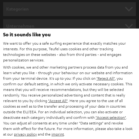
n
Kategorien
m
HEIMKINO
e
Unternehmen
l
So it sounds like you
HEIMKINO-KOMPLETTANLAGEN
SUPPORT
d
Teufel Onlineshops
We want to offer you a safe surfing experience that exactly matches your
interests. For this purpose, Teufel uses cookies and other tracking
SOUNDBARS
u
KARRIERE
technologies on these websites - also from third parties - and engages
DEUTSCHLAND
personalization services.
n
STEREO
With cookies, we and other marketing partners process data from you and
PRESSE & MARKETING
g
learn what you like - through your behaviour on our website and information
ÖSTERREICH
SMART HOME
from your terminal device. It's up to you: If you click on
"Reject All"
, you
GESCHÄFTSKUNDEN
confirm our default setting, in which we only activate necessary cookies. This
means that you will receive recommendations, but they will be selected
SCHWEIZ
BLUETOOTH-LAUTSPRECHER
PARTNERPROGRAMM
randomly. You receive personalized advertising and content that is really
relevant to you by clicking
"Accept All"
. Here you agree to the use of all
KOPFHÖRER
cookies as well as to the transfer and processing of your data in countries
NIEDERLANDE
BLOG
outside the EU/EEA. For an individual selection, you can also activate or
deactivate each category individually and confirm with
"Accept selection"
.
BLUETOOTH-KOPFHÖRER
NEWSLETTER
You can adjust all consents at any time under "Data settings" and revoke
BELGIEN
them with effect for the future. For more information, please also take a look
STEREOANLAGEN
at our
privacy policy
and the
imprint
.
STORES