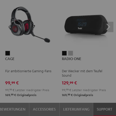
CAGE
RADIO
RADIO
CAGE
RADIO ONE
Schwarz
ONE
ONE
Black
Light
Für ambitionierte Gaming-Fans
Der Wecker mit dem Teufel
Gray
Sound
99,
€
129,
€
99
99
99,
99
€
Letzter niedrigster Preis
99,
99
€
Letzter niedrigster Preis
99
99
169,
€
Originalpreis
169,
€
Originalpreis
BEWERTUNGEN
ACCESSORIES
LIEFERUMFANG
SUPPORT