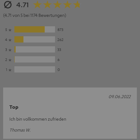
4.71
(4.71 von 5 bei 1174 Bewertungen)
5
873
4
262
3
33
2
6
1
0
09.06.2022
Top
Ich bin vollkommen zufrieden
Thomas W.