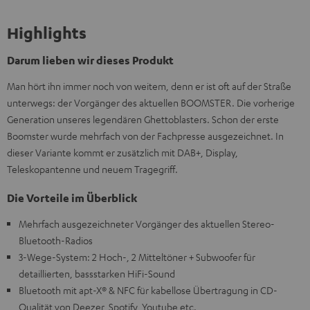
Highlights
Darum lieben wir dieses Produkt
Man hört ihn immer noch von weitem, denn er ist oft auf der Straße
unterwegs: der Vorgänger des aktuellen BOOMSTER. Die vorherige
Generation unseres legendären Ghettoblasters. Schon der erste
Boomster wurde mehrfach von der Fachpresse ausgezeichnet. In
dieser Variante kommt er zusätzlich mit DAB+, Display,
Teleskopantenne und neuem Tragegriff.
Die Vorteile im Überblick
Mehrfach ausgezeichneter Vorgänger des aktuellen Stereo-
Bluetooth-Radios
3-Wege-System: 2 Hoch-, 2 Mitteltöner + Subwoofer für
detaillierten, bassstarken HiFi-Sound
Bluetooth mit apt-X® & NFC für kabellose Übertragung in CD-
Qualität von Deezer, Spotify, Youtube etc.