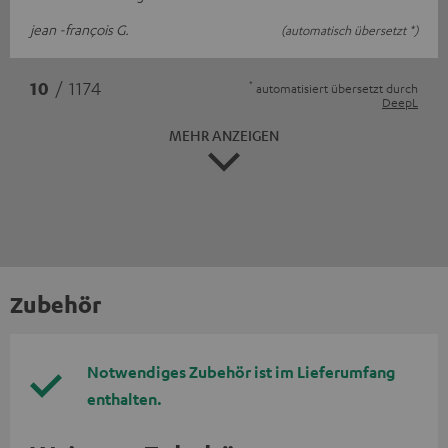
jean -françois G.
(automatisch übersetzt *)
*
10
/ 1174
automatisiert übersetzt durch
DeepL
MEHR ANZEIGEN
Zubehör
Notwendiges Zubehör ist im Lieferumfang
enthalten.