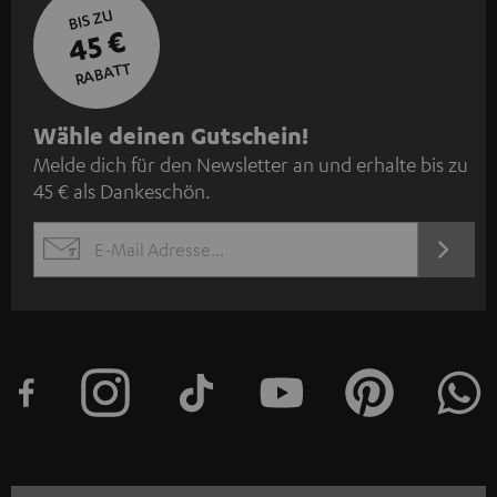
BIS ZU
45 €
RABATT
N
Wähle deinen Gutschein!
Melde dich für den Newsletter an und erhalte bis zu
e
45 € als Dankeschön.
w
s
JETZT
EMAIL
l
ANME
WIDGET
e
t
t
e
r
a