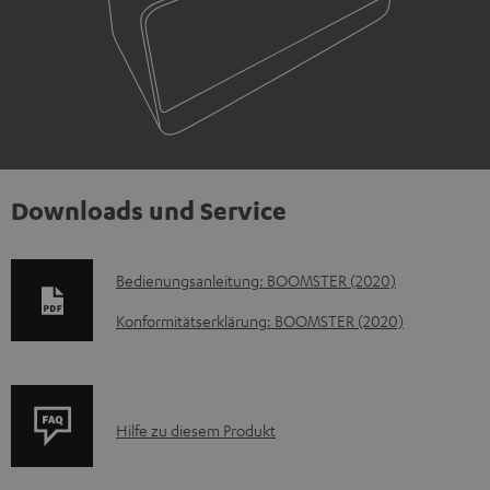
Downloads und Service
D
Bedienungsanleitung: BOOMSTER (2020)
o
Konformitätserklärung: BOOMSTER (2020)
k
u
m
P
Hilfe zu diesem Produkt
e
r
n