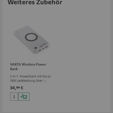
Weiteres Zubehör
VARTA Wireless Power
Bank
2-in-1: Powerbank mit bis zu
18W Ladeleistung über USB
Typ C & Wireless Charger mit
34,
€
99
bis zu 10W Ladestrom