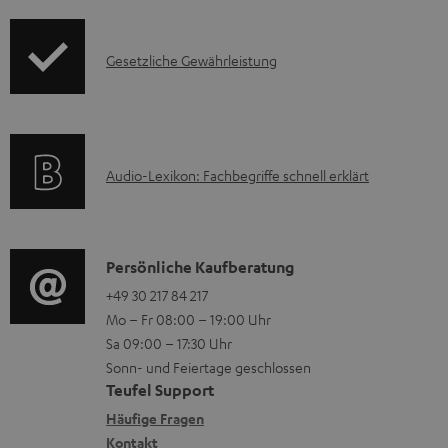
o
t
d
e
I
Gesetzliche Gewährleistung
u
z
n
k
u
f
t
m
o
F
H
A
Audio-Lexikon: Fachbegriffe schnell erklärt
r
A
e
u
m
Q
r
d
a
s
u
i
K
Persönliche Kaufberatung
t
n
o
o
+49 30 217 84 217
i
t
Mo – Fr 08:00 – 19:00 Uhr
-
n
o
Sa 09:00 – 17:30 Uhr
e
L
t
n
Sonn- und Feiertage geschlossen
r
e
a
e
Teufel Support
l
x
k
n
Häufige Fragen
a
i
Kontakt