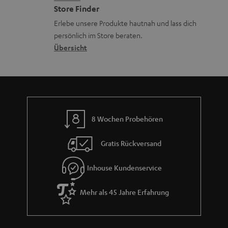
t
z
Store Finder
d
k
d
u
Erlebe unsere Produkte hautnah und lass dich
e
o
a
r
persönlich im Store beraten.
n
n
t
G
Übersicht
e
a
n
r
a
n
8 Wochen Probehören
t
i
Gratis Rückversand
e
Inhouse Kundenservice
Mehr als 45 Jahre Erfahrung