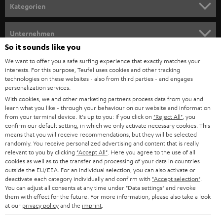
n
Kategorien
m
HEIMKINO
e
Unternehmen
l
So it sounds like you
HEIMKINO-KOMPLETTANLAGEN
SUPPORT
d
Teufel Onlineshops
We want to offer you a safe surfing experience that exactly matches your
interests. For this purpose, Teufel uses cookies and other tracking
SOUNDBARS
u
KARRIERE
technologies on these websites - also from third parties - and engages
DEUTSCHLAND
personalization services.
n
STEREO
With cookies, we and other marketing partners process data from you and
PRESSE & MARKETING
g
learn what you like - through your behaviour on our website and information
ÖSTERREICH
SMART HOME
from your terminal device. It's up to you: If you click on
"Reject All"
, you
GESCHÄFTSKUNDEN
confirm our default setting, in which we only activate necessary cookies. This
means that you will receive recommendations, but they will be selected
SCHWEIZ
BLUETOOTH-LAUTSPRECHER
PARTNERPROGRAMM
randomly. You receive personalized advertising and content that is really
relevant to you by clicking
"Accept All"
. Here you agree to the use of all
KOPFHÖRER
cookies as well as to the transfer and processing of your data in countries
NIEDERLANDE
BLOG
outside the EU/EEA. For an individual selection, you can also activate or
deactivate each category individually and confirm with
"Accept selection"
.
BLUETOOTH-KOPFHÖRER
NEWSLETTER
You can adjust all consents at any time under "Data settings" and revoke
BELGIEN
them with effect for the future. For more information, please also take a look
STEREOANLAGEN
at our
privacy policy
and the
imprint
.
STORES
FRANKREICH