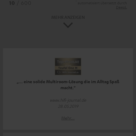
*
10
/ 600
automatisiert übersetzt durch
DeepL
MEHR ANZEIGEN
„… eine solide Multiroom-Lösung die im Alltag Spaß
macht.“
www.hifi-journal.de
28.05.2019
Mehr...