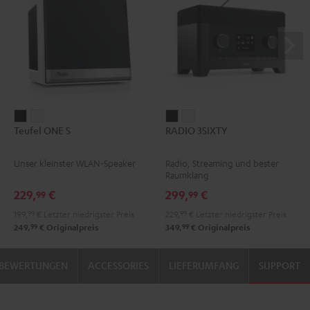
Teufel
Teufel
RADIO
RADIO
Teufel ONE S
RADIO 3SIXTY
ONE
ONE
3SIXTY
3SIXTY
S
S
Schwarz
Weiß
Unser kleinster WLAN-Speaker
Radio, Streaming und bester
Schwarz
Weiß
Raumklang
229,
€
299,
€
99
99
199,
99
€
Letzter niedrigster Preis
229,
99
€
Letzter niedrigster Preis
99
99
249,
€
Originalpreis
349,
€
Originalpreis
BEWERTUNGEN
ACCESSORIES
LIEFERUMFANG
SUPPORT