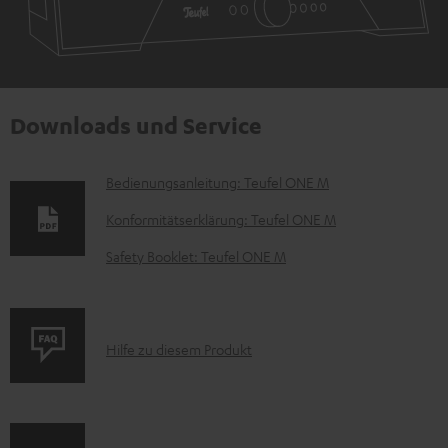
Downloads und Service
D
Bedienungsanleitung: Teufel ONE M
o
Konformitätserklärung: Teufel ONE M
k
Safety Booklet: Teufel ONE M
u
m
e
P
Hilfe zu diesem Produkt
n
r
t
o
e
d