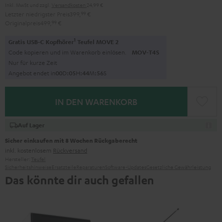
Inkl. MwSt
und zzgl.
Versandkosten
24,99 €
Letzter niedrigster Preis
399,
99
€
Originalpreis
499,
99
€
1
Gratis USB-C Kopfhörer
Teufel MOVE 2
Code kopieren und im Warenkorb einlösen.
MOV-T4S
Nur für kurze Zeit
Angebot endet in
0
0
D
:
0
5
H
:
4
4
M
:
5
5
S
IN DEN WARENKORB
Auf Lager
Sicher einkaufen mit 8 Wochen Rückgaberecht
inkl. kostenlosem
Rückversand
Hersteller:
Teufel
Sicherheitshinweise
Ersatzteile
Reparaturen
Software-Updates
Gesetzliche Gewährleistung
Das könnte dir auch gefallen