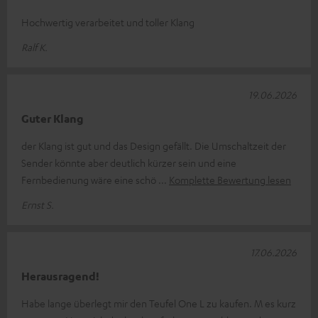
Hochwertig verarbeitet und toller Klang
Ralf K.
19.06.2026
Guter Klang
der Klang ist gut und das Design gefällt. Die Umschaltzeit der
Sender könnte aber deutlich kürzer sein und eine
Fernbedienung wäre eine schö
Komplette Bewertung lesen
Ernst S.
17.06.2026
Herausragend!
Habe lange überlegt mir den Teufel One L zu kaufen. M es kurz