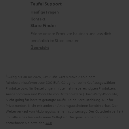
n
e
a
e
Teufel Support
m
x
k
n
Häufige Fragen
V
i
Kontakt
t
z
e
Store Finder
k
d
u
r
Erlebe unsere Produkte hautnah und lass dich
o
a
r
s
persönlich im Store beraten.
n
t
G
Übersicht
a
e
a
n
n
r
d
a
1
Gültig bis 08.08.2026, 23:59 Uhr. Gratis Move 2 ab einem
n
Mindesteinkaufswert von 300 EUR. Gültig nur beim Kauf ausgewählter
Produkte bzw. für Bestellungen mit teilnahmeberechtigten Produkten.
t
Ausgenommen sind Produkte von Drittanbietern (Third-Party-Produkte).
i
Nicht gültig für bereits getätigte Käufe. Keine Barauszahlung. Nur für
Privatkunden. Nicht mit anderen Aktionsgutscheinen kombinierbar. Der
e
Weiterverkauf von Aktionsgutscheinen ist untersagt. Der Gutschein verliert
im Falle eines Verkaufs seine Gültigkeit. Die genauen Bedingungen
entnehmen Sie bitte den
AGB
.