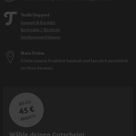
Teufel Support
Support & Kontakt
Rückgabe / Rücktritt
Sendungsverfolgung
Store Finder
Erlebe unsere Produkte hautnah und lass dich persönlich
im Store beraten.
BIS ZU
45 €
RABATT
N
Wähle deinen Gutschein!