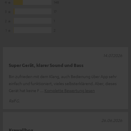
4
148
3
17
2
1
1
2
14.07.2026
Super Gerät, klarer Sound und Bass
Bin zufrieden mit dem Klang, auch Bedienung über App sehr
einfach und funktioniert, vieles selbsterklärend. Aber, dieses
Gerät hat keine F
Komplette Bewertung lesen
Ralf G.
26.06.2026
Krawallbox