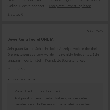
Online-Dienste beendet
Komplette Bewertung lesen
Stephan P.
11.06.2026
Bewertung Teufel ONE M
Sehr guter Sound, Schlecht: keine Anzeige, welche der drei
Stationstasten gedrückt wurde — sind nicht beleuchtet, Sehr
langsam in der Umstel
Komplette Bewertung lesen
Bernhard G.
Antwort von Teufel:
Vielen Dank für dein Feedback!
Aufgrund von eventuellen bisherig verwendeten
Geräten kann die Bedienung neuer elektronischer
Produkte ungewohnt sein.