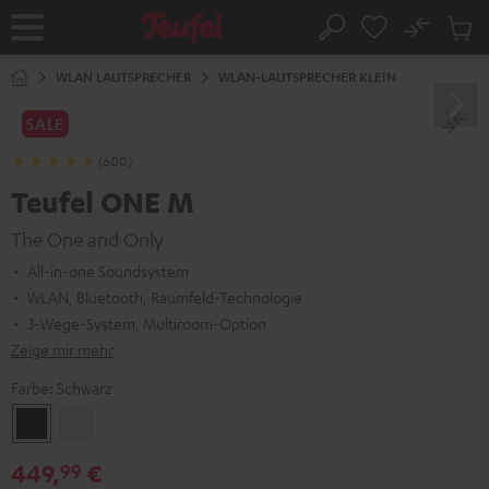
ZUM
NHALT
No
Abs
Startseite
Suche
RINGEN
Artike
im
WLAN LAUTSPRECHER
WLAN-LAUTSPRECHER KLEIN
Waren
SALE
(600)
Teufel ONE M
The One and Only
All-in-one Soundsystem
WLAN, Bluetooth, Raumfeld-Technologie
3-Wege-System, Multiroom-Option
Zeige mir mehr
Farbe:
Schwarz
Schwarz
Weiß
449,
€
99