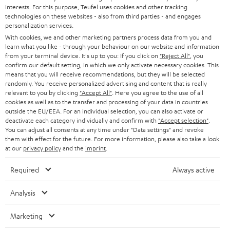
interests. For this purpose, Teufel uses cookies and other tracking
SOUNDBARS
u
KARRIERE
technologies on these websites - also from third parties - and engages
DEUTSCHLAND
personalization services.
n
STEREO
With cookies, we and other marketing partners process data from you and
PRESSE & MARKETING
g
learn what you like - through your behaviour on our website and information
ÖSTERREICH
SMART HOME
from your terminal device. It's up to you: If you click on
"Reject All"
, you
GESCHÄFTSKUNDEN
confirm our default setting, in which we only activate necessary cookies. This
means that you will receive recommendations, but they will be selected
SCHWEIZ
BLUETOOTH-LAUTSPRECHER
PARTNERPROGRAMM
randomly. You receive personalized advertising and content that is really
relevant to you by clicking
"Accept All"
. Here you agree to the use of all
KOPFHÖRER
cookies as well as to the transfer and processing of your data in countries
NIEDERLANDE
BLOG
outside the EU/EEA. For an individual selection, you can also activate or
deactivate each category individually and confirm with
"Accept selection"
.
BLUETOOTH-KOPFHÖRER
NEWSLETTER
You can adjust all consents at any time under "Data settings" and revoke
BELGIEN
them with effect for the future. For more information, please also take a look
STEREOANLAGEN
at our
privacy policy
and the
imprint
.
STORES
FRANKREICH
LAUTSPRECHER
Required
Always active
DEINE VORTEILE BEI TEUFEL
POLEN
ULTIMA-SERIE
Analysis
TEUFEL STORY
Technische Änderungen, Tippfehler und Irrtum vorbehalten. Das auf unseren
IN-EAR-KOPFHÖRER
Marketing
SPANIEN
UNSER MANAGEMENT
Fotos abgebildete Zubehör ist nicht im Lieferumfang enthalten. Etwaige