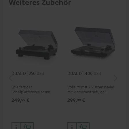
Weiteres Zubehör
DUAL DT 250 USB
DUAL DT 400 USB
Pi
Spielfertiger
Vollautomatik-Plattenspieler
DJ-
Schallplattenspieler mit
mit Riemenantrieb, geeignet
Obe
Riemenantrieb, geeignet für
für LP und Singles
und
249,
€
299,
€
39
99
99
LP und Singles
für