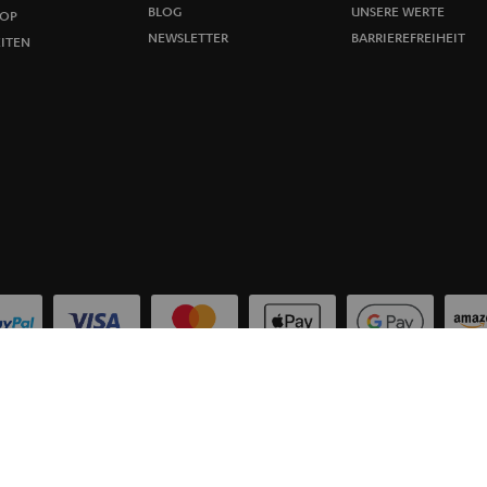
u
BLOG
UNSERE WERTE
OP
NEWSLETTER
BARRIEREFREIHEIT
ITEN
n
g