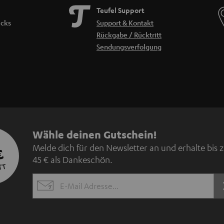
Teufel Support
icks
Support & Kontakt
Rückgabe / Rücktritt
Sendungsverfolgung
N
Wähle deinen Gutschein!
Melde dich für den Newsletter an und erhalte bis 
€
e
45 € als Dankeschön.
TT
w
EMAIL
s
WIDGET
l