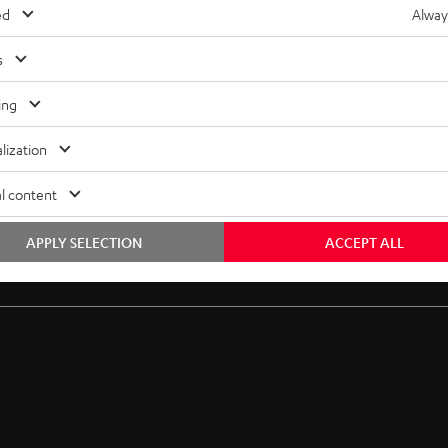
ed
Alway
s
ing
lization
l content
APPLY SELECTION
ACCEPT ALL
Gratis Rückversand
Inhouse Kundenservice