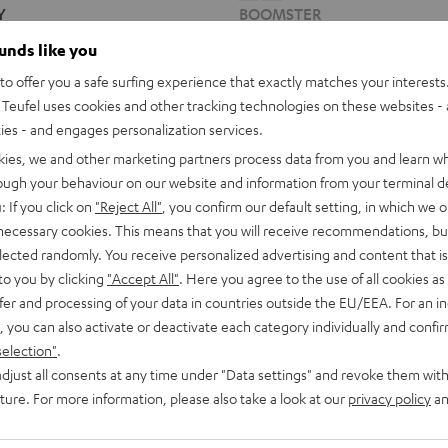
Y
BOOMSTER
Night
Sand
Black
White
ounds like you
ng und bester Raumklang
Unser beliebtes Radio mit Bluetoo
o offer you a safe surfing experience that exactly matches your interests.
Teufel uses cookies and other tracking technologies on these websites - 
369,
€
99
ties - and engages personalization services.
iedrigster Preis
preis
kies, we and other marketing partners process data from you and learn w
rough your behaviour on our website and information from your terminal de
: If you click on
"Reject All"
, you confirm our default setting, in which we o
 necessary cookies. This means that you will receive recommendations, bu
elected randomly. You receive personalized advertising and content that is 
to you by clicking
"Accept All"
. Here you agree to the use of all cookies as 
fer and processing of your data in countries outside the EU/EEA. For an in
, you can also activate or deactivate each category individually and confi
selection"
.
djust all consents at any time under "Data settings" and revoke them with
uture. For more information, please also take a look at our
privacy policy
an