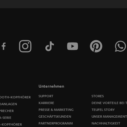
e
t
t
e
r
a
n
m
Unternehmen
e
SUPPORT
STORES
OOTH-KOPFHÖRER
KARRIERE
DEINE VORTEILE BEI 
OANLAGEN
l
PRESSE & MARKETING
TEUFEL STORY
PRECHER
GESCHÄFTSKUNDEN
UNSER MANAGEMENT
-SERIE
d
PARTNERPROGRAMM
NACHHALTIGKEIT
R-KOPFHÖRER