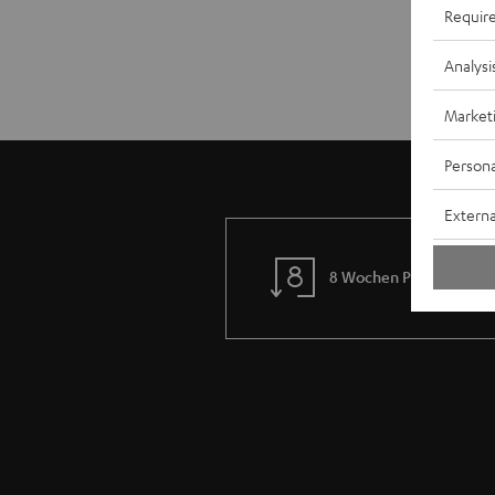
Requir
Analysi
Market
Persona
Externa
8 Wochen Probehören