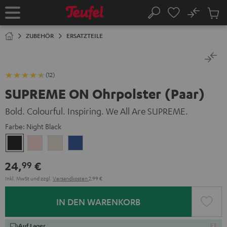
ZUM
NHALT
No
Abs
Startseite
Suche
RINGEN
Artike
im
ZUBEHÖR
ERSATZTEILE
Waren
(12)
SUPREME ON Ohrpolster (Paar)
Bold. Colourful. Inspiring. We All Are SUPREME.
Farbe:
Night Black
Night
Pale
Sand
Space
Black
Gold
White
Blue
24,
€
99
Inkl. MwSt
und zzgl.
Versandkosten
2,99 €
IN DEN WARENKORB
Auf Lager