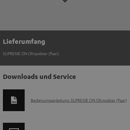
Lieferumfang
SUPREME ON Ohrpolster (Paar)
Downloads und Service
D
Bedienungsanleitung: SUPREME ON Ohrpolster (Paar)
o
k
u