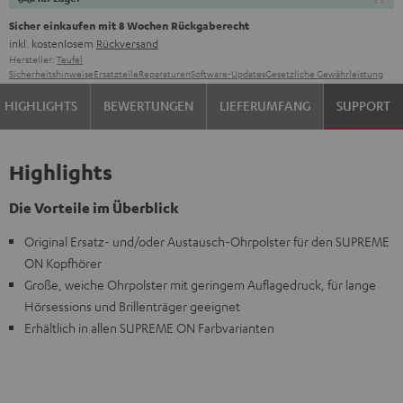
Sicher einkaufen mit 8 Wochen Rückgaberecht
inkl. kostenlosem
Rückversand
Hersteller:
Teufel
Sicherheitshinweise
Ersatzteile
Reparaturen
Software-Updates
Gesetzliche Gewährleistung
HIGHLIGHTS
BEWERTUNGEN
LIEFERUMFANG
SUPPORT
Highlights
Die Vorteile im Überblick
Original Ersatz- und/oder Austausch-Ohrpolster für den SUPREME
ON Kopfhörer
Große, weiche Ohrpolster mit geringem Auflagedruck, für lange
Hörsessions und Brillenträger geeignet
Erhältlich in allen SUPREME ON Farbvarianten