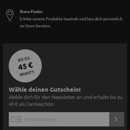
Store Finder
Erlebe unsere Produkte hautnah und lass dich persönlich
im Store beraten.
BIS ZU
45 €
RABATT
N
Wähle deinen Gutschein!
Melde dich für den Newsletter an und erhalte bis zu
e
45 € als Dankeschön.
w
s
JETZT
EMAIL
l
ANME
WIDGET