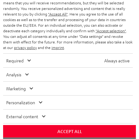
means that you will receive recommendations, but they will be selected
SCHWEIZ
BLUETOOTH-LAUTSPRECHER
PARTNERPROGRAMM
randomly. You receive personalized advertising and content that is really
relevant to you by clicking
"Accept All"
. Here you agree to the use of all
KOPFHÖRER
cookies as well as to the transfer and processing of your data in countries
NIEDERLANDE
BLOG
outside the EU/EEA. For an individual selection, you can also activate or
deactivate each category individually and confirm with
"Accept selection"
.
BLUETOOTH-KOPFHÖRER
NEWSLETTER
You can adjust all consents at any time under "Data settings" and revoke
BELGIEN
them with effect for the future. For more information, please also take a look
STEREOANLAGEN
at our
privacy policy
and the
imprint
.
STORES
FRANKREICH
LAUTSPRECHER
Required
Always active
DEINE VORTEILE BEI TEUFEL
POLEN
ULTIMA-SERIE
Analysis
TEUFEL STORY
Technische Änderungen, Tippfehler und Irrtum vorbehalten. Das auf unseren
IN-EAR-KOPFHÖRER
Marketing
SPANIEN
UNSER MANAGEMENT
Fotos abgebildete Zubehör ist nicht im Lieferumfang enthalten. Etwaige
Entsorgungsgebühren für Batterien sind im Preis inbegriffen.
FANSHOP
Personalization
NACHHALTIGKEIT
ITALIEN
©2026 Lautsprecher Teufel GmbH - All rights reserved.
NEUHEITEN
External content
UNSERE WERTE
USA
Impressum
AGB
Datenschutz
Daten-Einstellungen
EU Data Act
BARRIEREFREIHEIT
ACCEPT ALL
Vertrag widerrufen