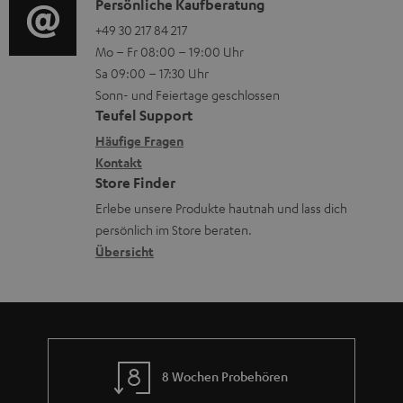
i
K
Persönliche Kaufberatung
t
e
r
o
o
+49 30 217 84 217
i
n
l
Mo – Fr 08:00 – 19:00 Uhr
-
n
o
z
a
Sa 09:00 – 17:30 Uhr
L
t
n
u
Sonn- und Feiertage geschlossen
d
e
a
e
Teufel Support
m
e
x
k
n
Häufige Fragen
V
n
i
Kontakt
t
z
e
Store Finder
k
d
u
r
Erlebe unsere Produkte hautnah und lass dich
o
a
r
s
persönlich im Store beraten.
n
t
G
Übersicht
a
e
a
n
n
r
d
a
n
8 Wochen Probehören
t